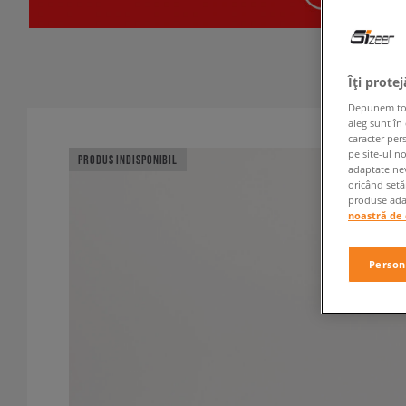
Îți prote
Depunem toate
aleg sunt în
caracter per
pe site-ul n
PRODUS INDISPONIBIL
adaptate nev
oricând setă
produse adap
noastră de 
Person