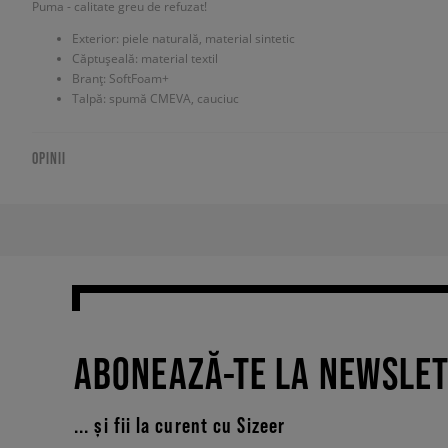
Puma - calitate greu de refuzat!
Exterior: piele naturală, material sintetic
Căptușeală: material textil
Branț: SoftFoam+
Talpă: spumă CMEVA, cauciuc
OPINII
ABONEAZĂ-TE LA NEWSLE
... și fii la curent cu Sizeer