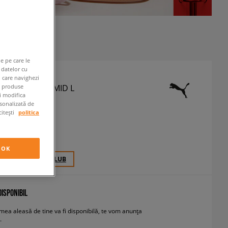
e pe care le
 datelor cu
n care navighezi
T RUNNER V3 MID L
e produse
ți modifica
neakers
rsonalizată de
citești
politica
 RON
cu TVA
OK
70 PCT. CU
SIZEERCLUB
ISPONIBIL
ea aleasă de tine va fi disponibilă, te vom anunța
.