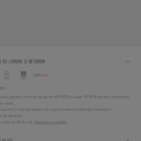
I DE LIVRARE ȘI RETURURI
are
Gratis pentru comenzi de peste 400 RON și doar 18 RON pentru comenziile
tă sumă.
e în 4-7 zile lucrătoare din ziua trimiterii confirmării încheierii
ui de vânzare.
 retur în 30 de zile.
Termeni și condiții
E PLATĂ