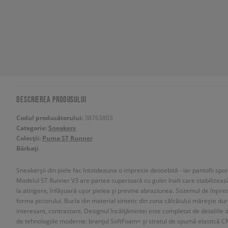
DESCRIEREA PRODUSULUI
Codul producătorului:
38763803
Categorie:
Sneakers
Colecții:
Puma ST Runner
Bărbați
Sneakerșii din piele fac întotdeauna o impresie deosebită - iar pantofii sp
Modelul ST Runner V3 are partea superioară cu guler înalt care stabilizează 
la atingere, înfășoară ușor pielea și previne abraziunea. Sistemul de înșire
forma piciorului. Bucla din material sintetic din zona călcâiului mărește dura
interesant, contrastant. Designul încălțămintei este completat de detaliile d
de tehnologiile moderne: branțul SoftFoam+ și stratul de spumă elastică C