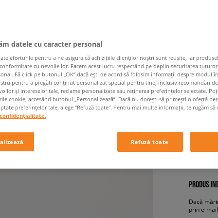
jăm datele cu caracter personal
 eforturile pentru a ne asigura că achizițiile clienților noștri sunt reușite, iar produsel
 conformitate cu nevoile lor. Facem acest lucru respectând pe deplin securitatea tuturor
sonal. Fă click pe butonul „OK” dacă ești de acord să folosim informații despre modul î
PUMA S
ostru pentru a pregăti conținut personalizat special pentru tine, inclusiv recomandări d
oilor și intereselor tale, reclame personalizate sau reținerea preferințelor selectate. Po
bărbați, s
rile cookie, accesând butonul „Personalizează”. Dacă nu dorești să primești o ofertă pe
tate preferințelor tale, alege "Refuză toate". Pentru mai multe informații, te rugăm să 
confidențialitate.
269,99
alizează
Refuză toate
+ 2
PRODUS IND
Dacă mărim
prin e-mail