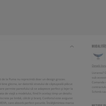
MODALITĂȚ
Detalii livr
Livrarea? 
sub aceas
ort de la Puma nu reprezintă doar un design grozav.
Comanda vin
bine glezna, iar datorită stratului de căptușeală plăcut
contractul
tare permite pantofului să se adapteze perfect și lejer la
Schimb sau
ta de viață a modelului, fiind în același timp un detaliu
iscrete pe limbă, călcâi și branț. Confortul este asigurat
MEVA, care absorb perfect șocurile. Încălțămintea marca
METODE D