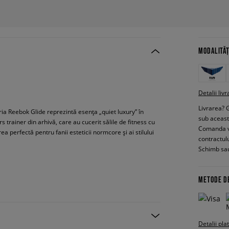
MODALITĂȚ
Detalii livr
Livrarea? 
ria Reebok Glide reprezintă esența „quiet luxury” în
sub aceas
rainer din arhivă, care au cucerit sălile de fitness cu
Comanda vin
a perfectă pentru fanii esteticii normcore și ai stilului
contractul
Schimb sau
METODE D
Detalii pla