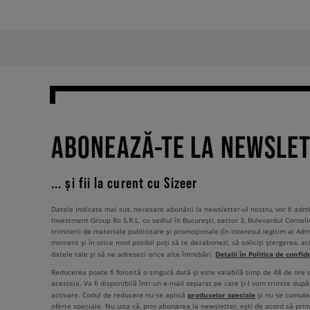
ABONEAZĂ-TE LA NEWSLE
... și fii la curent cu Sizeer
Datele indicate mai sus, necesare abonării la newsletter-ul nostru, vor fi ad
Investment Group Ro S.R.L. cu sediul în București, sector 3, Bulevardul Corneli
trimiterii de materiale publicitare și promoționale (în interesul legitim al Admi
moment și în orice mod posibil poți să te dezabonezi, să soliciți ștergerea, ac
Detalii în Politica de confid
datele tale și să ne adresezi orice alte întrebări.
Reducerea poate fi folosită o singură dată și este valabilă timp de 48 de ore
acesteia. Va fi disponibilă într-un e-mail separat pe care ți-l vom trimite după 
produselor speciale
activare. Codul de reducere nu se aplică
și nu se cumulea
oferte speciale. Nu uita că, prin abonarea la newsletter, ești de acord să pri