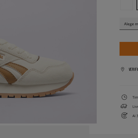
Alege 
VERIF
Tim
Liv
Ai 