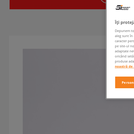
Îți prote
Depunem toate
aleg sunt în
caracter per
pe site-ul n
adaptate nev
oricând setă
produse adap
noastră de 
Person