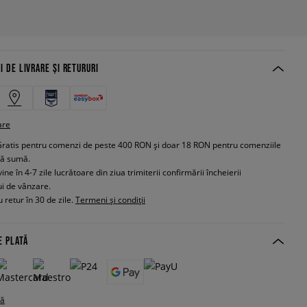
I DE LIVRARE ȘI RETURURI
are
Gratis pentru comenzi de peste 400 RON și doar 18 RON pentru comenziile
tă sumă.
e în 4-7 zile lucrătoare din ziua trimiterii confirmării încheierii
ui de vânzare.
 retur în 30 de zile.
Termeni și condiții
E PLATĂ
tă