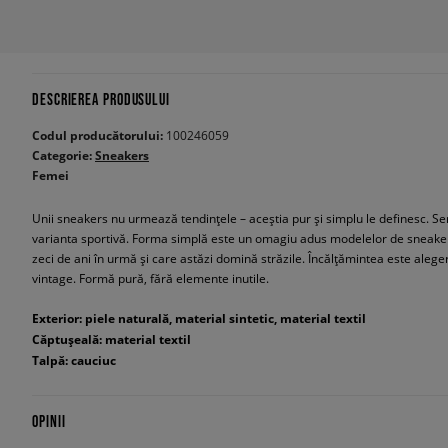
DESCRIEREA PRODUSULUI
Codul producătorului:
100246059
Categorie:
Sneakers
Femei
Unii sneakers nu urmează tendințele – aceștia pur și simplu le definesc. Se
varianta sportivă. Forma simplă este un omagiu adus modelelor de sneakers t
zeci de ani în urmă și care astăzi domină străzile. Încălțămintea este alegere
vintage. Formă pură, fără elemente inutile.
Exterior: piele naturală, material sintetic, material textil
Căptușeală: material textil
Talpă: cauciuc
OPINII