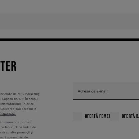
TTER
Adresa de e-mail
ministrate de MIG Marketing
u Coposu nr. 6-8, în scopul
nistratorului). În orice
tualizarea sau accesul la
ențialitate.
OFERTĂ FEMEI
OFERTĂ B
 din momentul primirii
ce faci click pe linkul de
ză cu alte promoții și
mești comunicări de