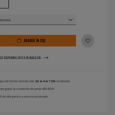
mărimea
ADAUGĂ ÎN COȘ
ICĂ DISPONIBILITATEA ÎN MAGAZIN
pul de livrare estimat este
de la 4 la 7 zile
lucrătoare
rare gratis la comenzile de peste 400 RON
30 de zile pentru a returna produsele