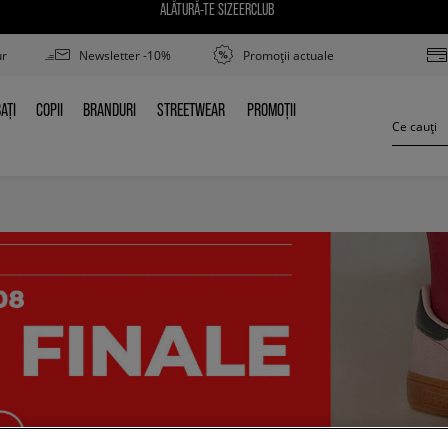
ALĂTURĂ-TE SIZEERCLUB
ur
Newsletter -10%
Promoții actuale
AȚI
COPII
BRANDURI
STREETWEAR
PROMOȚII
BAȚI
COPII
BRANDURI
STREETWEAR
PROMOȚII