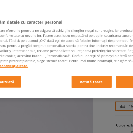
jăm datele cu caracter personal
 eforturile pentru a ne asigura că achizițiile clienților noștri sunt reușite, iar produsel
 conformitate cu nevoile lor. Facem acest lucru respectând pe deplin securitatea tuturor
sonal. Fă click pe butonul „OK” dacă ești de acord să folosim informații despre modul î
ostru pentru a pregăti conținut personalizat special pentru tine, inclusiv recomandări d
REEBOK
oilor și intereselor tale, reclame personalizate sau reținerea preferințelor selectate. Po
rile cookie, accesând butonul „Personalizează”. Dacă nu dorești să primești o ofertă pe
femei, sn
tate preferințelor tale, alege "Refuză toate". Pentru mai multe informații, te rugăm să 
confidențialitate.
159,99
alizează
Refuză toate
169,99 RO
279,99 RO
+ 1
Culoare:
b