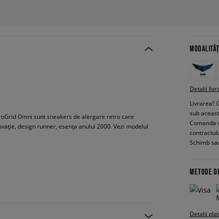
MODALITĂȚ
Detalii livr
Livrarea? 
sub aceas
 ProGrid Omni sunt sneakers de alergare retro care
Comanda vin
ovație, design runner, esența anului 2000. Vezi modelul
contractul
Schimb sau
METODE D
Detalii pla