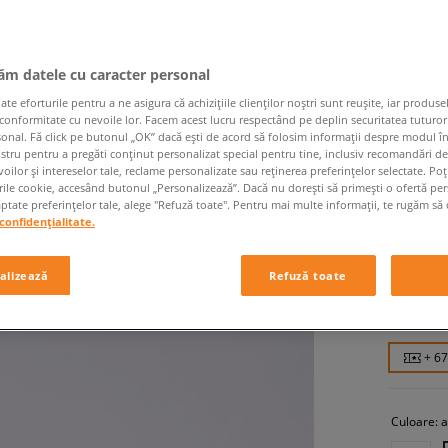
jăm datele cu caracter personal
 eforturile pentru a ne asigura că achizițiile clienților noștri sunt reușite, iar produsel
 conformitate cu nevoile lor. Facem acest lucru respectând pe deplin securitatea tuturor
sonal. Fă click pe butonul „OK” dacă ești de acord să folosim informații despre modul î
ostru pentru a pregăti conținut personalizat special pentru tine, inclusiv recomandări d
SAUCON
oilor și intereselor tale, reclame personalizate sau reținerea preferințelor selectate. Po
rile cookie, accesând butonul „Personalizează”. Dacă nu dorești să primești o ofertă pe
femei, sn
tate preferințelor tale, alege "Refuză toate". Pentru mai multe informații, te rugăm să 
confidențialitate.
674,99
alizează
Refuză toate
684,99 RO
859,99 RO
+ 6
Culoare:
a