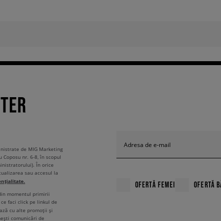
TTER
Adresa de e-mail
ministrate de MIG Marketing
u Coposu nr. 6-8, în scopul
nistratorului). În orice
tualizarea sau accesul la
ențialitate.
OFERTĂ FEMEI
OFERTĂ B
 din momentul primirii
ce faci click pe linkul de
ză cu alte promoții și
mești comunicări de