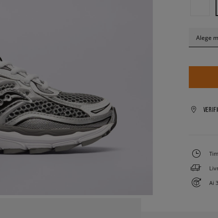
Alege 
VERIF
Tim
Liv
Ai 