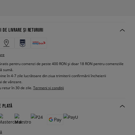
I DE LIVRARE ȘI RETURURI
are
Gratis pentru comenzi de peste 400 RON și doar 18 RON pentru comenziile
tă sumă.
e în 4-7 zile lucrătoare din ziua trimiterii confirmării încheierii
ui de vânzare.
 retur în 30 de zile.
Termeni și condiții
E PLATĂ
tă