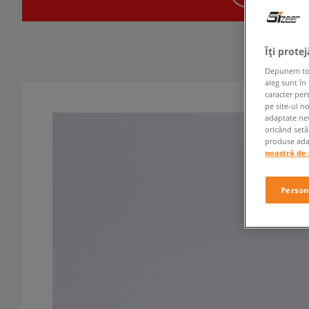
Îți prote
Depunem toate
aleg sunt în
caracter per
pe site-ul n
adaptate nev
oricând setă
produse adap
noastră de 
Person