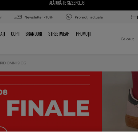
ALĂTURĂ-TE SIZEERCLUB
ur
Newsletter -10%
Promoții actuale
AȚI
COPII
BRANDURI
STREETWEAR
PROMOȚII
BAȚI
COPII
BRANDURI
STREETWEAR
PROMOȚII
RID OMNI 9 OG