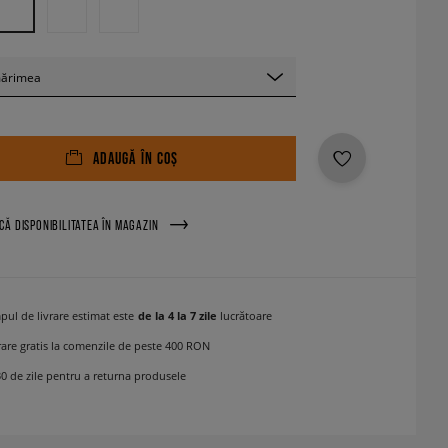
mărimea
ADAUGĂ ÎN COȘ
ICĂ DISPONIBILITATEA ÎN MAGAZIN
pul de livrare estimat este
de la 4 la 7 zile
lucrătoare
rare gratis la comenzile de peste 400 RON
30 de zile pentru a returna produsele