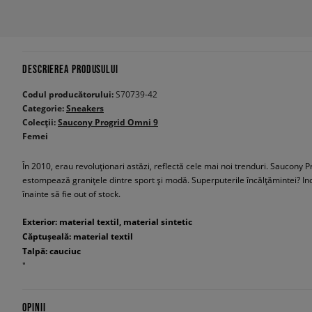
DESCRIEREA PRODUSULUI
Codul producătorului:
S70739-42
Categorie:
Sneakers
Colecții:
Saucony Progrid Omni 9
Femei
În 2010, erau revoluționari astăzi, reflectă cele mai noi trenduri. Saucony
estompează granițele dintre sport și modă. Superputerile încălțămintei? In
înainte să fie out of stock.
Exterior: material textil, material sintetic
Căptușeală: material textil
Talpă: cauciuc
"
OPINII