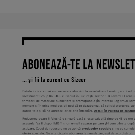
ABONEAZĂ-TE LA NEWSLE
... și fii la curent cu Sizeer
Datele indicate mai sus, necesare abonării la newsletter-ul nostru, vor fi ad
Investment Group Ro S.R.L. cu sediul în București, sector 3, Bulevardul Corneli
trimiterii de materiale publicitare și promoționale (în interesul legitim al Admi
moment și în orice mod posibil poți să te dezabonezi, să soliciți ștergerea, ac
Detalii în Politica de confid
datele tale și să ne adresezi orice alte întrebări.
Reducerea poate fi folosită o singură dată și este valabilă timp de 48 de ore
acesteia. Va fi disponibilă într-un e-mail separat pe care ți-l vom trimite după 
produselor speciale
activare. Codul de reducere nu se aplică
și nu se cumulea
oferte speciale. Nu uita că, prin abonarea la newsletter, ești de acord să pri