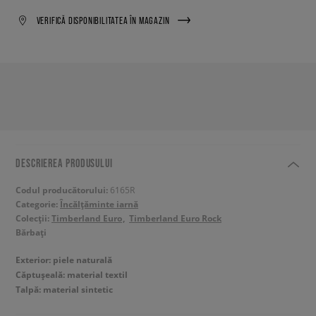
VERIFICĂ DISPONIBILITATEA ÎN MAGAZIN
DESCRIEREA PRODUSULUI
Codul producătorului:
6165R
Categorie:
Încălțăminte iarnă
Colecții:
Timberland Euro
Timberland Euro Rock
Bărbați
Exterior: piele naturală
Căptușeală: material textil
Talpă: material sintetic