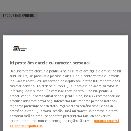
PRODUS INDISPONIBIL
Îți protejăm datele cu caracter personal
Depunem toate eforturile pentru a ne asigura că achizițiile clienților noștri
sunt reușite, iar produsele pe care le aleg sunt în conformitate cu nevoile
lor. Facem acest lucru respectând pe deplin securitatea tuturor datelor cu
caracter personal. Fă click pe butonul „OK” dacă ești de acord să folosim
informații despre modul în care navighezi pe site-ul nostru pentru a
pregăti conținut personalizat special pentru tine, inclusiv recomandări de
produse adaptate nevoilor și intereselor tale, reclame personalizate sau
reținerea preferințelor selectate. Poți modifica oricând setările cookie,
accesând butonul „Personalizează”. Dacă nu dorești să primești o ofertă
personalizată de produse adaptate preferințelor tale, alege "Refuză
toate". Pentru mai multe informații, te rugăm să citești
politica noastră
de confidențialitate.