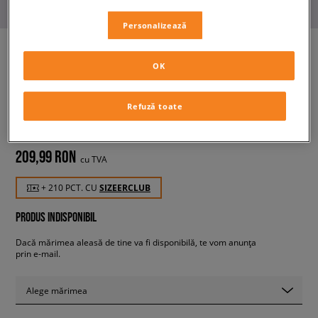
Personalizează
OK
TIMBERLAND EURO ROCK
MID HIKER
Refuză toate
bărbați, încălțăminte iarnă
209,99 RON
cu TVA
+ 210 PCT. CU
SIZEERCLUB
PRODUS INDISPONIBIL
Dacă mărimea aleasă de tine va fi disponibilă, te vom anunța
prin e-mail.
Alege mărimea