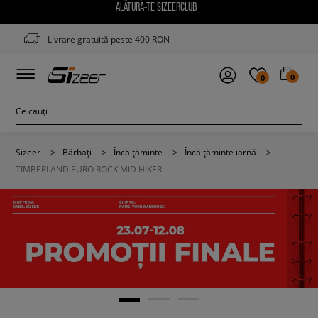
ALĂTURĂ-TE SIZEERCLUB
Livrare gratuită peste 400 RON
0
0
Sizeer
>
Bărbați
>
Încălțăminte
>
Încălțăminte iarnă
>
TIMBERLAND EURO ROCK MID HIKER