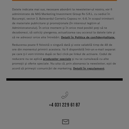
Datele indicate mai sus, necesare abonării la newsletter-ul nostru, vor fi
administrate de MIG Marketing Investment Group Ro S.R.L. cu sediul în
București, sector 3, Bulevardul Corneliu Coposu nr. 6-8, în scopul trimiterii
de materiale publicitare și promoționale (în interesul legitim al
Administratorului). În orice moment și în orice mod posibil poți să te
dezabonezi, să soliciți ștergerea, actualizarea sau accesul la datele tale și
Detalii în Politica de confidențialitate.
să ne adresezi orice alte întrebări.
Reducerea poate fi folosită o singură dată și este valabilă timp de 48 de
ore din momentul primirii acesteia. Va fi disponibilă într-un e-mail separat
pe care ți-l vom trimite după ce faci click pe linkul de activare. Codul de
produselor speciale
reducere nu se aplică
și nu se cumulează cu alte
promoții și oferte speciale. Nu uita că, prin abonarea la newsletter, ești de
Detalii în regulament
acord să primești comunicări de marketing.
.
+4 031 229 61 87