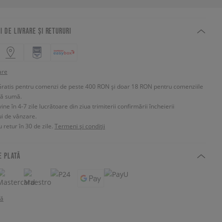
I DE LIVRARE ȘI RETURURI
are
Gratis pentru comenzi de peste 400 RON și doar 18 RON pentru comenziile
tă sumă.
e în 4-7 zile lucrătoare din ziua trimiterii confirmării încheierii
ui de vânzare.
 retur în 30 de zile.
Termeni și condiții
E PLATĂ
tă