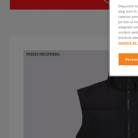
Depunem toate
aleg sunt în
caracter per
pe site-ul n
adaptate nev
oricând setă
produse adap
noastră de 
PRODUS INDISPONIBIL
Person