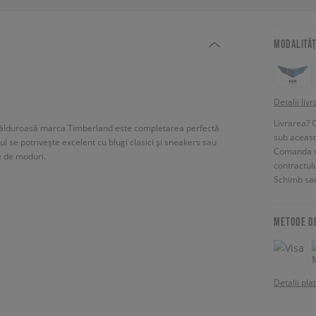
MODALITĂȚ
Detalii livr
Livrarea? 
ta călduroasă marca Timberland este completarea perfectă
sub aceas
elul se potrivește excelent cu blugi clasici și sneakers sau
Comanda vin
te de moduri.
contractul
Schimb sau
METODE D
Detalii pla