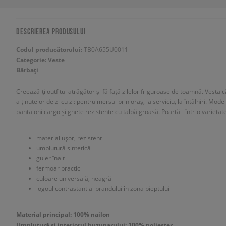
DESCRIEREA PRODUSULUI
Codul producătorului:
TB0A655U0011
Categorie:
Veste
Bărbați
Creează-ți outfitul atrăgător și fă față zilelor friguroase de toamnă. Ves
a ținutelor de zi cu zi: pentru mersul prin oraș, la serviciu, la întâlniri. Mod
pantaloni cargo și ghete rezistente cu talpă groasă. Poartă-l într-o varieta
material ușor, rezistent
umplutură sintetică
guler înalt
fermoar practic
culoare universală, neagră
logoul contrastant al brandului în zona pieptului
Material principal: 100% nailon
Umplutură și interiorul buzunarului: 100% poliester