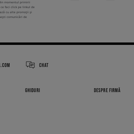
 din momentul primirii
ce faci click pe linkul de
ză cu alte promoții și
mești comunicări de
R.COM
CHAT
GHIDURI
DESPRE FIRMĂ