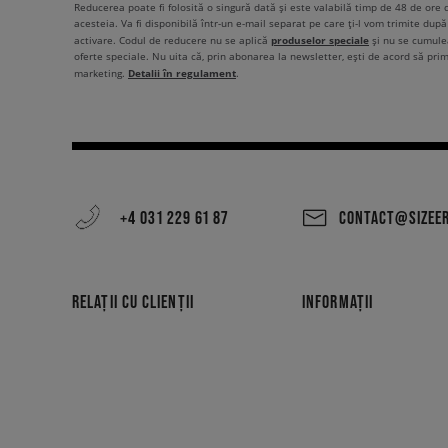
Reducerea poate fi folosită o singură dată și este valabilă timp de 48 de ore
acesteia. Va fi disponibilă într-un e-mail separat pe care ți-l vom trimite după 
produselor speciale
activare. Codul de reducere nu se aplică
și nu se cumulea
oferte speciale. Nu uita că, prin abonarea la newsletter, ești de acord să pri
Detalii în regulament
marketing.
.
+4 031 229 61 87
CONTACT@SIZEE
RELAȚII CU CLIENȚII
INFORMAȚII