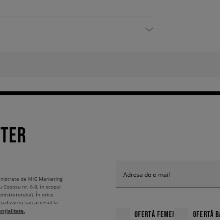
TTER
Adresa de e-mail
ministrate de MIG Marketing
u Coposu nr. 6-8, în scopul
nistratorului). În orice
tualizarea sau accesul la
ențialitate.
OFERTĂ FEMEI
OFERTĂ B