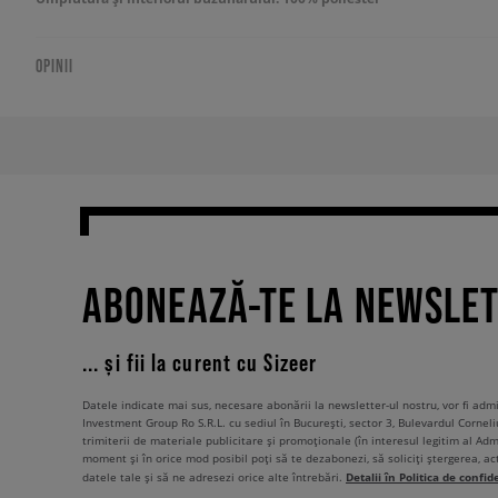
OPINII
ABONEAZĂ-TE LA NEWSLE
... și fii la curent cu Sizeer
Datele indicate mai sus, necesare abonării la newsletter-ul nostru, vor fi ad
Investment Group Ro S.R.L. cu sediul în București, sector 3, Bulevardul Corneli
trimiterii de materiale publicitare și promoționale (în interesul legitim al Admi
moment și în orice mod posibil poți să te dezabonezi, să soliciți ștergerea, ac
Detalii în Politica de confid
datele tale și să ne adresezi orice alte întrebări.