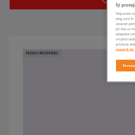
Îți prote
Depunem toate
aleg sunt în
caracter per
pe site-ul n
adaptate nev
oricând setă
produse adap
noastră de 
PRODUS INDISPONIBIL
Person