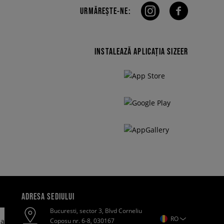
URMĂREȘTE-NE:
INSTALEAZĂ APLICAȚIA SIZEER
ADRESA SEDIULUI
Bucuresti, sector 3, Blvd Corneliu
RO
Coposu nr. 6-8, 030167