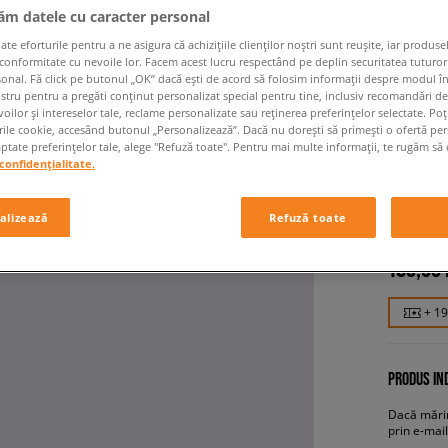
jăm datele cu caracter personal
 eforturile pentru a ne asigura că achizițiile clienților noștri sunt reușite, iar produsel
 conformitate cu nevoile lor. Facem acest lucru respectând pe deplin securitatea tuturor
sonal. Fă click pe butonul „OK” dacă ești de acord să folosim informații despre modul î
ostru pentru a pregăti conținut personalizat special pentru tine, inclusiv recomandări d
oilor și intereselor tale, reclame personalizate sau reținerea preferințelor selectate. Po
rile cookie, accesând butonul „Personalizează”. Dacă nu dorești să primești o ofertă pe
tate preferințelor tale, alege "Refuză toate". Pentru mai multe informații, te rugăm să 
confidențialitate.
VANS E
bărbați, s
alizează
Refuză toate
189,99
+ 1
PRODUS IND
Dacă mărim
prin e-mail