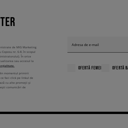
TTER
Adresa de e-mail
ministrate de MIG Marketing
u Coposu nr. 6-8, în scopul
nistratorului). În orice
tualizarea sau accesul la
ențialitate.
OFERTĂ FEMEI
OFERTĂ B
 din momentul primirii
ce faci click pe linkul de
ză cu alte promoții și
mești comunicări de