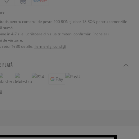
are
Gratis pentru comenzi de peste 400 RON și doar 18 RON pentru comenziile
tă sumă.
e în 4-7 zile lucrătoare din ziua trimiterii confirmării încheierii
ui de vânzare.
 retur în 30 de zile.
Termeni și condiții
E PLATĂ
tă