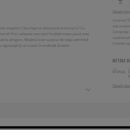
Detalii livr
Livrarea? 
sub aceas
ăzile orașelor! Cărui fapt se datorează acest lucru? Cu
Comanda vin
marcă? Prin calitatea execuției! Încălțămintea joasă este
contractul
ută la atingere. Modelul este susținut de talpa aderentă
Schimb sau
siguranță îți va scoate în evidență ținutele
METODE D
Detalii pla