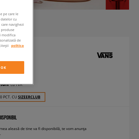
e pe care le
 datelor cu
n care navighezi
e produse
ți modifica
rsonalizată de
citești
politica
RA
neakers
OK
 RON
cu TVA
90 PCT. CU
SIZEERCLUB
ISPONIBIL
ea aleasă de tine va fi disponibilă, te vom anunța
.