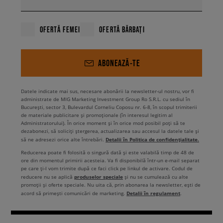
OFERTĂ FEMEI
OFERTĂ BĂRBAȚI
ABONEAZĂ-TE
Datele indicate mai sus, necesare abonării la newsletter-ul nostru, vor fi
administrate de MIG Marketing Investment Group Ro S.R.L. cu sediul în
București, sector 3, Bulevardul Corneliu Coposu nr. 6-8, în scopul trimiterii
de materiale publicitare și promoționale (în interesul legitim al
Administratorului). În orice moment și în orice mod posibil poți să te
dezabonezi, să soliciți ștergerea, actualizarea sau accesul la datele tale și
Detalii în Politica de confidențialitate.
să ne adresezi orice alte întrebări.
Reducerea poate fi folosită o singură dată și este valabilă timp de 48 de
ore din momentul primirii acesteia. Va fi disponibilă într-un e-mail separat
pe care ți-l vom trimite după ce faci click pe linkul de activare. Codul de
produselor speciale
reducere nu se aplică
și nu se cumulează cu alte
promoții și oferte speciale. Nu uita că, prin abonarea la newsletter, ești de
Detalii în regulament
acord să primești comunicări de marketing.
.