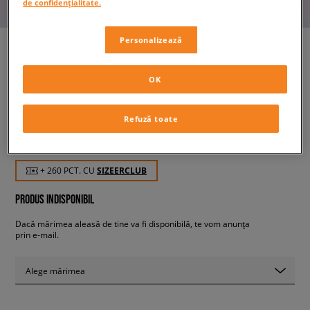
de confidențialitate.
Personalizează
OK
VANS SK8 HI TAPPERED
bărbați, sneakers
Refuză toate
259,99 RON
cu TVA
+ 260 PCT. CU
SIZEERCLUB
PRODUS INDISPONIBIL
Dacă mărimea aleasă de tine va fi disponibilă, te vom anunța
prin e-mail.
Alege mărimea