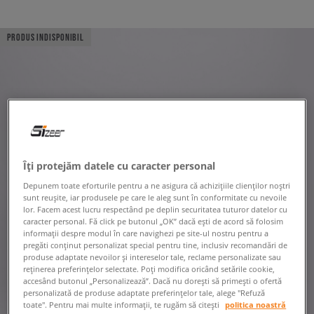
PRODUS INDISPONIBIL
Îți protejăm datele cu caracter personal
Depunem toate eforturile pentru a ne asigura că achizițiile clienților noștri
sunt reușite, iar produsele pe care le aleg sunt în conformitate cu nevoile
lor. Facem acest lucru respectând pe deplin securitatea tuturor datelor cu
caracter personal. Fă click pe butonul „OK” dacă ești de acord să folosim
informații despre modul în care navighezi pe site-ul nostru pentru a
pregăti conținut personalizat special pentru tine, inclusiv recomandări de
produse adaptate nevoilor și intereselor tale, reclame personalizate sau
reținerea preferințelor selectate. Poți modifica oricând setările cookie,
accesând butonul „Personalizează”. Dacă nu dorești să primești o ofertă
personalizată de produse adaptate preferințelor tale, alege "Refuză
toate". Pentru mai multe informații, te rugăm să citești
politica noastră