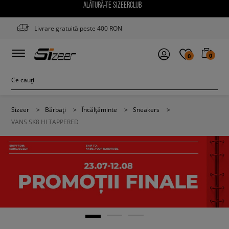
ALĂTURĂ-TE SIZEERCLUB
Livrare gratuită peste 400 RON
0
0
Sizeer
>
Bărbați
>
Încălțăminte
>
Sneakers
>
VANS SK8 HI TAPPERED