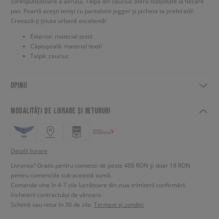
corespunzătoare a aerului. Talpa din cauciuc oferă stabilitate la fiecare
pas. Poartă acești teniși cu pantalonii jogger și jacheta ta preferată!
Creează-ți ținuta urbană excelentă!
Exterior: material textil
Căptușeală: material textil
Talpă: cauciuc
OPINII
MODALITĂȚI DE LIVRARE ȘI RETURURI
Detalii livrare
Livrarea? Gratis pentru comenzi de peste 400 RON și doar 18 RON
pentru comenziile sub această sumă.
Comanda vine în 4-7 zile lucrătoare din ziua trimiterii confirmării
încheierii contractului de vânzare.
Schimb sau retur în 30 de zile.
Termeni și condiții