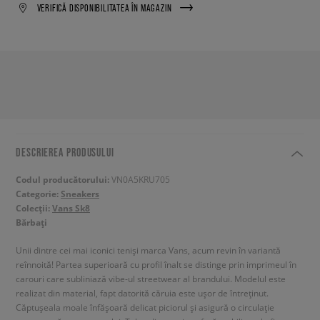
VERIFICĂ DISPONIBILITATEA ÎN MAGAZIN
DESCRIEREA PRODUSULUI
Codul producătorului:
VN0A5KRU705
Categorie:
Sneakers
Colecții:
Vans Sk8
Bărbați
Unii dintre cei mai iconici teniși marca Vans, acum revin în variantă
reînnoită! Partea superioară cu profil înalt se distinge prin imprimeul în
carouri care subliniază vibe-ul streetwear al brandului. Modelul este
realizat din material, fapt datorită căruia este ușor de întreținut.
Căptușeala moale înfășoară delicat piciorul și asigură o circulație