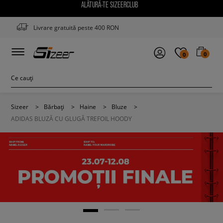
ALĂTURĂ-TE SIZEERCLUB
Livrare gratuită peste 400 RON
0
0
Sizeer
>
Bărbați
>
Haine
>
Bluze
>
ADIDAS BLUZĂ CU GLUGĂ TREFOIL HOODY