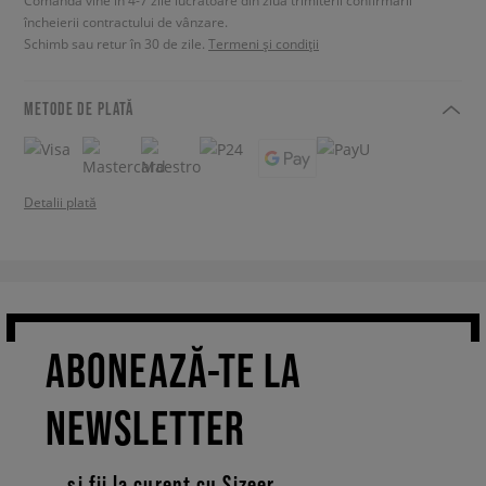
Comanda vine în 4-7 zile lucrătoare din ziua trimiterii confirmării
încheierii contractului de vânzare.
Schimb sau retur în 30 de zile.
Termeni și condiții
METODE DE PLATĂ
Detalii plată
ABONEAZĂ-TE LA
NEWSLETTER
... și fii la curent cu Sizeer