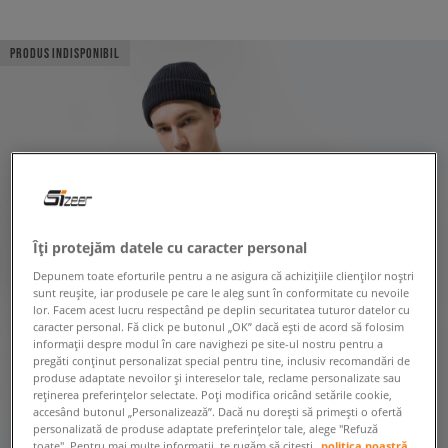
PRODUS INDISPONIBIL
Îți protejăm datele cu caracter personal
Depunem toate eforturile pentru a ne asigura că achizițiile clienților noștri
sunt reușite, iar produsele pe care le aleg sunt în conformitate cu nevoile
lor. Facem acest lucru respectând pe deplin securitatea tuturor datelor cu
caracter personal. Fă click pe butonul „OK” dacă ești de acord să folosim
informații despre modul în care navighezi pe site-ul nostru pentru a
pregăti conținut personalizat special pentru tine, inclusiv recomandări de
produse adaptate nevoilor și intereselor tale, reclame personalizate sau
reținerea preferințelor selectate. Poți modifica oricând setările cookie,
accesând butonul „Personalizează”. Dacă nu dorești să primești o ofertă
personalizată de produse adaptate preferințelor tale, alege "Refuză
toate". Pentru mai multe informații, te rugăm să citești
politica noastră