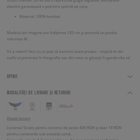
încălzi mâinile. Un alt atu îl reprezintă gluga reglabilă. Manșetele
elastice garantează o potrivire optimă pe corp.
Material: 100% bumbac
Modelul din imagine are înălțimea 183 cm și prezintă un produs
mărimea M.
It’s a match! Vezi cu ce poți să asortezi acest produs – inspiră-te din
outfit-ul prezentat în fotografie sau din ceea ce găsești în garderoba ta!
OPINII
MODALITĂȚI DE LIVRARE ȘI RETURURI
Detalii livrare
Livrarea? Gratis pentru comenzi de peste 400 RON și doar 18 RON
pentru comenziile sub această sumă.