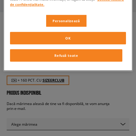
de confidențialitate.
Personalizează
ADIDAS BLUZĂ CU GLUGĂ
OK
TREFOIL HOODY
bărbați, bluze
Refuză toate
159,99 RON
cu TVA
+ 160 PCT. CU
SIZEERCLUB
PRODUS INDISPONIBIL
Dacă mărimea aleasă de tine va fi disponibilă, te vom anunța
prin e-mail.
Alege mărimea