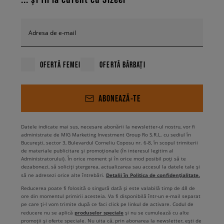
Adresa de e-mail
OFERTĂ FEMEI
OFERTĂ BĂRBAȚI
ABONEAZĂ-TE
Datele indicate mai sus, necesare abonării la newsletter-ul nostru, vor fi
administrate de MIG Marketing Investment Group Ro S.R.L. cu sediul în
București, sector 3, Bulevardul Corneliu Coposu nr. 6-8, în scopul trimiterii
de materiale publicitare și promoționale (în interesul legitim al
Administratorului). În orice moment și în orice mod posibil poți să te
dezabonezi, să soliciți ștergerea, actualizarea sau accesul la datele tale și
Detalii în Politica de confidențialitate.
să ne adresezi orice alte întrebări.
Reducerea poate fi folosită o singură dată și este valabilă timp de 48 de
ore din momentul primirii acesteia. Va fi disponibilă într-un e-mail separat
pe care ți-l vom trimite după ce faci click pe linkul de activare. Codul de
produselor speciale
reducere nu se aplică
și nu se cumulează cu alte
promoții și oferte speciale. Nu uita că, prin abonarea la newsletter, ești de