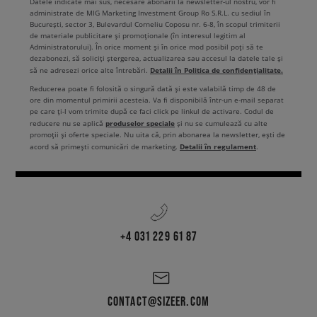
Datele indicate mai sus, necesare abonării la newsletter-ul nostru, vor fi
administrate de MIG Marketing Investment Group Ro S.R.L. cu sediul în
București, sector 3, Bulevardul Corneliu Coposu nr. 6-8, în scopul trimiterii
de materiale publicitare și promoționale (în interesul legitim al
Administratorului). În orice moment și în orice mod posibil poți să te
dezabonezi, să soliciți ștergerea, actualizarea sau accesul la datele tale și
Detalii în Politica de confidențialitate.
să ne adresezi orice alte întrebări.
Reducerea poate fi folosită o singură dată și este valabilă timp de 48 de
ore din momentul primirii acesteia. Va fi disponibilă într-un e-mail separat
pe care ți-l vom trimite după ce faci click pe linkul de activare. Codul de
produselor speciale
reducere nu se aplică
și nu se cumulează cu alte
promoții și oferte speciale. Nu uita că, prin abonarea la newsletter, ești de
Detalii în regulament
acord să primești comunicări de marketing.
.
+4 031 229 61 87
CONTACT@SIZEER.COM