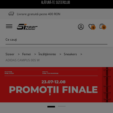
ALĂTURĂ-TE SIZEERCLUB
Livrare gratuită peste 400 RON
0
0
Sizeer
>
Femei
>
Încălțăminte
>
Sneakers
>
ADIDAS CAMPUS 00S W