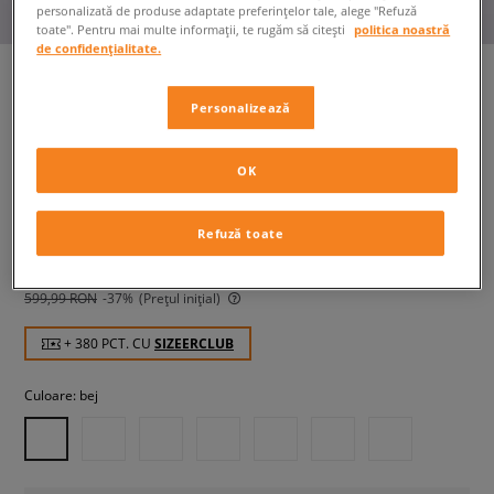
personalizată de produse adaptate preferințelor tale, alege "Refuză
toate". Pentru mai multe informații, te rugăm să citești
politica noastră
de confidențialitate.
Personalizează
ADIDAS CAMPUS 00S W
femei, sneakers
OK
379,99 RON
cu TVA
Refuză toate
389,99 RON
-3%
(Cel mai mic preț din ultimele 30 de zile înainte de
reducere)
599,99 RON
-37%
(Prețul inițial)
+ 380 PCT. CU
SIZEERCLUB
Culoare:
bej