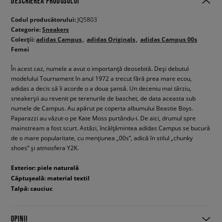
DESCRIEREA PRODUSULUI
Codul producătorului:
JQ5803
Categorie:
Sneakers
Colecții:
adidas Campus
adidas Originals
adidas Campus 00s
Femei
În acest caz, numele a avut o importanță deosebită. Deși debutul
modelului Tournament în anul 1972 a trecut fără prea mare ecou,
adidas a decis să îi acorde o a doua șansă. Un deceniu mai târziu,
sneakerșii au revenit pe terenurile de baschet, de data aceasta sub
numele de Campus. Au apărut pe coperta albumului Beastie Boys.
Paparazzi au văzut-o pe Kate Moss purtându-i. De aici, drumul spre
mainstream a fost scurt. Astăzi, încălțămintea adidas Campus se bucură
de o mare popularitate, cu mențiunea „00s”, adică în stilul „chunky
shoes” și atmosfera Y2K.
Exterior: piele naturală
Căptușeală: material textil
Talpă: cauciuc
OPINII