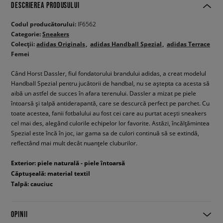
DESCRIEREA PRODUSULUI
Codul producătorului:
IF6562
Categorie:
Sneakers
Colecții:
adidas Originals
adidas Handball Spezial
adidas Terrace
Femei
Când Horst Dassler, fiul fondatorului brandului adidas, a creat modelul
Handball Spezial pentru jucătorii de handbal, nu se aștepta ca acesta să
aibă un astfel de succes în afara terenului. Dassler a mizat pe piele
întoarsă și talpă antiderapantă, care se descurcă perfect pe parchet. Cu
toate acestea, fanii fotbalului au fost cei care au purtat acești sneakers
cel mai des, alegând culorile echipelor lor favorite. Astăzi, încălțămintea
Spezial este încă în joc, iar gama sa de culori continuă să se extindă,
reflectând mai mult decât nuanțele cluburilor.
Exterior: piele naturală - piele întoarsă
Căptușeală: material textil
Talpă: cauciuc
OPINII