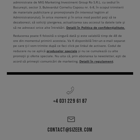
administrate de MIG Marketing Investment Group Ro S.R.L. cu sediul în
București, sector 3, Bulevardul Corneliu Coposu nr. 6-8, în scopul trimiterii
de materiale publicitare și promoționale (în interesul legitim al
Administratorului). În orice moment și în orice mod posibil poți să te
dezabonezi, să soliciți ștergerea, actualizarea sau accesul la datele tale și
Detalii în Politica de confidențialitate.
să ne adresezi orice alte întrebări.
Reducerea poate fi folosită o singură dată și este valabilă timp de 48 de
ore din momentul primirii acesteia. Va fi disponibilă într-un e-mail separat
pe care ți-l vom trimite după ce faci click pe linkul de activare. Codul de
produselor speciale
reducere nu se aplică
și nu se cumulează cu alte
promoții și oferte speciale. Nu uita că, prin abonarea la newsletter, ești de
Detalii în regulament
acord să primești comunicări de marketing.
.
+4 031 229 61 87
CONTACT@SIZEER.COM