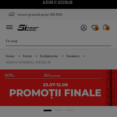
ALĂTURĂ-TE SIZEERCLUB
Livrare gratuită peste 400 RON
0
0
Sizeer
>
Femei
>
Încălțăminte
>
Sneakers
>
ADIDAS HANDBALL SPEZIAL W