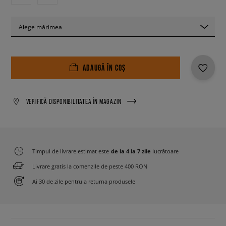
Alege mărimea
ADAUGĂ ÎN COȘ
VERIFICĂ DISPONIBILITATEA ÎN MAGAZIN
Timpul de livrare estimat este
de la 4 la 7 zile
lucrătoare
Livrare gratis la comenzile de peste 400 RON
Ai 30 de zile pentru a returna produsele