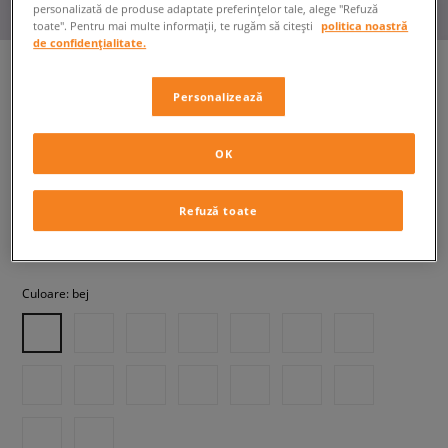
personalizată de produse adaptate preferințelor tale, alege "Refuză
toate". Pentru mai multe informații, te rugăm să citești
politica noastră
de confidențialitate.
Personalizează
ADIDAS HANDBALL SPEZIAL W
femei, sneakers
OK
549,99 RON
cu TVA
Refuză toate
+ 550 PCT. CU
SIZEERCLUB
Culoare:
bej