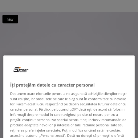
new
Îți protejăm datele cu caracter personal
Depunem toate eforturile pentru a ne asigura că achizițiile clienților noștri
sunt reușite, iar produsele pe care le aleg sunt în conformitate cu nevoile
lor. Facem acest lucru respectând pe deplin securitatea tuturor datelor cu
caracter personal. Fă click pe butonul „OK” dacă ești de acord să folosim
informații despre modul în care navighezi pe site-ul nostru pentru a
pregăti conținut personalizat special pentru tine, inclusiv recomandări de
produse adaptate nevoilor și intereselor tale, reclame personalizate sau
reținerea preferințelor selectate. Poți modifica oricând setările cookie,
accesând butonul „Personalizează”. Dacă nu dorești să primești o ofertă