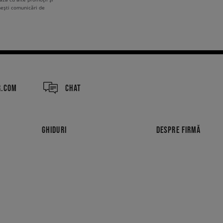
mești comunicări de
R.COM
CHAT
GHIDURI
DESPRE FIRMĂ