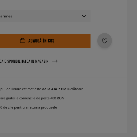
mărimea
ADAUGĂ ÎN COȘ
ICĂ DISPONIBILITATEA ÎN MAGAZIN
pul de livrare estimat este
de la 4 la 7 zile
lucrătoare
rare gratis la comenzile de peste 400 RON
30 de zile pentru a returna produsele