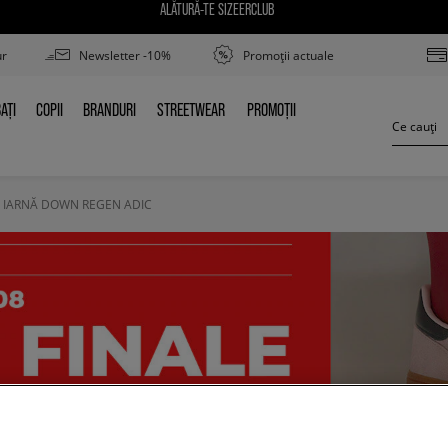
ALĂTURĂ-TE SIZEERCLUB
ur
Newsletter -10%
Promoții actuale
AȚI
COPII
BRANDURI
STREETWEAR
PROMOȚII
BAȚI
COPII
BRANDURI
STREETWEAR
PROMOȚII
E IARNĂ DOWN REGEN ADIC