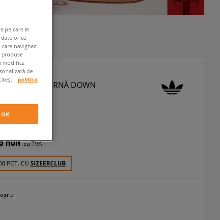
e pe care le
 datelor cu
n care navighezi
e produse
ți modifica
rsonalizată de
citești
politica
 JACHETĂ DE IARNĂ DOWN
ADIC
eci iarnă
OK
9 RON
cu TVA
00 PCT. CU
SIZEERCLUB
egru