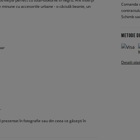
ivește perfect cu total-lookurile în negru. Are inserții
Comanda vin
e minune cu accesoriile urbane - o căciulă beanie, un
contractul
Schimb sau
METODE D
oar
Detalii pla
.
ul prezentat în fotografie sau din ceea ce găsești în