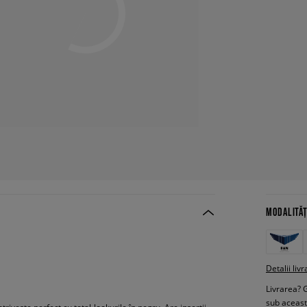
MODALITĂȚ
Detalii livr
Livrarea? 
sub aceas