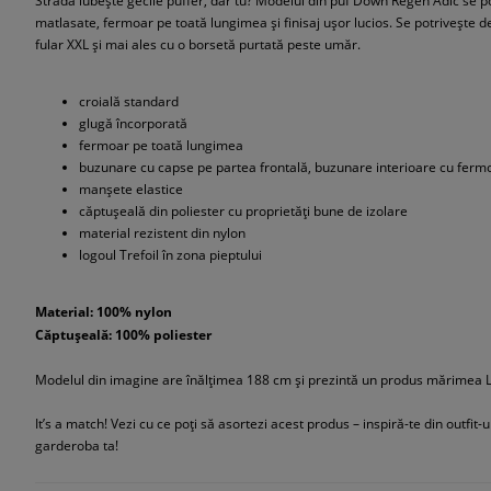
Strada iubește gecile puffer, dar tu? Modelul din puf Down Regen Adic se potr
matlasate, fermoar pe toată lungimea și finisaj ușor lucios. Se potrivește d
fular XXL și mai ales cu o borsetă purtată peste umăr.
croială standard
glugă încorporată
fermoar pe toată lungimea
buzunare cu capse pe partea frontală, buzunare interioare cu ferm
manșete elastice
căptușeală din poliester cu proprietăți bune de izolare
material rezistent din nylon
logoul Trefoil în zona pieptului
Material: 100% nylon
Căptușeală: 100% poliester
Modelul din imagine are înălțimea 188 cm și prezintă un produs mărimea L
It’s a match! Vezi cu ce poți să asortezi acest produs – inspiră-te din outfit-
garderoba ta!