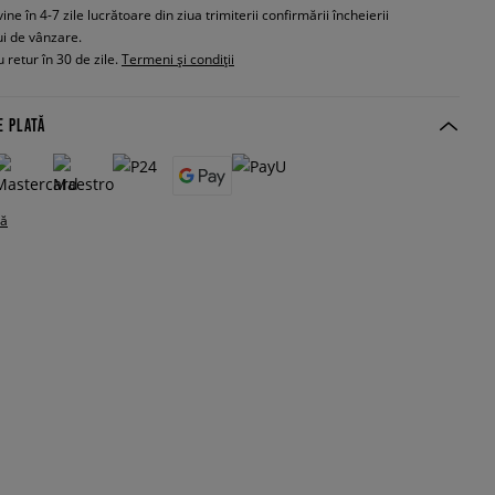
e în 4-7 zile lucrătoare din ziua trimiterii confirmării încheierii
ui de vânzare.
 retur în 30 de zile.
Termeni și condiții
E PLATĂ
tă