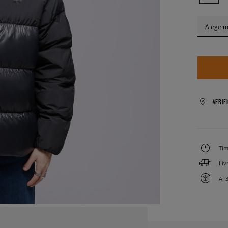
Alege 
VERIF
Tim
Liv
Ai 