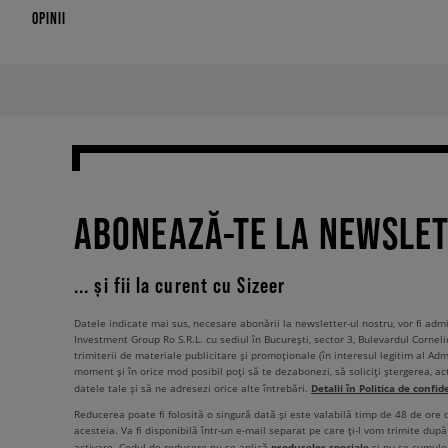
OPINII
ABONEAZĂ-TE LA NEWSLE
... și fii la curent cu Sizeer
Datele indicate mai sus, necesare abonării la newsletter-ul nostru, vor fi ad
Investment Group Ro S.R.L. cu sediul în București, sector 3, Bulevardul Corneli
trimiterii de materiale publicitare și promoționale (în interesul legitim al Admi
moment și în orice mod posibil poți să te dezabonezi, să soliciți ștergerea, ac
Detalii în Politica de confid
datele tale și să ne adresezi orice alte întrebări.
Reducerea poate fi folosită o singură dată și este valabilă timp de 48 de ore
acesteia. Va fi disponibilă într-un e-mail separat pe care ți-l vom trimite după 
produselor speciale
activare. Codul de reducere nu se aplică
și nu se cumulea