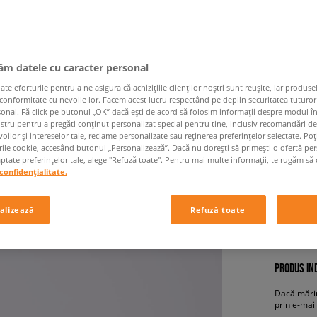
jăm datele cu caracter personal
 eforturile pentru a ne asigura că achizițiile clienților noștri sunt reușite, iar produsel
 conformitate cu nevoile lor. Facem acest lucru respectând pe deplin securitatea tuturor
sonal. Fă click pe butonul „OK” dacă ești de acord să folosim informații despre modul î
ADIDAS 
ostru pentru a pregăti conținut personalizat special pentru tine, inclusiv recomandări d
oilor și intereselor tale, reclame personalizate sau reținerea preferințelor selectate. Po
bărbați, s
rile cookie, accesând butonul „Personalizează”. Dacă nu dorești să primești o ofertă pe
tate preferințelor tale, alege "Refuză toate". Pentru mai multe informații, te rugăm să 
confidențialitate.
329,99
alizează
Refuză toate
+ 3
PRODUS IND
Dacă mărim
prin e-mail