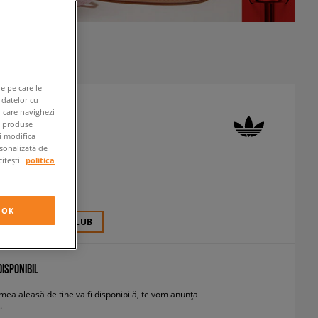
e pe care le
 datelor cu
n care navighezi
SUPERSTAR II
e produse
ți modifica
neakers
rsonalizată de
citești
politica
 RON
cu TVA
OK
30 PCT. CU
SIZEERCLUB
ISPONIBIL
ea aleasă de tine va fi disponibilă, te vom anunța
.