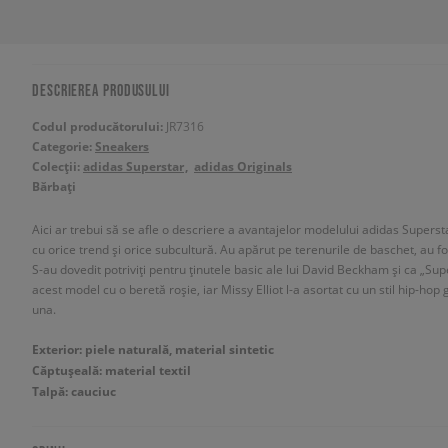
DESCRIEREA PRODUSULUI
Codul producătorului:
JR7316
Categorie:
Sneakers
Colecții:
adidas Superstar
adidas Originals
Bărbați
Aici ar trebui să se afle o descriere a avantajelor modelului adidas Supersta
cu orice trend și orice subcultură. Au apărut pe terenurile de baschet, au fos
S-au dovedit potriviți pentru ținutele basic ale lui David Beckham și ca „Su
acest model cu o beretă roșie, iar Missy Elliot l-a asortat cu un stil hip-ho
una.
Exterior: piele naturală, material sintetic
Căptușeală: material textil
Talpă: cauciuc