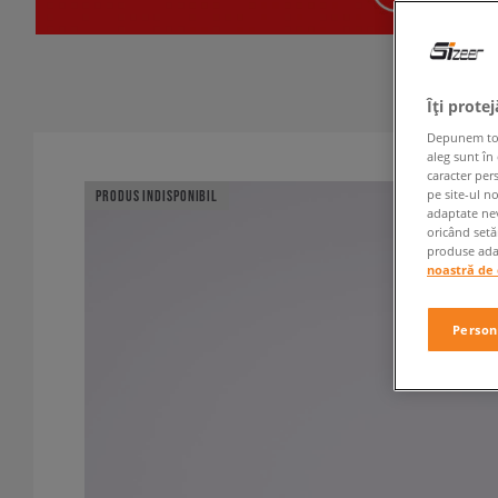
Îți prote
Depunem toate
aleg sunt în
caracter per
pe site-ul n
PRODUS INDISPONIBIL
adaptate nev
oricând setă
produse adap
noastră de 
Person