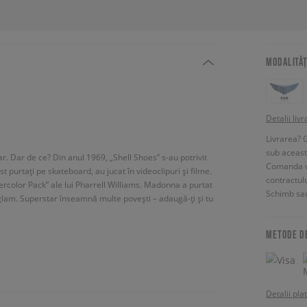
MODALITĂȚ
Detalii livr
Livrarea? 
sub aceas
r. Dar de ce? Din anul 1969, „Shell Shoes” s-au potrivit
Comanda vin
t purtați pe skateboard, au jucat în videoclipuri și filme.
contractul
percolor Pack” ale lui Pharrell Williams. Madonna a purtat
Schimb sau
p glam. Superstar înseamnă multe povești – adaugă-ți și tu
METODE D
Detalii pla