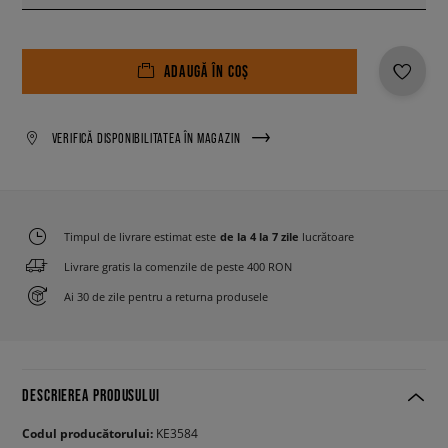
ADAUGĂ ÎN COȘ
VERIFICĂ DISPONIBILITATEA ÎN MAGAZIN
Timpul de livrare estimat este
de la 4 la 7 zile
lucrătoare
Livrare gratis la comenzile de peste 400 RON
Ai 30 de zile pentru a returna produsele
DESCRIEREA PRODUSULUI
Codul producătorului:
KE3584