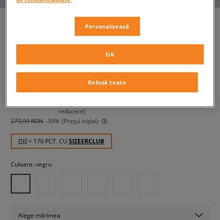
Personalizează
ADIDAS TRICOU JSY
OK
bărbați, tricouri
Refuză toate
169,99 RON
cu TVA
179,99 RON
-6%
(Cel mai mic preț din ultimele 30 de zile înainte de
reducere)
279,99 RON
-39%
(Prețul inițial)
+ 170 PCT. CU
SIZEERCLUB
Culoare:
negru
Alege mărimea