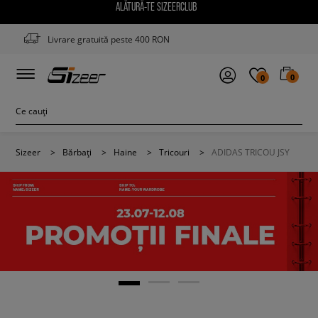
ALĂTURĂ-TE SIZEERCLUB
Livrare gratuită peste 400 RON
0
0
Sizeer
>
Bărbați
>
Haine
>
Tricouri
>
ADIDAS TRICOU JSY