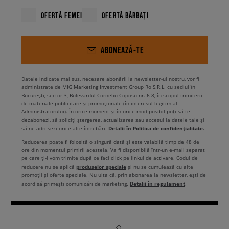
OFERTĂ FEMEI
OFERTĂ BĂRBAȚI
ABONEAZĂ-TE
Datele indicate mai sus, necesare abonării la newsletter-ul nostru, vor fi
administrate de MIG Marketing Investment Group Ro S.R.L. cu sediul în
București, sector 3, Bulevardul Corneliu Coposu nr. 6-8, în scopul trimiterii
de materiale publicitare și promoționale (în interesul legitim al
Administratorului). În orice moment și în orice mod posibil poți să te
dezabonezi, să soliciți ștergerea, actualizarea sau accesul la datele tale și
Detalii în Politica de confidențialitate.
să ne adresezi orice alte întrebări.
Reducerea poate fi folosită o singură dată și este valabilă timp de 48 de
ore din momentul primirii acesteia. Va fi disponibilă într-un e-mail separat
pe care ți-l vom trimite după ce faci click pe linkul de activare. Codul de
produselor speciale
reducere nu se aplică
și nu se cumulează cu alte
promoții și oferte speciale. Nu uita că, prin abonarea la newsletter, ești de
Detalii în regulament
acord să primești comunicări de marketing.
.