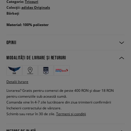
Categorie:
Tricouri
Colecții:
adidas Originals
Bărbați
Material: 100% poliester
OPINII
MODALITĂȚI DE LIVRARE ȘI RETURURI
Detalii livrare
Livrarea? Gratis pentru comenzi de peste 400 RON și doar 18 RON
pentru comenziile sub această sumă.
Comanda vine în 4-7 zile lucrătoare din ziua trimiterii confirmării
încheierii contractului de vânzare.
Schimb sau retur în 30 de zile.
Termeni și condiții