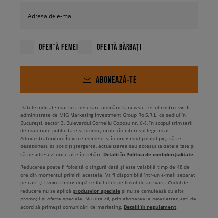
Adresa de e-mail
OFERTĂ FEMEI
OFERTĂ BĂRBAȚI
ABONEAZĂ-TE
Datele indicate mai sus, necesare abonării la newsletter-ul nostru, vor fi
administrate de MIG Marketing Investment Group Ro S.R.L. cu sediul în
București, sector 3, Bulevardul Corneliu Coposu nr. 6-8, în scopul trimiterii
de materiale publicitare și promoționale (în interesul legitim al
Administratorului). În orice moment și în orice mod posibil poți să te
dezabonezi, să soliciți ștergerea, actualizarea sau accesul la datele tale și
Detalii în Politica de confidențialitate.
să ne adresezi orice alte întrebări.
Reducerea poate fi folosită o singură dată și este valabilă timp de 48 de
ore din momentul primirii acesteia. Va fi disponibilă într-un e-mail separat
pe care ți-l vom trimite după ce faci click pe linkul de activare. Codul de
produselor speciale
reducere nu se aplică
și nu se cumulează cu alte
promoții și oferte speciale. Nu uita că, prin abonarea la newsletter, ești de
Detalii în regulament
acord să primești comunicări de marketing.
.