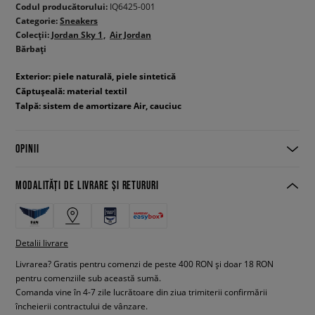
Codul producătorului:
IQ6425-001
Categorie:
Sneakers
Colecții:
Jordan Sky 1
Air Jordan
Bărbați
Exterior: piele naturală, piele sintetică
Căptușeală: material textil
Talpă: sistem de amortizare Air, cauciuc
OPINII
MODALITĂȚI DE LIVRARE ȘI RETURURI
Detalii livrare
Livrarea? Gratis pentru comenzi de peste 400 RON și doar 18 RON
pentru comenziile sub această sumă.
Comanda vine în 4-7 zile lucrătoare din ziua trimiterii confirmării
încheierii contractului de vânzare.