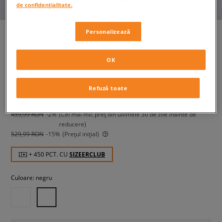
de confidențialitate.
Personalizează
AIR JORDAN SKYLINE LOW LE
OK
bărbați, sneakers
Refuză toate
449,99 RON
cu TVA
459,99 RON
-2%
(Cel mai mic preț din ultimele 30 de zile înainte de
reducere)
529,99 RON
-15%
(Prețul inițial)
+ 450 PCT. CU
SIZEERCLUB
Culoare:
negru