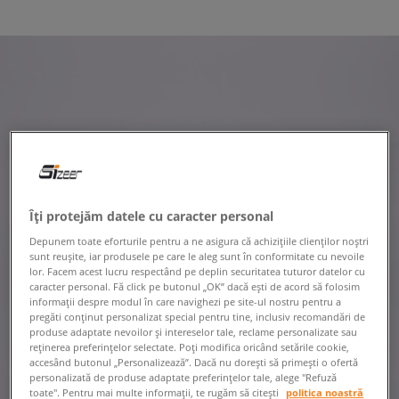
Îți protejăm datele cu caracter personal
Depunem toate eforturile pentru a ne asigura că achizițiile clienților noștri
sunt reușite, iar produsele pe care le aleg sunt în conformitate cu nevoile
lor. Facem acest lucru respectând pe deplin securitatea tuturor datelor cu
caracter personal. Fă click pe butonul „OK” dacă ești de acord să folosim
informații despre modul în care navighezi pe site-ul nostru pentru a
pregăti conținut personalizat special pentru tine, inclusiv recomandări de
produse adaptate nevoilor și intereselor tale, reclame personalizate sau
reținerea preferințelor selectate. Poți modifica oricând setările cookie,
accesând butonul „Personalizează”. Dacă nu dorești să primești o ofertă
personalizată de produse adaptate preferințelor tale, alege "Refuză
toate". Pentru mai multe informații, te rugăm să citești
politica noastră