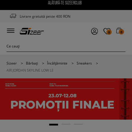
ALĂTURĂ-TE SIZEERCLUB
Livrare gratuită peste 400 RON
0
0
Sizeer
>
Bărbați
>
Încălțăminte
>
Sneakers
>
AIR JORDAN SKYLINE LOW LE