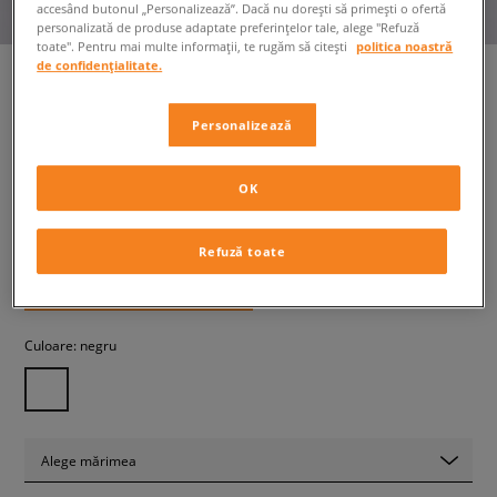
accesând butonul „Personalizează”. Dacă nu dorești să primești o ofertă
personalizată de produse adaptate preferințelor tale, alege "Refuză
toate". Pentru mai multe informații, te rugăm să citești
politica noastră
de confidențialitate.
Personalizează
ALPHA INDUSTRIES BLUZĂ
COLLEGE SWEATER
bărbați, bluze
OK
499,99 RON
cu TVA
Refuză toate
+ 500 PCT. CU
SIZEERCLUB
Culoare:
negru
Alege mărimea