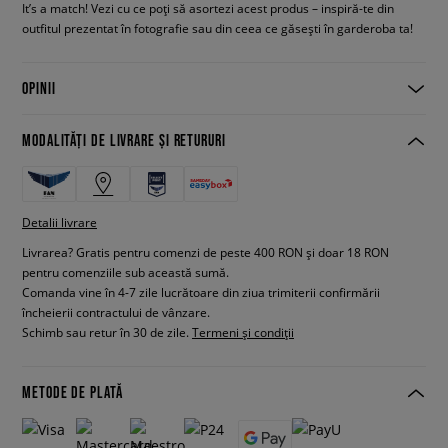
It’s a match! Vezi cu ce poți să asortezi acest produs – inspiră-te din
outfitul prezentat în fotografie sau din ceea ce găsești în garderoba ta!
OPINII
MODALITĂȚI DE LIVRARE ȘI RETURURI
Detalii livrare
Livrarea? Gratis pentru comenzi de peste 400 RON și doar 18 RON
pentru comenziile sub această sumă.
Comanda vine în 4-7 zile lucrătoare din ziua trimiterii confirmării
încheierii contractului de vânzare.
Schimb sau retur în 30 de zile.
Termeni și condiții
METODE DE PLATĂ