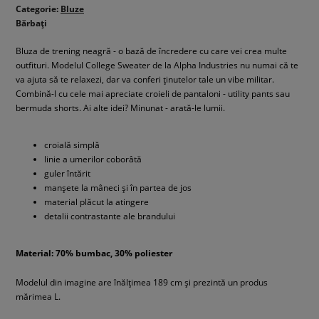
Categorie:
Bluze
Bărbați
Bluza de trening neagră - o bază de încredere cu care vei crea multe
outfituri. Modelul College Sweater de la Alpha Industries nu numai că te
va ajuta să te relaxezi, dar va conferi ținutelor tale un vibe militar.
Combină-l cu cele mai apreciate croieli de pantaloni - utility pants sau
bermuda shorts. Ai alte idei? Minunat - arată-le lumii.
croială simplă
linie a umerilor coborâtă
guler întărit
manșete la mâneci și în partea de jos
material plăcut la atingere
detalii contrastante ale brandului
Material: 70% bumbac, 30% poliester
Modelul din imagine are înălțimea 189 cm și prezintă un produs
mărimea L.