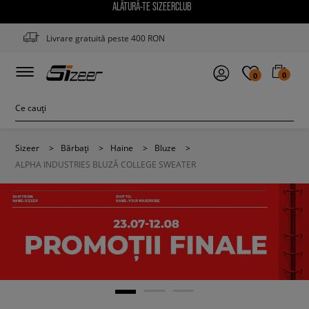
ALĂTURĂ-TE SIZEERCLUB
Livrare gratuită peste 400 RON
0
0
Sizeer
>
Bărbați
>
Haine
>
Bluze
>
ALPHA INDUSTRIES BLUZĂ COLLEGE SWEATER