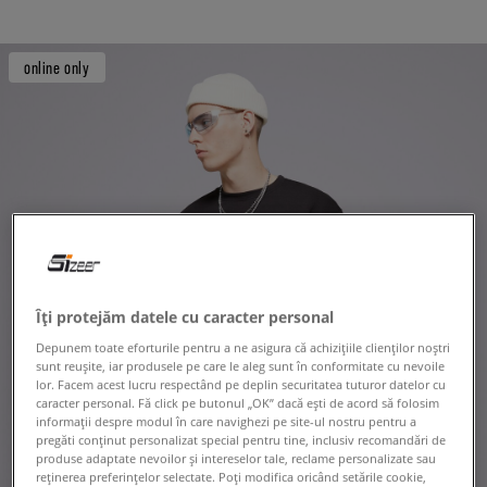
online only
Îți protejăm datele cu caracter personal
Depunem toate eforturile pentru a ne asigura că achizițiile clienților noștri
sunt reușite, iar produsele pe care le aleg sunt în conformitate cu nevoile
lor. Facem acest lucru respectând pe deplin securitatea tuturor datelor cu
caracter personal. Fă click pe butonul „OK” dacă ești de acord să folosim
informații despre modul în care navighezi pe site-ul nostru pentru a
pregăti conținut personalizat special pentru tine, inclusiv recomandări de
produse adaptate nevoilor și intereselor tale, reclame personalizate sau
reținerea preferințelor selectate. Poți modifica oricând setările cookie,