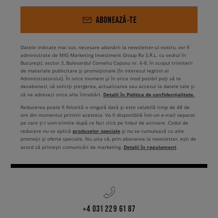
ABONEAZĂ-TE
Datele indicate mai sus, necesare abonării la newsletter-ul nostru, vor fi
administrate de MIG Marketing Investment Group Ro S.R.L. cu sediul în
București, sector 3, Bulevardul Corneliu Coposu nr. 6-8, în scopul trimiterii
de materiale publicitare și promoționale (în interesul legitim al
Administratorului). În orice moment și în orice mod posibil poți să te
dezabonezi, să soliciți ștergerea, actualizarea sau accesul la datele tale și
Detalii în Politica de confidențialitate.
să ne adresezi orice alte întrebări.
Reducerea poate fi folosită o singură dată și este valabilă timp de 48 de
ore din momentul primirii acesteia. Va fi disponibilă într-un e-mail separat
pe care ți-l vom trimite după ce faci click pe linkul de activare. Codul de
produselor speciale
reducere nu se aplică
și nu se cumulează cu alte
promoții și oferte speciale. Nu uita că, prin abonarea la newsletter, ești de
Detalii în regulament
acord să primești comunicări de marketing.
.
+4 031 229 61 87