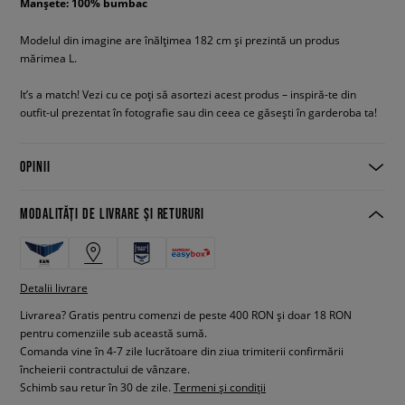
Manșete: 100% bumbac
Modelul din imagine are înălțimea 182 cm și prezintă un produs
mărimea L.
It’s a match! Vezi cu ce poți să asortezi acest produs – inspiră-te din
outfit-ul prezentat în fotografie sau din ceea ce găsești în garderoba ta!
OPINII
MODALITĂȚI DE LIVRARE ȘI RETURURI
Detalii livrare
Livrarea? Gratis pentru comenzi de peste 400 RON și doar 18 RON
pentru comenziile sub această sumă.
Comanda vine în 4-7 zile lucrătoare din ziua trimiterii confirmării
încheierii contractului de vânzare.
Schimb sau retur în 30 de zile.
Termeni și condiții