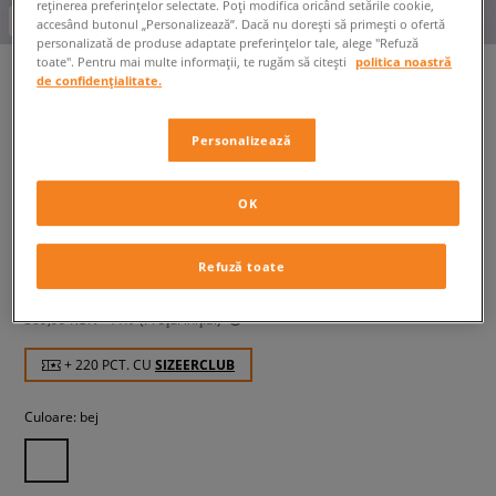
reținerea preferințelor selectate. Poți modifica oricând setările cookie,
-25% la achiziționarea a 2 articole
accesând butonul „Personalizează”. Dacă nu dorești să primești o ofertă
personalizată de produse adaptate preferințelor tale, alege "Refuză
toate". Pentru mai multe informații, te rugăm să citești
politica noastră
de confidențialitate.
CHAMPION BLUZĂ HALF ZIP
Personalizează
TOP
bărbați, bluze
OK
219,99 RON
cu TVA
Refuză toate
239,99 RON
-8%
(Cel mai mic preț din ultimele 30 de zile înainte de
reducere)
389,99 RON
-44%
(Prețul inițial)
+ 220 PCT. CU
SIZEERCLUB
Culoare:
bej