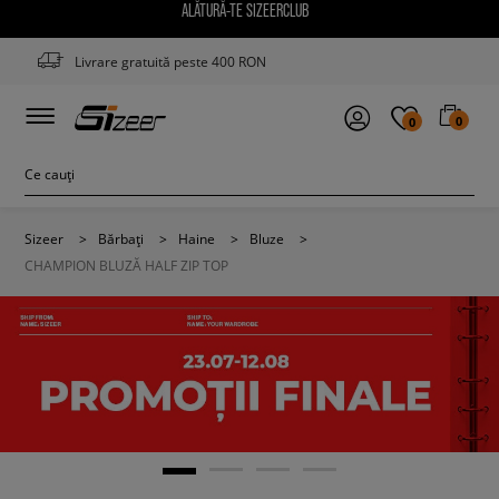
ALĂTURĂ-TE SIZEERCLUB
Livrare gratuită peste 400 RON
0
0
Sizeer
>
Bărbați
>
Haine
>
Bluze
>
CHAMPION BLUZĂ HALF ZIP TOP