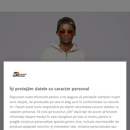
Îți protejăm datele cu caracter personal
Depunem toate eforturile pentru a ne asigura că achizițiile clienților noștri
sunt reușite, iar produsele pe care le aleg sunt în conformitate cu nevoile
lor. Facem acest lucru respectând pe deplin securitatea tuturor datelor cu
caracter personal. Fă click pe butonul „OK” dacă ești de acord să folosim
informații despre modul în care navighezi pe site-ul nostru pentru a
pregăti conținut personalizat special pentru tine, inclusiv recomandări de
produse adaptate nevoilor și intereselor tale, reclame personalizate sau