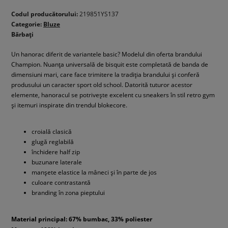
Codul producătorului:
219851YS137
Categorie:
Bluze
Bărbați
Un hanorac diferit de variantele basic? Modelul din oferta brandului
Champion. Nuanța universală de bisquit este completată de banda de
dimensiuni mari, care face trimitere la tradiția brandului și conferă
produsului un caracter sport old school. Datorită tuturor acestor
elemente, hanoracul se potrivește excelent cu sneakers în stil retro gym
și itemuri inspirate din trendul blokecore.
croială clasică
glugă reglabilă
închidere half zip
buzunare laterale
manșete elastice la mâneci și în parte de jos
culoare contrastantă
branding în zona pieptului
Material principal: 67% bumbac, 33% poliester