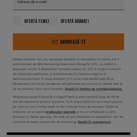
Adresa de e-mail
OFERTĂ FEMEI
OFERTĂ BĂRBAȚI
ABONEAZĂ-TE
Datele indicate mai sus, necesare abonării la newsletter-ul nostru, vor fi
administrate de MIG Marketing Investment Group Ro S.R.L. cu sediul în
București, sector 3, Bulevardul Corneliu Coposu nr. 6-8, în scopul trimiterii
de materiale publicitare și promoționale (în interesul legitim al
Administratorului). În orice moment și în orice mod posibil poți să te
dezabonezi, să soliciți ștergerea, actualizarea sau accesul la datele tale și
Detalii în Politica de confidențialitate.
să ne adresezi orice alte întrebări.
Reducerea poate fi folosită o singură dată și este valabilă timp de 48 de
ore din momentul primirii acesteia. Va fi disponibilă într-un e-mail separat
pe care ți-l vom trimite după ce faci click pe linkul de activare. Codul de
produselor speciale
reducere nu se aplică
și nu se cumulează cu alte
promoții și oferte speciale. Nu uita că, prin abonarea la newsletter, ești de
Detalii în regulament
acord să primești comunicări de marketing.
.