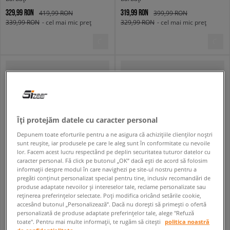
329,99 RON
319,99 RON
419,99 RON
399,99 RON
339,99 RON
- cel mai mic preț
329,99 RON
- cel mai mic preț
Îți protejăm datele cu caracter personal
Depunem toate eforturile pentru a ne asigura că achizițiile clienților noștri
sunt reușite, iar produsele pe care le aleg sunt în conformitate cu nevoile
lor. Facem acest lucru respectând pe deplin securitatea tuturor datelor cu
caracter personal. Fă click pe butonul „OK” dacă ești de acord să folosim
informații despre modul în care navighezi pe site-ul nostru pentru a
REEBOK CLASSIC LEATHER
NIKE BLUZĂ M NK CLUB BB FZ HOODIE
pregăti conținut personalizat special pentru tine, inclusiv recomandări de
bărbați
bărbați
produse adaptate nevoilor și intereselor tale, reclame personalizate sau
reținerea preferințelor selectate. Poți modifica oricând setările cookie,
319,99 RON
299,99 RON
399,99 RON
379,99 RON
accesând butonul „Personalizează”. Dacă nu dorești să primești o ofertă
329,99 RON
- cel mai mic preț
319,99 RON
- cel mai mic preț
personalizată de produse adaptate preferințelor tale, alege "Refuză
toate". Pentru mai multe informații, te rugăm să citești
politica noastră