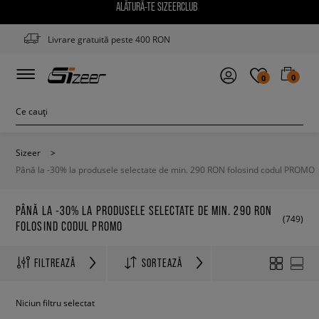
ALĂTURĂ-TE SIZEERCLUB
Livrare gratuită peste 400 RON
0
0
Sizeer
>
Până la -30% la produsele selectate de min. 290 RON folosind codul PROMO
PÂNĂ LA -30% LA PRODUSELE SELECTATE DE MIN. 290 RON
(749)
FOLOSIND CODUL PROMO
FILTREAZĂ
SORTEAZĂ
Niciun filtru selectat