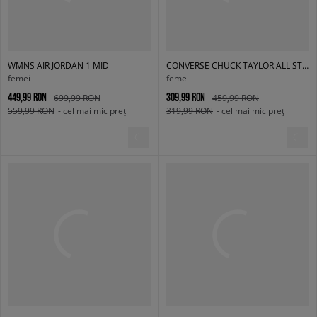
WMNS AIR JORDAN 1 MID
CONVERSE CHUCK TAYLOR ALL STAR LIFT
femei
femei
449,99 RON
309,99 RON
699,99 RON
459,99 RON
559,99 RON
- cel mai mic preț
319,99 RON
- cel mai mic preț