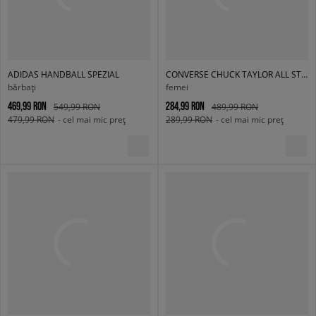
ADIDAS HANDBALL SPEZIAL
CONVERSE CHUCK TAYLOR ALL STAR LIFT DOUBLE STACK
bărbați
femei
469,99 RON
284,99 RON
549,99 RON
489,99 RON
479,99 RON
- cel mai mic preț
289,99 RON
- cel mai mic preț