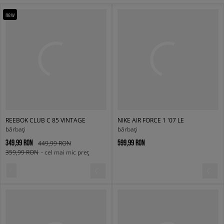
new
REEBOK CLUB C 85 VINTAGE
NIKE AIR FORCE 1 '07 LE
bărbați
bărbați
349,99 RON
599,99 RON
449,99 RON
359,99 RON
- cel mai mic preț