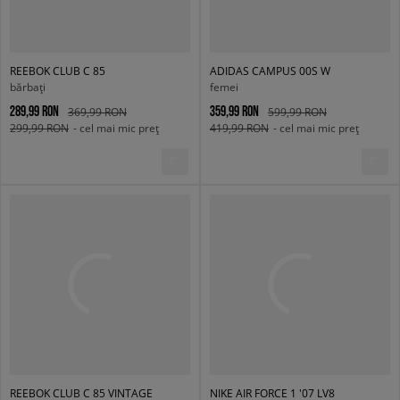
REEBOK CLUB C 85
ADIDAS CAMPUS 00S W
bărbați
femei
289,99 RON
359,99 RON
369,99 RON
599,99 RON
299,99 RON
- cel mai mic preț
419,99 RON
- cel mai mic preț
REEBOK CLUB C 85 VINTAGE
NIKE AIR FORCE 1 '07 LV8