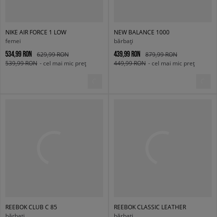
NIKE AIR FORCE 1 LOW
NEW BALANCE 1000
femei
bărbați
534,99 RON
439,99 RON
629,99 RON
879,99 RON
539,99 RON
- cel mai mic preț
449,99 RON
- cel mai mic preț
REEBOK CLUB C 85
REEBOK CLASSIC LEATHER
bărbați
bărbați