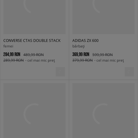
CONVERSE CTAS DOUBLE STACK
ADIDAS ZX 600
femei
bărbați
284,99 RON
369,99 RON
489,99 RON
599,99 RON
289,99 RON
- cel mai mic preț
379,99 RON
- cel mai mic preț