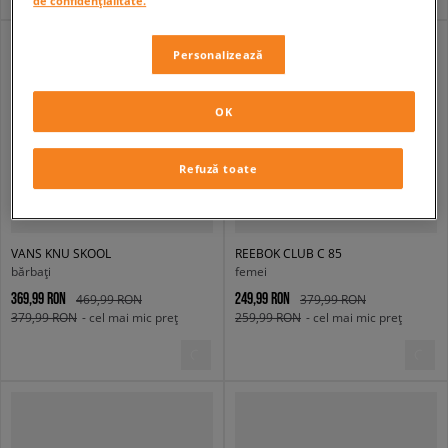
de confidențialitate.
Personalizează
OK
Refuză toate
VANS KNU SKOOL
REEBOK CLUB C 85
bărbați
femei
369,99 RON
249,99 RON
469,99 RON
379,99 RON
379,99 RON
- cel mai mic preț
259,99 RON
- cel mai mic preț