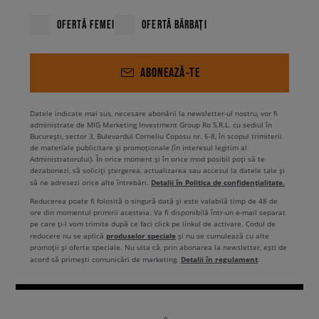
OFERTĂ FEMEI
OFERTĂ BĂRBAȚI
ABONEAZĂ-TE
Datele indicate mai sus, necesare abonării la newsletter-ul nostru, vor fi
administrate de MIG Marketing Investment Group Ro S.R.L. cu sediul în
București, sector 3, Bulevardul Corneliu Coposu nr. 6-8, în scopul trimiterii
de materiale publicitare și promoționale (în interesul legitim al
Administratorului). În orice moment și în orice mod posibil poți să te
dezabonezi, să soliciți ștergerea, actualizarea sau accesul la datele tale și
Detalii în Politica de confidențialitate.
să ne adresezi orice alte întrebări.
Reducerea poate fi folosită o singură dată și este valabilă timp de 48 de
ore din momentul primirii acesteia. Va fi disponibilă într-un e-mail separat
pe care ți-l vom trimite după ce faci click pe linkul de activare. Codul de
produselor speciale
reducere nu se aplică
și nu se cumulează cu alte
promoții și oferte speciale. Nu uita că, prin abonarea la newsletter, ești de
Detalii în regulament
acord să primești comunicări de marketing.
.