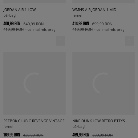
JORDAN AIR 1 LOW
WMNS AIR JORDAN 1 MID
bărbați
femei
409,99 RON
414,99 RON
649,99 RON
699,99 RON
419,99 RON
- cel mai mic preț
419,99 RON
- cel mai mic preț
REEBOK CLUB C REVENGE VINTAGE
NIKE DUNK LOW RETRO BTTYS
femei
bărbați
169,99 RON
469,99 RON
439,99 RON
599,99 RON