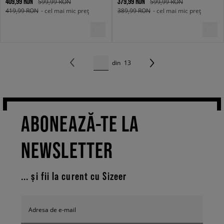
409,99 RON
379,99 RON
599,99 RON
599,99 RON
419,99 RON
- cel mai mic preț
389,99 RON
- cel mai mic preț
din
13
ABONEAZĂ-TE LA
NEWSLETTER
... și fii la curent cu Sizeer
Adresa de e-mail