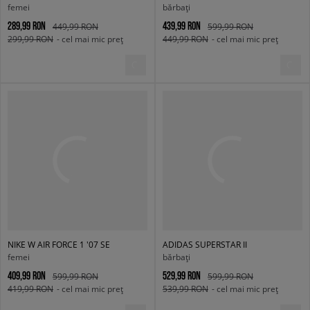
femei
bărbați
289,99 RON
439,99 RON
449,99 RON
599,99 RON
299,99 RON
- cel mai mic preț
449,99 RON
- cel mai mic preț
NIKE W AIR FORCE 1 '07 SE
ADIDAS SUPERSTAR II
femei
bărbați
409,99 RON
529,99 RON
599,99 RON
599,99 RON
419,99 RON
- cel mai mic preț
539,99 RON
- cel mai mic preț