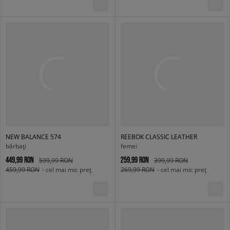
NEW BALANCE 574
REEBOK CLASSIC LEATHER
bărbați
femei
449,99 RON
259,99 RON
599,99 RON
399,99 RON
459,99 RON
- cel mai mic preț
269,99 RON
- cel mai mic preț