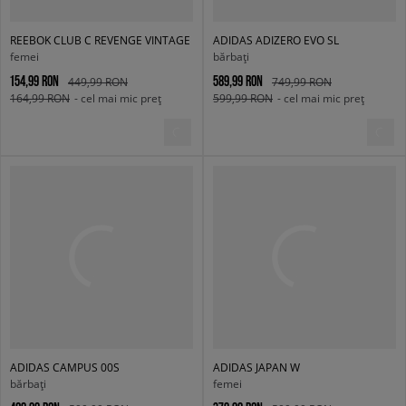
REEBOK CLUB C REVENGE VINTAGE
ADIDAS ADIZERO EVO SL
femei
bărbați
154,99 RON
589,99 RON
449,99 RON
749,99 RON
164,99 RON
- cel mai mic preț
599,99 RON
- cel mai mic preț
ADIDAS CAMPUS 00S
ADIDAS JAPAN W
bărbați
femei