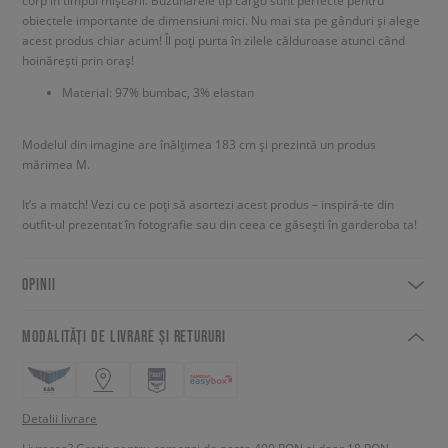
corp în timpul mișcării. Buzunarele tip cargo sunt perfecte pentru
obiectele importante de dimensiuni mici. Nu mai sta pe gânduri și alege
acest produs chiar acum! Îl poți purta în zilele călduroase atunci când
hoinărești prin oraș!
Material: 97% bumbac, 3% elastan
Modelul din imagine are înălțimea 183 cm și prezintă un produs
mărimea M.
It’s a match! Vezi cu ce poți să asortezi acest produs – inspiră-te din
outfit-ul prezentat în fotografie sau din ceea ce găsești în garderoba ta!
OPINII
MODALITĂȚI DE LIVRARE ȘI RETURURI
Detalii livrare