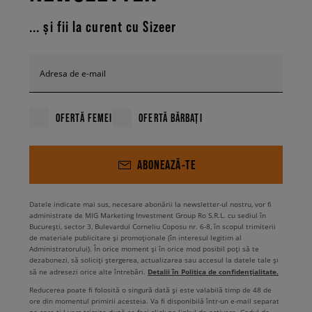
... și fii la curent cu Sizeer
Adresa de e-mail
OFERTĂ FEMEI
OFERTĂ BĂRBAȚI
ABONEAZĂ-TE
Datele indicate mai sus, necesare abonării la newsletter-ul nostru, vor fi
administrate de MIG Marketing Investment Group Ro S.R.L. cu sediul în
București, sector 3, Bulevardul Corneliu Coposu nr. 6-8, în scopul trimiterii
de materiale publicitare și promoționale (în interesul legitim al
Administratorului). În orice moment și în orice mod posibil poți să te
dezabonezi, să soliciți ștergerea, actualizarea sau accesul la datele tale și
Detalii în Politica de confidențialitate.
să ne adresezi orice alte întrebări.
Reducerea poate fi folosită o singură dată și este valabilă timp de 48 de
ore din momentul primirii acesteia. Va fi disponibilă într-un e-mail separat