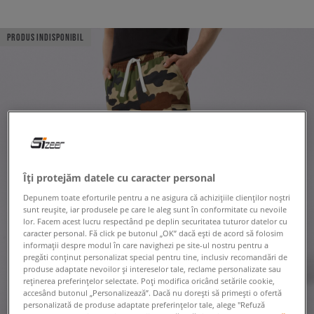
PRODUS INDISPONIBIL
Îți protejăm datele cu caracter personal
Depunem toate eforturile pentru a ne asigura că achizițiile clienților noștri
sunt reușite, iar produsele pe care le aleg sunt în conformitate cu nevoile
lor. Facem acest lucru respectând pe deplin securitatea tuturor datelor cu
caracter personal. Fă click pe butonul „OK” dacă ești de acord să folosim
informații despre modul în care navighezi pe site-ul nostru pentru a
pregăti conținut personalizat special pentru tine, inclusiv recomandări de
produse adaptate nevoilor și intereselor tale, reclame personalizate sau
reținerea preferințelor selectate. Poți modifica oricând setările cookie,
accesând butonul „Personalizează”. Dacă nu dorești să primești o ofertă
personalizată de produse adaptate preferințelor tale, alege "Refuză