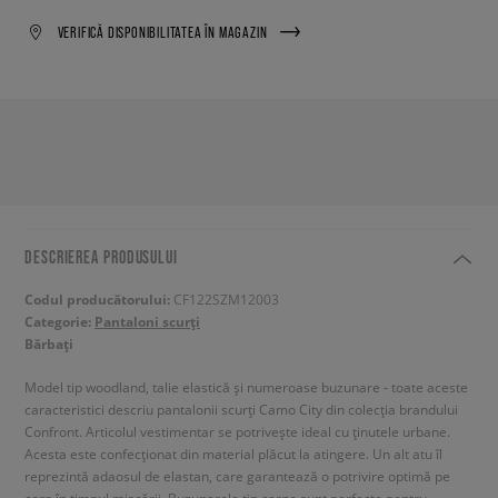
VERIFICĂ DISPONIBILITATEA ÎN MAGAZIN
DESCRIEREA PRODUSULUI
Codul producătorului:
CF122SZM12003
Categorie:
Pantaloni scurți
Bărbați
Model tip woodland, talie elastică și numeroase buzunare - toate aceste
caracteristici descriu pantalonii scurți Camo City din colecția brandului
Confront. Articolul vestimentar se potrivește ideal cu ținutele urbane.
Acesta este confecționat din material plăcut la atingere. Un alt atu îl
reprezintă adaosul de elastan, care garantează o potrivire optimă pe