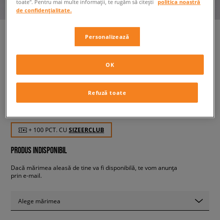
toate". Pentru mai multe informații, te rugăm să citești
politica noastră
de confidențialitate.
Personalizează
CONFRONT PANTALONI
OK
SCURȚI CAMO CITY
bărbați, pantaloni scurți
Refuză toate
99,99 RON
cu TVA
+ 100 PCT. CU
SIZEERCLUB
PRODUS INDISPONIBIL
Dacă mărimea aleasă de tine va fi disponibilă, te vom anunța
prin e-mail.
Alege mărimea