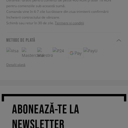
Livrarea? Gratis pentru comenzi de peste 400 RON și doar 18 RON
pentru comenziile sub această sumă.
Comanda vine în 4-7 zile lucrătoare din ziua trimiterii confirmării
încheierii contractului de vânzare.
Schimb sau retur în 30 de zile.
Termeni și condiții
METODE DE PLATĂ
Detalii plată
ABONEAZĂ-TE LA
NEWSLETTER