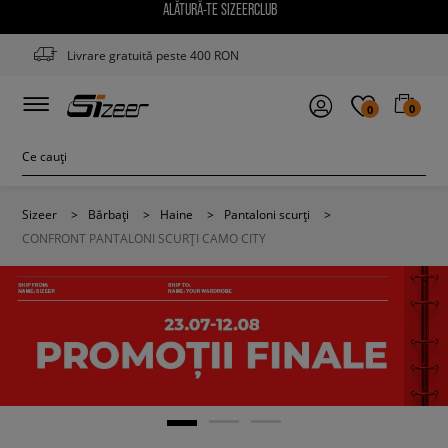
ALĂTURĂ-TE SIZEERCLUB
Livrare gratuită peste 400 RON
0
0
Sizeer
>
Bărbați
>
Haine
>
Pantaloni scurți
>
CONFRONT PANTALONI SCURȚI CAMO CITY