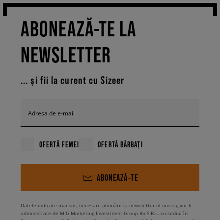
ABONEAZĂ-TE LA
NEWSLETTER
... și fii la curent cu Sizeer
Adresa de e-mail
OFERTĂ FEMEI
OFERTĂ BĂRBAȚI
ABONEAZĂ-TE
Datele indicate mai sus, necesare abonării la newsletter-ul nostru, vor fi
administrate de MIG Marketing Investment Group Ro S.R.L. cu sediul în