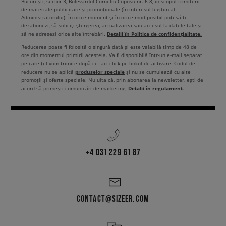
București, sector 3, Bulevardul Corneliu Coposu nr. 6-8, în scopul trimiterii
de materiale publicitare și promoționale (în interesul legitim al
Administratorului). În orice moment și în orice mod posibil poți să te
dezabonezi, să soliciți ștergerea, actualizarea sau accesul la datele tale și
Detalii în Politica de confidențialitate.
să ne adresezi orice alte întrebări.
Reducerea poate fi folosită o singură dată și este valabilă timp de 48 de
ore din momentul primirii acesteia. Va fi disponibilă într-un e-mail separat
pe care ți-l vom trimite după ce faci click pe linkul de activare. Codul de
produselor speciale
reducere nu se aplică
și nu se cumulează cu alte
promoții și oferte speciale. Nu uita că, prin abonarea la newsletter, ești de
Detalii în regulament
acord să primești comunicări de marketing.
.
+4 031 229 61 87
CONTACT@SIZEER.COM