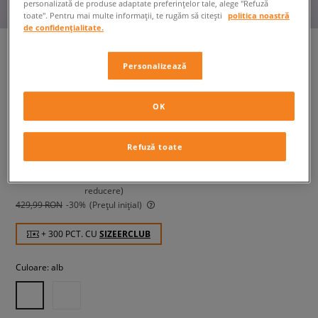
personalizată de produse adaptate preferințelor tale, alege "Refuză
toate". Pentru mai multe informații, te rugăm să citești
politica noastră
de confidențialitate.
Personalizează
CONVERSE CHUCK TAYLOR
ALL STAR LIFT
OK
femei, teniși
Refuză toate
299,99 RON
cu TVA
309,99 RON
-3%
(Cel mai mic preț din ultimele 30 de zile înainte de
reducere)
429,99 RON
-30%
(Prețul inițial)
+ 300 PCT. CU
SIZEERCLUB
Culoare:
alb