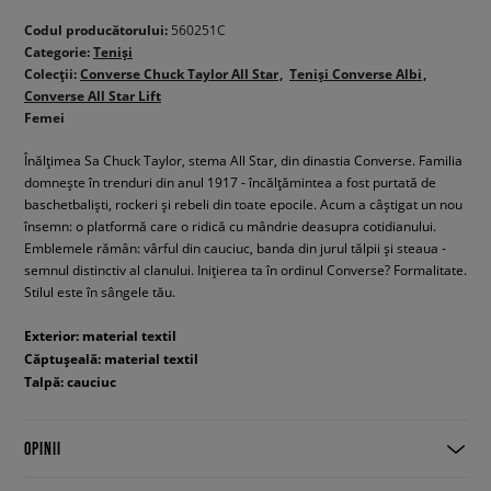
Codul producătorului:
560251C
Categorie:
Teniși
Colecții:
Converse Chuck Taylor All Star
Teniși Converse Albi
Converse All Star Lift
Femei
Înălțimea Sa Chuck Taylor, stema All Star, din dinastia Converse. Familia
domnește în trenduri din anul 1917 - încălțămintea a fost purtată de
baschetbaliști, rockeri și rebeli din toate epocile. Acum a câștigat un nou
însemn: o platformă care o ridică cu mândrie deasupra cotidianului.
Emblemele rămân: vârful din cauciuc, banda din jurul tălpii și steaua -
semnul distinctiv al clanului. Inițierea ta în ordinul Converse? Formalitate.
Stilul este în sângele tău.
Exterior: material textil
Căptușeală: material textil
Talpă: cauciuc
OPINII