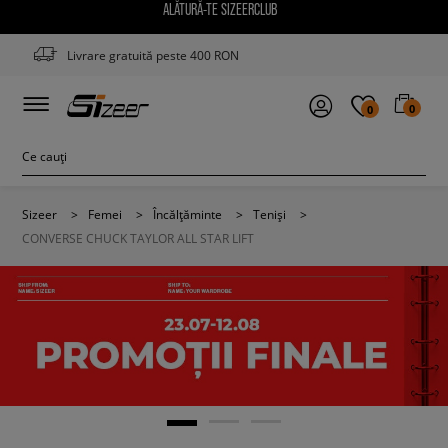
ALĂTURĂ-TE SIZEERCLUB
Livrare gratuită peste 400 RON
0
0
Sizeer
>
Femei
>
Încălțăminte
>
Teniși
>
CONVERSE CHUCK TAYLOR ALL STAR LIFT