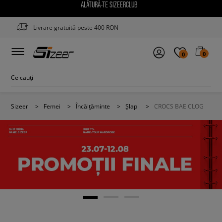
ALĂTURĂ-TE SIZEERCLUB
Livrare gratuită peste 400 RON
0
0
Sizeer
>
Femei
>
Încălțăminte
>
Șlapi
>
CROCS BAE CLOG