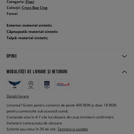
Categorie:
Șlapi
Colecții:
Crocs Bae Clog
Femei
Exterior: material sintetic
Căptușeală: material sintetic
Talpă: material sintetic
OPINII
MODALITĂȚI DE LIVRARE ȘI RETURURI
Detalii livrare
Livrarea? Gratis pentru comenzi de peste 400 RON și doar 18 RON
pentru comenziile sub această sumă.
Comanda vine în 4-7 zile lucrătoare din ziua trimiterii confirmării
încheierii contractului de vânzare.
Schimb sau retur în 30 de zile.
Termeni și condiții