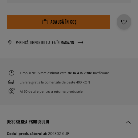
ADAUGĂ ÎN COȘ
VERIFICĂ DISPONIBILITATEA ÎN MAGAZIN
Timpul de livrare estimat este
de la 4 la 7 zile
lucrătoare
Livrare gratis la comenzile de peste 400 RON
Ai 30 de zile pentru a returna produsele
DESCRIEREA PRODUSULUI
Codul producătorului:
206302-6UR