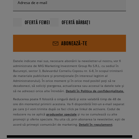
Adresa de e-mail
OFERTĂ FEMEI
OFERTĂ BĂRBAȚI
ABONEAZĂ-TE
Datele indicate mai sus, necesare abonării la newsletter-ul nostru, vor fi
administrate de MIG Marketing Investment Group Ro S.R.L. cu sediul în
București, sector 3, Bulevardul Corneliu Coposu nr. 6-8, în scopul trimiterii
de materiale publicitare și promoționale (în interesul legitim al
Administratorului). În orice moment și în orice mod posibil poți să te
dezabonezi, să soliciți ștergerea, actualizarea sau accesul la datele tale și
Detalii în Politica de confidențialitate.
să ne adresezi orice alte întrebări.
Reducerea poate fi folosită o singură dată și este valabilă timp de 48 de
ore din momentul primirii acesteia. Va fi disponibilă într-un e-mail separat
pe care ți-l vom trimite după ce faci click pe linkul de activare. Codul de
produselor speciale
reducere nu se aplică
și nu se cumulează cu alte
promoții și oferte speciale. Nu uita că, prin abonarea la newsletter, ești de
Detalii în regulament
acord să primești comunicări de marketing.
.