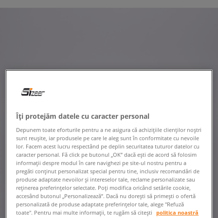
Îți protejăm datele cu caracter personal
Depunem toate eforturile pentru a ne asigura că achizițiile clienților noștri
sunt reușite, iar produsele pe care le aleg sunt în conformitate cu nevoile
lor. Facem acest lucru respectând pe deplin securitatea tuturor datelor cu
caracter personal. Fă click pe butonul „OK” dacă ești de acord să folosim
informații despre modul în care navighezi pe site-ul nostru pentru a
pregăti conținut personalizat special pentru tine, inclusiv recomandări de
produse adaptate nevoilor și intereselor tale, reclame personalizate sau
reținerea preferințelor selectate. Poți modifica oricând setările cookie,
accesând butonul „Personalizează”. Dacă nu dorești să primești o ofertă
personalizată de produse adaptate preferințelor tale, alege "Refuză
toate". Pentru mai multe informații, te rugăm să citești
politica noastră