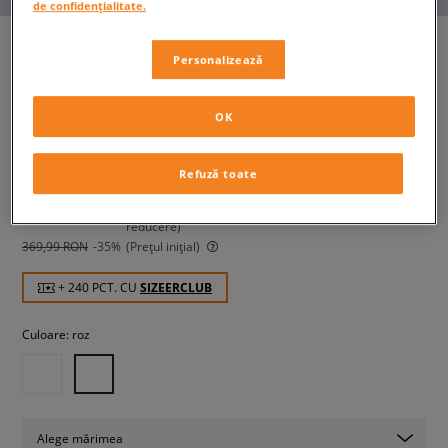
de confidențialitate.
Personalizează
CROCS BAE CLOG
femei, șlapi
OK
239,99 RON
Refuză toate
cu TVA
299,99 RON
-20%
(Cel mai mic preț din ultimele 30 de zile înainte de
reducere)
369,99 RON
-35%
(Prețul inițial)
+ 240 PCT. CU
SIZEERCLUB
Culoare:
roz
Alege mărimea