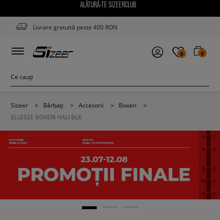
ALĂTURĂ-TE SIZEERCLUB
Livrare gratuită peste 400 RON
0
0
Sizeer
>
Bărbați
>
Accesorii
>
Boxeri
>
ELLESSE BOXERI HALI BLK