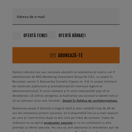
Adresa de e-mail
OFERTĂ FEMEI
OFERTĂ BĂRBAȚI
ABONEAZĂ-TE
Datele indicate mai sus, necesare abonării la newsletter-ul nostru, vor fi
administrate de MIG Marketing Investment Group Ro S.R.L. cu sediul în
București, sector 3, Bulevardul Corneliu Coposu nr. 6-8, în scopul trimiterii
de materiale publicitare și promoționale (în interesul legitim al
Administratorului). În orice moment și în orice mod posibil poți să te
dezabonezi, să soliciți ștergerea, actualizarea sau accesul la datele tale și
Detalii în Politica de confidențialitate.
să ne adresezi orice alte întrebări.
Reducerea poate fi folosită o singură dată și este valabilă timp de 48 de
ore din momentul primirii acesteia. Va fi disponibilă într-un e-mail separat
pe care ți-l vom trimite după ce faci click pe linkul de activare. Codul de
produselor speciale
reducere nu se aplică
și nu se cumulează cu alte
promoții și oferte speciale. Nu uita că, prin abonarea la newsletter, ești de