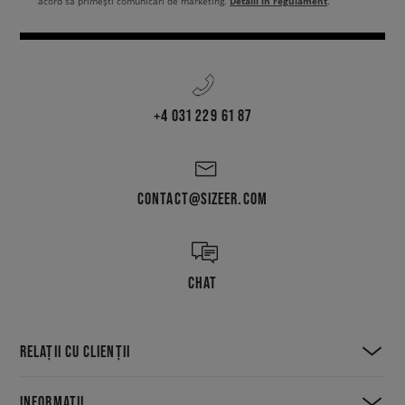
Detalii în regulament
acord să primești comunicări de marketing.
.
+4 031 229 61 87
CONTACT@SIZEER.COM
CHAT
RELAȚII CU CLIENȚII
INFORMAȚII