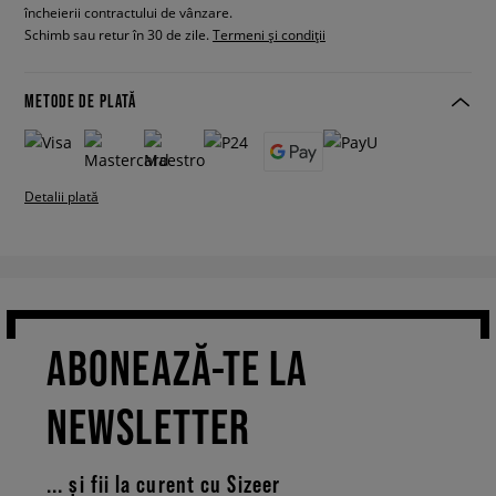
încheierii contractului de vânzare.
Schimb sau retur în 30 de zile.
Termeni și condiții
METODE DE PLATĂ
Detalii plată
ABONEAZĂ-TE LA
NEWSLETTER
... și fii la curent cu Sizeer