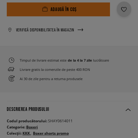
ADAUGĂ ÎN COȘ
VERIFICĂ DISPONIBILITATEA ÎN MAGAZIN
Timpul de livrare estimat este
de la 4 la 7 zile
lucrătoare
Livrare gratis la comenzile de peste 400 RON
Ai 30 de zile pentru a returna produsele
DESCRIEREA PRODUSULUI
Codul producătorului:
SHAY0614011
Categorie:
Boxeri
Colecții:
KKK
Boxer shorts promo