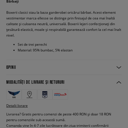
Bărbați
Boxerii clasici stau la baza garderobei oricărui bărbat. Acest element
vestimentar marca ellesse se distinge prin finisajul de cea mai înaltă
calitate și culoarea neutră, universală. Boxerii lejeri confecționați din
țesătură elastică, moale și respirabilă garantează confort la cel mai înalt
nivel.
Set de trei perechi
Material: 95% bumbac, 5% elastan
OPINII
MODALITĂȚI DE LIVRARE ȘI RETURURI
Detalii livrare
Livrarea? Gratis pentru comenzi de peste 400 RON și doar 18 RON
pentru comenziile sub această sumă.
Comanda vine în 4-7 zile lucrătoare din ziua trimiterii confirmării