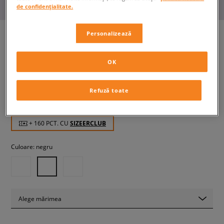
de confidențialitate.
Personalizează
ELLESSE BOXERI HALI BLK
OK
bărbați, boxeri
Refuză toate
159,99 RON
cu TVA
+ 160 PCT. CU
SIZEERCLUB
Culoare:
negru
Alege mărimea