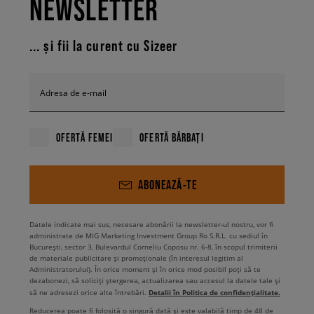
NEWSLETTER
... și fii la curent cu Sizeer
Adresa de e-mail
OFERTĂ FEMEI
OFERTĂ BĂRBAȚI
ABONEAZĂ-TE
Datele indicate mai sus, necesare abonării la newsletter-ul nostru, vor fi
administrate de MIG Marketing Investment Group Ro S.R.L. cu sediul în
București, sector 3, Bulevardul Corneliu Coposu nr. 6-8, în scopul trimiterii
de materiale publicitare și promoționale (în interesul legitim al
Administratorului). În orice moment și în orice mod posibil poți să te
dezabonezi, să soliciți ștergerea, actualizarea sau accesul la datele tale și
Detalii în Politica de confidențialitate.
să ne adresezi orice alte întrebări.
Reducerea poate fi folosită o singură dată și este valabilă timp de 48 de