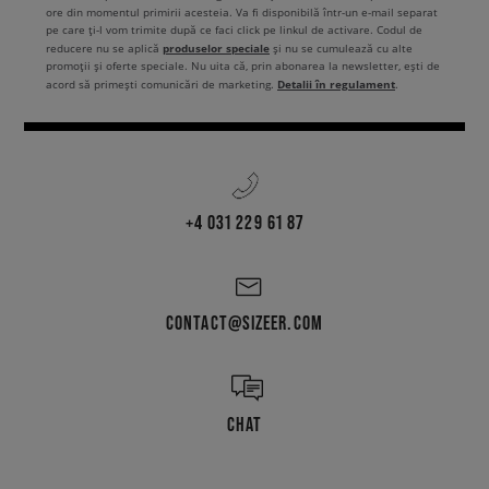
ore din momentul primirii acesteia. Va fi disponibilă într-un e-mail separat
pe care ți-l vom trimite după ce faci click pe linkul de activare. Codul de
produselor speciale
reducere nu se aplică
și nu se cumulează cu alte
promoții și oferte speciale. Nu uita că, prin abonarea la newsletter, ești de
Detalii în regulament
acord să primești comunicări de marketing.
.
+4 031 229 61 87
CONTACT@SIZEER.COM
CHAT