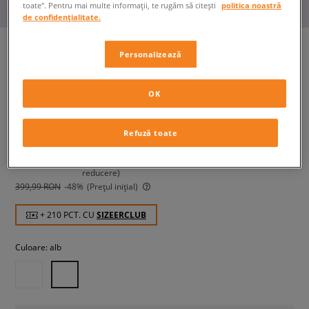
toate". Pentru mai multe informații, te rugăm să citești
politica noastră
de confidențialitate.
Personalizează
FILA MEMORY DECIMUS 8
OK
femei, sneakers
Refuză toate
209,99 RON
cu TVA
219,99 RON
-5%
(Cel mai mic preț din ultimele 30 de zile înainte de
reducere)
399,99 RON
-48%
(Prețul inițial)
+ 210 PCT. CU
SIZEERCLUB
Culoare:
alb