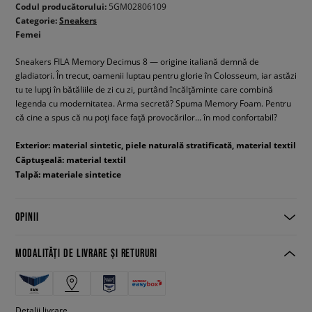
Codul producătorului:
5GM02806109
Categorie:
Sneakers
Femei
Sneakers FILA Memory Decimus 8 — origine italiană demnă de
gladiatori. În trecut, oamenii luptau pentru glorie în Colosseum, iar astăzi
tu te lupți în bătăliile de zi cu zi, purtând încălțăminte care combină
legenda cu modernitatea. Arma secretă? Spuma Memory Foam. Pentru
că cine a spus că nu poți face față provocărilor... în mod confortabil?
Exterior: material sintetic, piele naturală stratificată, material textil
Căptușeală: material textil
Talpă: materiale sintetice
OPINII
MODALITĂȚI DE LIVRARE ȘI RETURURI
Detalii livrare