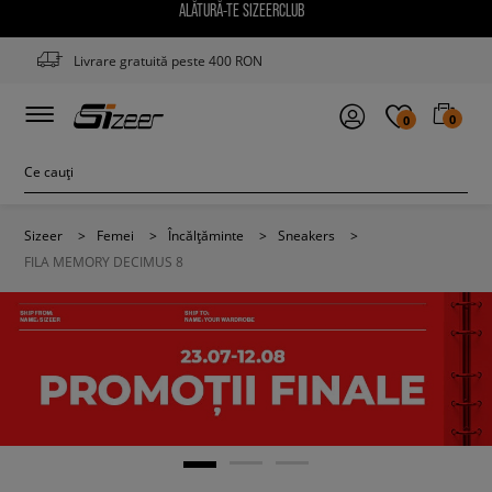
ALĂTURĂ-TE SIZEERCLUB
Livrare gratuită peste 400 RON
0
0
Sizeer
>
Femei
>
Încălțăminte
>
Sneakers
>
FILA MEMORY DECIMUS 8