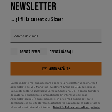
NEWSLETTER
... și fii la curent cu Sizeer
Adresa de e-mail
OFERTĂ FEMEI
OFERTĂ BĂRBAȚI
ABONEAZĂ-TE
Datele indicate mai sus, necesare abonării la newsletter-ul nostru, vor fi
administrate de MIG Marketing Investment Group Ro S.R.L. cu sediul în
București, sector 3, Bulevardul Corneliu Coposu nr. 6-8, în scopul trimiterii
de materiale publicitare și promoționale (în interesul legitim al
Administratorului). În orice moment și în orice mod posibil poți să te
dezabonezi, să soliciți ștergerea, actualizarea sau accesul la datele tale și
Detalii în Politica de confidențialitate.
să ne adresezi orice alte întrebări.