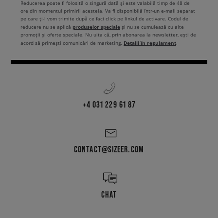
Reducerea poate fi folosită o singură dată și este valabilă timp de 48 de
ore din momentul primirii acesteia. Va fi disponibilă într-un e-mail separat
pe care ți-l vom trimite după ce faci click pe linkul de activare. Codul de
produselor speciale
reducere nu se aplică
și nu se cumulează cu alte
promoții și oferte speciale. Nu uita că, prin abonarea la newsletter, ești de
Detalii în regulament
acord să primești comunicări de marketing.
.
+4 031 229 61 87
CONTACT@SIZEER.COM
CHAT