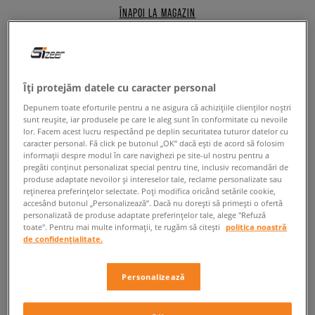
ÎNAPOI LA MAGAZIN
Îți protejăm datele cu caracter personal
De la poveștile marine pe rafturile
din lumea întreagă
Depunem toate eforturile pentru a ne asigura că achizițiile clienților noștri
sunt reușite, iar produsele pe care le aleg sunt în conformitate cu nevoile
lor. Facem acest lucru respectând pe deplin securitatea tuturor datelor cu
caracter personal. Fă click pe butonul „OK” dacă ești de acord să folosim
Un clasic în sezonul de iarnă potrivit pentru adevărații sneakerheads!
informații despre modul în care navighezi pe site-ul nostru pentru a
Helly Hansen
este unul dintre cei mai cunoscuți producători de articole
pregăti conținut personalizat special pentru tine, inclusiv recomandări de
vestimentare concepute pentru anotimpul friguros. Brandul face față
produse adaptate nevoilor și intereselor tale, reclame personalizate sau
competiției dure și încălțămintei clasice de iarnă, fără să renunțe să
reținerea preferințelor selectate. Poți modifica oricând setările cookie,
lupta pentru locul său pe podium. Totul a început în Norvegia, unde cu
accesând butonul „Personalizează”. Dacă nu dorești să primești o ofertă
toții știm ce fel de condiții domină. Vântul rece, valurile agresive și frigul
personalizată de produse adaptate preferințelor tale, alege "Refuză
toate". Pentru mai multe informații, te rugăm să citești
politica noastră
omniprezent dau bătăi de cap tuturor. Tocmai într-o astfel de zi cu
de confidențialitate.
vreme nefavorabilă, în anul 1877, căpitanul Helly Juell Hansen împreună
cu soția sa Margarethe au decis să remedieze situația cauzată de
vremea rea. Te întrebi cum? Și ce i-a determinat pe soți să înființeze o
Personalizează
companie ale cărei produse încântă o lume întreagă? Iată, vântul, ploaia,
frigul, conditiile meteorologice nefavorabile, dar tipice pentru această
țară. Inițial s-au ocupat cu producerea de articole impermeabile, precum