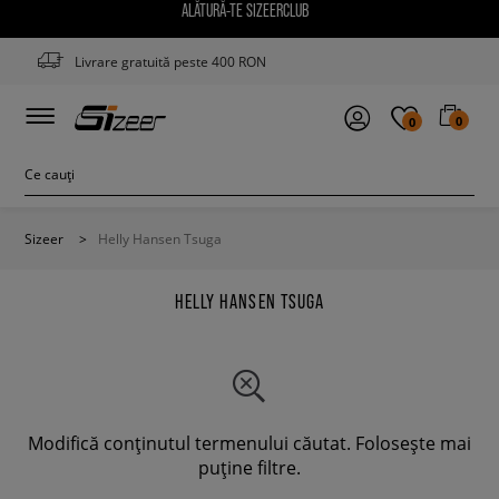
ALĂTURĂ-TE SIZEERCLUB
Livrare gratuită peste 400 RON
0
0
Sizeer
>
Helly Hansen Tsuga
HELLY HANSEN TSUGA
Modifică conținutul termenului căutat. Folosește mai
puține filtre.