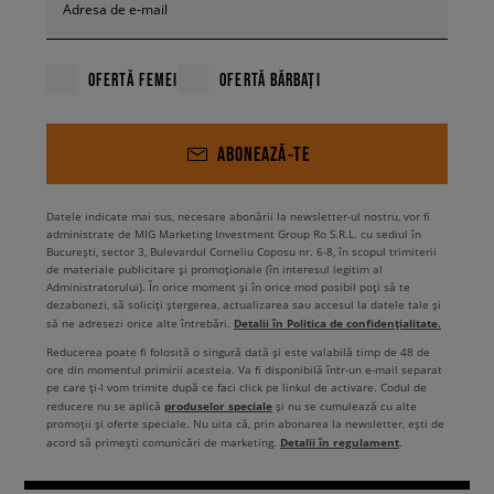
Adresa de e-mail
OFERTĂ FEMEI
OFERTĂ BĂRBAȚI
ABONEAZĂ-TE
Datele indicate mai sus, necesare abonării la newsletter-ul nostru, vor fi
administrate de MIG Marketing Investment Group Ro S.R.L. cu sediul în
București, sector 3, Bulevardul Corneliu Coposu nr. 6-8, în scopul trimiterii
de materiale publicitare și promoționale (în interesul legitim al
Administratorului). În orice moment și în orice mod posibil poți să te
dezabonezi, să soliciți ștergerea, actualizarea sau accesul la datele tale și
Detalii în Politica de confidențialitate.
să ne adresezi orice alte întrebări.
Reducerea poate fi folosită o singură dată și este valabilă timp de 48 de
ore din momentul primirii acesteia. Va fi disponibilă într-un e-mail separat
pe care ți-l vom trimite după ce faci click pe linkul de activare. Codul de
produselor speciale
reducere nu se aplică
și nu se cumulează cu alte
promoții și oferte speciale. Nu uita că, prin abonarea la newsletter, ești de
Detalii în regulament
acord să primești comunicări de marketing.
.