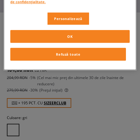
de confidențialitate.
Personalizează
JORDAN BLUZĂ HANORAC JDB
OK
MJ MVP HBR JM FLC PO BOY
copii, bluze
Refuză toate
194,99 RON
cu TVA
204,99 RON
-5%
(Cel mai mic preț din ultimele 30 de zile înainte de
reducere)
279,99 RON
-30%
(Prețul inițial)
+ 195 PCT. CU
SIZEERCLUB
Culoare:
gri