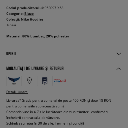
Codul producătorului:
95F097-X58
Categorie:
Bluze
Colecții:
Nike Hoodies
Tineri
Material: 80% bumbac, 20% poliester
OPINII
MODALITĂȚI DE LIVRARE ȘI RETURURI
Detalii livrare
Livrarea? Gratis pentru comenzi de peste 400 RON și doar 18 RON
pentru comenziile sub această sumă.
Comanda vine în 4-7 zile lucrătoare din ziua trimiterii confirmării
încheierii contractului de vânzare.
Schimb sau retur în 30 de zile.
Termeni și condiții