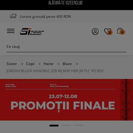
ALĂTURĂ-TE SIZEERCLUB
Livrare gratuită peste 400 RON
0
0
Sizeer
>
Copii
>
Haine
>
Bluze
>
JORDAN BLUZĂ HANORAC JDB MJ MVP HBR JM FLC PO BOY