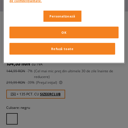
de confidențialitate.
Personalizează
OK
JORDAN BLUZĂ JDN MJ BRKLN
FLC CREW BOY
copii, bluze
Refuză toate
134,99 RON
cu TVA
144,99 RON
-7%
(Cel mai mic preț din ultimele 30 de zile înainte de
reducere)
219,99 RON
-39%
(Prețul inițial)
+ 135 PCT. CU
SIZEERCLUB
Culoare:
negru