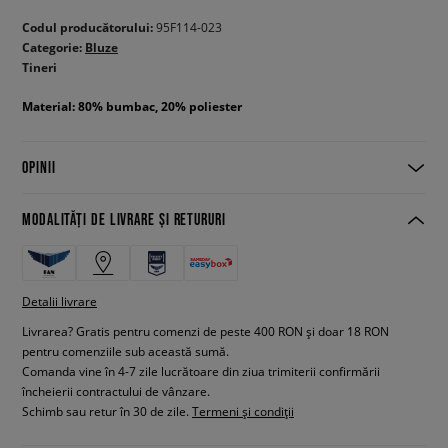
Codul producătorului:
95F114-023
Categorie:
Bluze
Tineri
Material: 80% bumbac, 20% poliester
OPINII
MODALITĂȚI DE LIVRARE ȘI RETURURI
Detalii livrare
Livrarea? Gratis pentru comenzi de peste 400 RON și doar 18 RON
pentru comenziile sub această sumă.
Comanda vine în 4-7 zile lucrătoare din ziua trimiterii confirmării
încheierii contractului de vânzare.
Schimb sau retur în 30 de zile.
Termeni și condiții