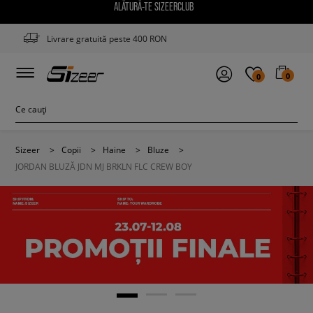
ALĂTURĂ-TE SIZEERCLUB
Livrare gratuită peste 400 RON
0
0
Sizeer
>
Copii
>
Haine
>
Bluze
>
JORDAN BLUZĂ JDN MJ BRKLN FLC CREW BOY