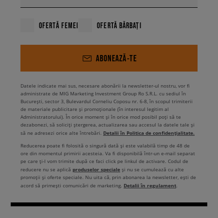
OFERTĂ FEMEI
OFERTĂ BĂRBAȚI
ABONEAZĂ-TE
Datele indicate mai sus, necesare abonării la newsletter-ul nostru, vor fi
administrate de MIG Marketing Investment Group Ro S.R.L. cu sediul în
București, sector 3, Bulevardul Corneliu Coposu nr. 6-8, în scopul trimiterii
de materiale publicitare și promoționale (în interesul legitim al
Administratorului). În orice moment și în orice mod posibil poți să te
dezabonezi, să soliciți ștergerea, actualizarea sau accesul la datele tale și
Detalii în Politica de confidențialitate.
să ne adresezi orice alte întrebări.
Reducerea poate fi folosită o singură dată și este valabilă timp de 48 de
ore din momentul primirii acesteia. Va fi disponibilă într-un e-mail separat
pe care ți-l vom trimite după ce faci click pe linkul de activare. Codul de
produselor speciale
reducere nu se aplică
și nu se cumulează cu alte
promoții și oferte speciale. Nu uita că, prin abonarea la newsletter, ești de
Detalii în regulament
acord să primești comunicări de marketing.
.