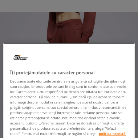
Îți protejăm datele cu caracter personal
Depunem toate eforturile pentru a ne asigura că achizițiile clienților noștri
sunt reușite, iar produsele pe care le aleg sunt în conformitate cu nevoile
lor. Facem acest lucru respectând pe deplin securitatea tuturor datelor cu
caracter personal. Fă click pe butonul „OK” dacă ești de acord să folosim
informații despre modul în care navighezi pe site-ul nostru pentru a
pregăti conținut personalizat special pentru tine, inclusiv recomandări de
produse adaptate nevoilor și intereselor tale, reclame personalizate sau
reținerea preferințelor selectate. Poți modifica oricând setările cookie,
accesând butonul „Personalizează”. Dacă nu dorești să primești o ofertă
personalizată de produse adaptate preferințelor tale, alege "Refuză
toate". Pentru mai multe informații, te rugăm să citești
politica noastră