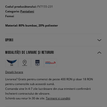
Codul producătorului:
FV7155-231
Categorie:
Pantaloni
Femei
Material: 80% bumbac, 20% poliester
OPINII
MODALITĂȚI DE LIVRARE ȘI RETURURI
Detalii livrare
Livrarea? Gratis pentru comenzi de peste 400 RON și doar 18 RON
pentru comenziile sub această sumă.
Comanda vine în 4-7 zile lucrătoare din ziua trimiterii confirmării
încheierii contractului de vânzare.
Schimb sau retur în 30 de zile.
Termeni și condiții