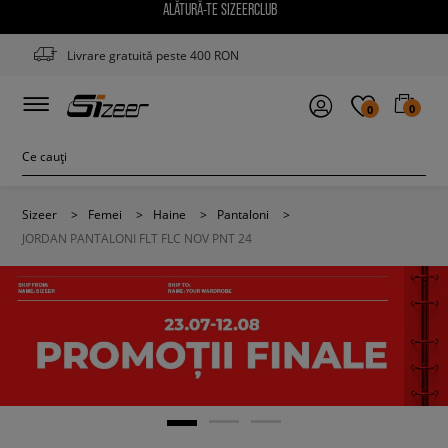
ALĂTURĂ-TE SIZEERCLUB
Livrare gratuită peste 400 RON
0
0
Sizeer
>
Femei
>
Haine
>
Pantaloni
>
JORDAN PANTALONI FLT FLC NOV PNT 24