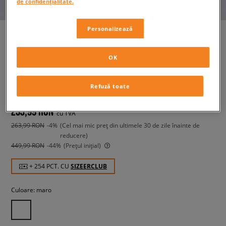
de confidențialitate.
Personalizează
OK
JORDAN PANTALONI FLT FLC
NOV PNT 24
femei, pantaloni
Refuză toate
253,99 RON
cu TVA
263,99 RON
-4%
(Cel mai mic preț din ultimele 30 de zile înainte de
reducere)
449,99 RON
-44%
(Prețul inițial)
+ 254 PCT. CU
SIZEERCLUB
Culoare:
maro