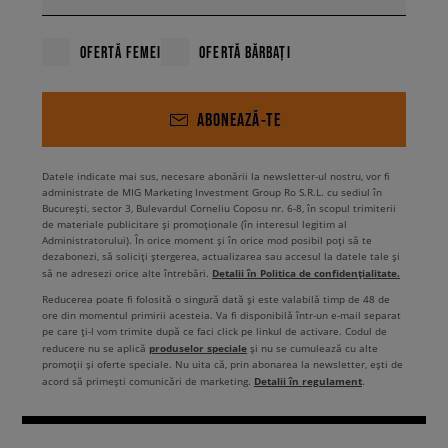
OFERTĂ FEMEI
OFERTĂ BĂRBAȚI
ABONEAZĂ-TE
Datele indicate mai sus, necesare abonării la newsletter-ul nostru, vor fi
administrate de MIG Marketing Investment Group Ro S.R.L. cu sediul în
București, sector 3, Bulevardul Corneliu Coposu nr. 6-8, în scopul trimiterii
de materiale publicitare și promoționale (în interesul legitim al
Administratorului). În orice moment și în orice mod posibil poți să te
dezabonezi, să soliciți ștergerea, actualizarea sau accesul la datele tale și
Detalii în Politica de confidențialitate.
să ne adresezi orice alte întrebări.
Reducerea poate fi folosită o singură dată și este valabilă timp de 48 de
ore din momentul primirii acesteia. Va fi disponibilă într-un e-mail separat
pe care ți-l vom trimite după ce faci click pe linkul de activare. Codul de
produselor speciale
reducere nu se aplică
și nu se cumulează cu alte
promoții și oferte speciale. Nu uita că, prin abonarea la newsletter, ești de
Detalii în regulament
acord să primești comunicări de marketing.
.