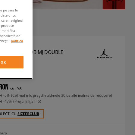
e pe care le
 datelor cu
n care navighezi
e produse
ți modifica
rsonalizată de
citești
politica
 PANTALONI JDB MJ DOUBLE
PANT BOY
OK
taloni
 RON
cu TVA
N
-5%
(Cel mai mic preț din ultimele 30 de zile înainte de reducere)
N
-47%
(Prețul inițial)
90 PCT. CU
SIZEERCLUB
maro