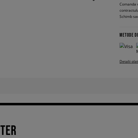
Comanda vin
contractul
Schimb sau
METODE D
Detalii pla
TTER