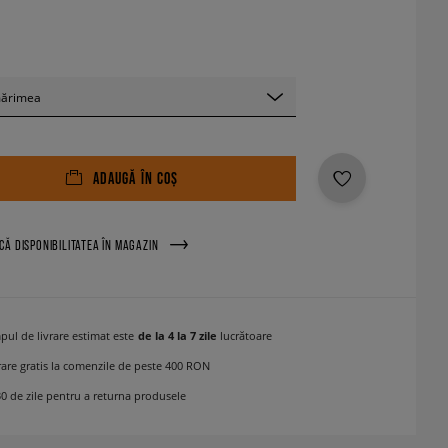
mărimea
ADAUGĂ ÎN COȘ
ICĂ DISPONIBILITATEA ÎN MAGAZIN
pul de livrare estimat este
de la 4 la 7 zile
lucrătoare
rare gratis la comenzile de peste 400 RON
30 de zile pentru a returna produsele