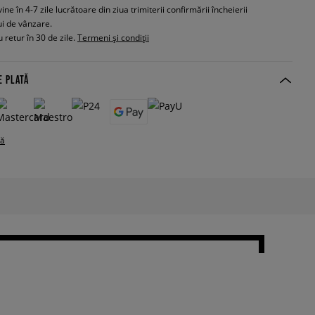
e în 4-7 zile lucrătoare din ziua trimiterii confirmării încheierii
ui de vânzare.
 retur în 30 de zile.
Termeni și condiții
E PLATĂ
tă