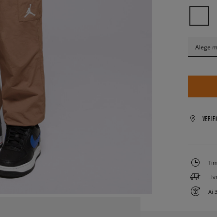
Alege 
VERIF
Tim
Liv
Ai 