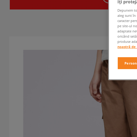
Îți prote
Depunem toate
aleg sunt în
caracter per
pe site-ul n
adaptate nev
oricând setă
produse adap
noastră de 
Person