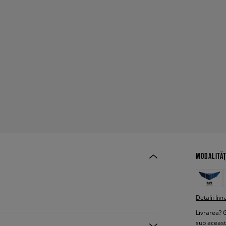
MODALITĂȚ
Detalii livr
Livrarea? 
sub aceas