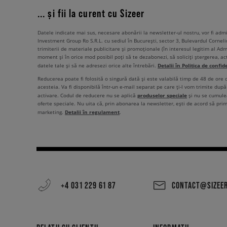
... și fii la curent cu Sizeer
Datele indicate mai sus, necesare abonării la newsletter-ul nostru, vor fi ad
Investment Group Ro S.R.L. cu sediul în București, sector 3, Bulevardul Corneli
trimiterii de materiale publicitare și promoționale (în interesul legitim al Admi
moment și în orice mod posibil poți să te dezabonezi, să soliciți ștergerea, ac
Detalii în Politica de confid
datele tale și să ne adresezi orice alte întrebări.
Reducerea poate fi folosită o singură dată și este valabilă timp de 48 de ore
acesteia. Va fi disponibilă într-un e-mail separat pe care ți-l vom trimite după 
produselor speciale
activare. Codul de reducere nu se aplică
și nu se cumulea
oferte speciale. Nu uita că, prin abonarea la newsletter, ești de acord să pri
Detalii în regulament
marketing.
.
+4 031 229 61 87
CONTACT@SIZEE