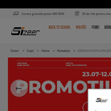
Livrare gratuită peste 400 RON
30 de zile pentru ret
BACK TO SCHOOL
NOUTĂȚI
FEMEI
BĂRB
BACK
NOUTĂȚI
FEMEI
BĂR
TO
SCHOOL
Sizeer
>
Copii
>
Haine
>
Pantaloni
>
JORDAN PANTALONI JD