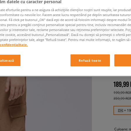
jăm datele cu caracter personal
 eforturile pentru a ne asigura că achizițiile clienților noștri sunt reușite, iar produsel
 conformitate cu nevoile lor. Facem acest lucru respectând pe deplin securitatea tuturor
sonal. Fă click pe butonul „OK” dacă ești de acord să folosim informații despre modul î
ostru pentru a pregăti conținut personalizat special pentru tine, inclusiv recomandări d
oilor și intereselor tale, reclame personalizate sau reținerea preferințelor selectate. Po
rile cookie, accesând butonul „Personalizează”. Dacă nu dorești să primești o ofertă pe
tate preferințelor tale, alege "Refuză toate". Pentru mai multe informații, te rugăm să 
confidențialitate.
JORDAN
CARGO 
alizează
Refuză toate
copii, pan
189,99
199,99 RO
359,99 RO
+ 1
Culoare: