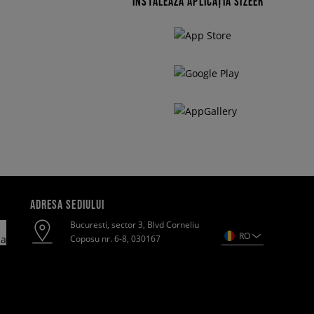
INSTALEAZĂ APLICAȚIA SIZEER
ADRESA SEDIULUI
Bucuresti, sector 3, Blvd Corneliu
RO
Coposu nr. 6-8, 030167