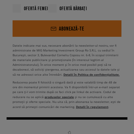
OFERTĂ FEMEI
OFERTĂ BĂRBAȚI
ABONEAZĂ-TE
Datele indicate mai sus, necesare abonării la newsletter-ul nostru, vor fi
administrate de MIG Marketing Investment Group Ro S.R.L. cu sediul în
București, sector 3, Bulevardul Corneliu Coposu nr. 6-8, în scopul trimiterii
de materiale publicitare și promoționale (în interesul legitim al
Administratorului). În orice moment și în orice mod posibil poți să te
dezabonezi, să soliciți ștergerea, actualizarea sau accesul la datele tale și
Detalii în Politica de confidențialitate.
să ne adresezi orice alte întrebări.
Reducerea poate fi folosită o singură dată și este valabilă timp de 48 de
ore din momentul primirii acesteia. Va fi disponibilă într-un e-mail separat
pe care ți-l vom trimite după ce faci click pe linkul de activare. Codul de
produselor speciale
reducere nu se aplică
și nu se cumulează cu alte
promoții și oferte speciale. Nu uita că, prin abonarea la newsletter, ești de
Detalii în regulament
acord să primești comunicări de marketing.
.