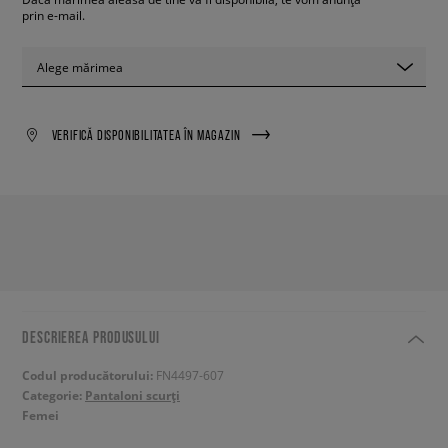
prin e-mail.
Alege mărimea
VERIFICĂ DISPONIBILITATEA ÎN MAGAZIN
DESCRIEREA PRODUSULUI
Codul producătorului:
FN4497-607
Categorie:
Pantaloni scurți
Femei