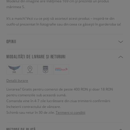
Modelul din imagine are înălțimea 169 cm și prezintă un produs
mărimea S.
It’s a match! Vezi cu ce poți să asortezi acest produs – inspiră-te din
outfit-ul prezentat în fotografie sau din ceea ce găsești în garderoba ta!
OPINII
MODALITĂȚI DE LIVRARE ȘI RETURURI
Detalii livrare
Livrarea? Gratis pentru comenzi de peste 400 RON și doar 18 RON
pentru comenziile sub această sumă.
Comanda vine în 4-7 zile lucrătoare din ziua trimiterii confirmării
încheierii contractului de vânzare.
Schimb sau retur în 30 de zile.
Termeni și condiții
METODE DE PLATĂ