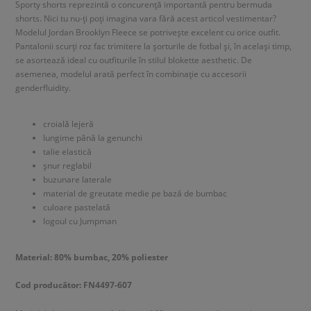
Sporty shorts reprezintă o concurență importantă pentru bermuda
shorts. Nici tu nu-ți poți imagina vara fără acest articol vestimentar?
Modelul Jordan Brooklyn Fleece se potrivește excelent cu orice outfit.
Pantalonii scurți roz fac trimitere la șorturile de fotbal și, în același timp,
se asortează ideal cu outfiturile în stilul blokette aesthetic. De
asemenea, modelul arată perfect în combinație cu accesorii
genderfluidity.
croială lejeră
lungime până la genunchi
talie elastică
șnur reglabil
buzunare laterale
material de greutate medie pe bază de bumbac
culoare pastelată
logoul cu Jumpman
Material: 80% bumbac, 20% poliester
Cod producător: FN4497-607