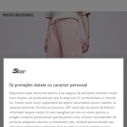
PRODUS INDISPONIBIL
Îți protejăm datele cu caracter personal
Depunem toate eforturile pentru a ne asigura că achizițiile clienților noștri
sunt reușite, iar produsele pe care le aleg sunt în conformitate cu nevoile
lor. Facem acest lucru respectând pe deplin securitatea tuturor datelor cu
caracter personal. Fă click pe butonul „OK” dacă ești de acord să folosim
informații despre modul în care navighezi pe site-ul nostru pentru a
pregăti conținut personalizat special pentru tine, inclusiv recomandări de
produse adaptate nevoilor și intereselor tale, reclame personalizate sau
reținerea preferințelor selectate. Poți modifica oricând setările cookie,