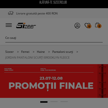
ALĂTURĂ-TE SIZEERCLUB
Livrare gratuită peste 400 RON
0
0
Sizeer
>
Femei
>
Haine
>
Pantaloni scurți
>
JORDAN PANTALONI SCURȚI BROOKLYN FLEECE