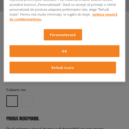
accesând butonul „Personalizează”. Dacă nu dorești să primești o ofertă
personalizată de produse adaptate preferințelor tale, alege "Refuză
toate". Pentru mai multe informații, te rugăm să citești
politica noastră
de confidențialitate.
JORDAN PANTALONI SCURȚI
Personalizează
BROOKLYN FLEECE
femei, pantaloni scurți
OK
199,99 RON
cu TVA
Refuză toate
+ 200 PCT. CU
SIZEERCLUB
Culoare:
roz
PRODUS INDISPONIBIL
Dacă mărimea aleasă de tine va fi disponibilă, te vom anunța