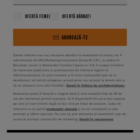
OFERTĂ FEMEI
OFERTĂ BĂRBAȚI
ABONEAZĂ-TE
Datele indicate mai sus, necesare abonării la newsletter-ul nostru, vor fi
administrate de MIG Marketing Investment Group Ro S.R.L. cu sediul în
București, sector 3, Bulevardul Corneliu Coposu nr. 6-8, în scopul trimiterii
de materiale publicitare și promoționale (în interesul legitim al
Administratorului). În orice moment și în orice mod posibil poți să te
dezabonezi, să soliciți ștergerea, actualizarea sau accesul la datele tale și
Detalii în Politica de confidențialitate.
să ne adresezi orice alte întrebări.
Reducerea poate fi folosită o singură dată și este valabilă timp de 48 de
ore din momentul primirii acesteia. Va fi disponibilă într-un e-mail separat
pe care ți-l vom trimite după ce faci click pe linkul de activare. Codul de
produselor speciale
reducere nu se aplică
și nu se cumulează cu alte
promoții și oferte speciale. Nu uita că, prin abonarea la newsletter, ești de
Detalii în regulament
acord să primești comunicări de marketing.
.