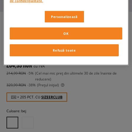
de confidențialitate.
Personalizează
OK
JORDAN PANTALONI W J BRK
FLC OH PANT
femei, pantaloni
Refuză toate
204,99 RON
cu TVA
214,99 RON
-5%
(Cel mai mic preț din ultimele 30 de zile înainte de
reducere)
329,99 RON
-38%
(Prețul inițial)
+ 205 PCT. CU
SIZEERCLUB
Culoare:
bej