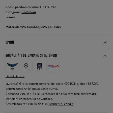
Codul producătorului:
IH2394-292
Categorie:
Pantaloni
Femei
Material: 80% bumbac, 20% poliester
OPINII
MODALITĂȚI DE LIVRARE ȘI RETURURI
Detalii livrare
Livrarea? Gratis pentru comenzi de peste 400 RON și doar 18 RON
pentru comenziile sub această sumă.
Comanda vine în 4-7 zile lucrătoare din ziua trimiterii confirmării
încheierii contractului de vânzare.
Schimb sau retur în 30 de zile.
Termeni și condiții