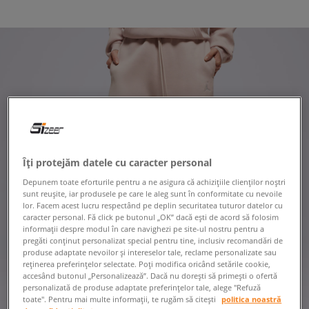
Îți protejăm datele cu caracter personal
Depunem toate eforturile pentru a ne asigura că achizițiile clienților noștri
sunt reușite, iar produsele pe care le aleg sunt în conformitate cu nevoile
lor. Facem acest lucru respectând pe deplin securitatea tuturor datelor cu
caracter personal. Fă click pe butonul „OK” dacă ești de acord să folosim
informații despre modul în care navighezi pe site-ul nostru pentru a
pregăti conținut personalizat special pentru tine, inclusiv recomandări de
produse adaptate nevoilor și intereselor tale, reclame personalizate sau
reținerea preferințelor selectate. Poți modifica oricând setările cookie,
accesând butonul „Personalizează”. Dacă nu dorești să primești o ofertă
personalizată de produse adaptate preferințelor tale, alege "Refuză
toate". Pentru mai multe informații, te rugăm să citești
politica noastră