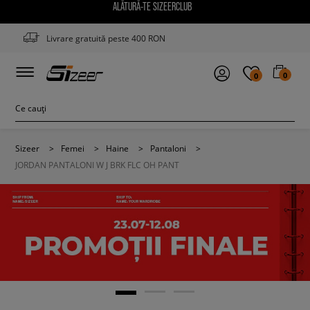
ALĂTURĂ-TE SIZEERCLUB
Livrare gratuită peste 400 RON
0
0
Sizeer
>
Femei
>
Haine
>
Pantaloni
>
JORDAN PANTALONI W J BRK FLC OH PANT