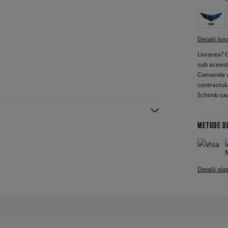
Detalii livr
Livrarea? 
sub aceas
Comanda vin
contractul
Schimb sau
METODE D
Detalii pla