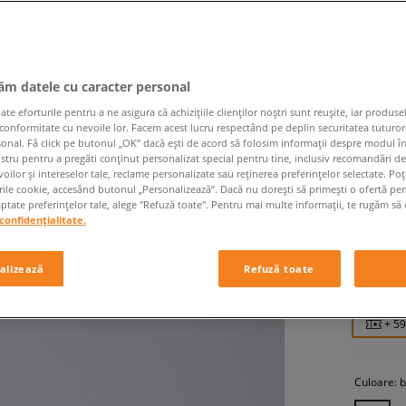
jăm datele cu caracter personal
 eforturile pentru a ne asigura că achizițiile clienților noștri sunt reușite, iar produsel
 conformitate cu nevoile lor. Facem acest lucru respectând pe deplin securitatea tuturor
sonal. Fă click pe butonul „OK” dacă ești de acord să folosim informații despre modul î
JORDAN
ostru pentru a pregăti conținut personalizat special pentru tine, inclusiv recomandări d
oilor și intereselor tale, reclame personalizate sau reținerea preferințelor selectate. Po
bărbați, s
rile cookie, accesând butonul „Personalizează”. Dacă nu dorești să primești o ofertă pe
tate preferințelor tale, alege "Refuză toate". Pentru mai multe informații, te rugăm să 
confidențialitate.
589,99
599,99 RO
alizează
Refuză toate
799,99 RO
+ 5
Culoare:
b