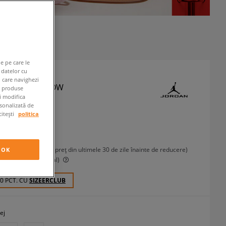
e pe care le
 datelor cu
n care navighezi
 SIXTY PLUS LOW
e produse
ți modifica
neakers
rsonalizată de
citești
politica
 RON
cu TVA
N
-2%
(Cel mai mic preț din ultimele 30 de zile înainte de reducere)
OK
N
-26%
(Prețul inițial)
90 PCT. CU
SIZEERCLUB
ej