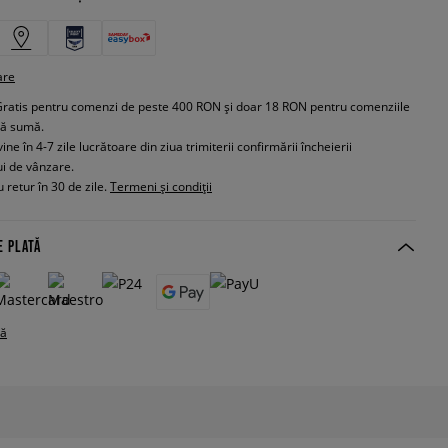
are
Gratis pentru comenzi de peste 400 RON și doar 18 RON pentru comenziile
tă sumă.
e în 4-7 zile lucrătoare din ziua trimiterii confirmării încheierii
ui de vânzare.
 retur în 30 de zile.
Termeni și condiții
E PLATĂ
tă