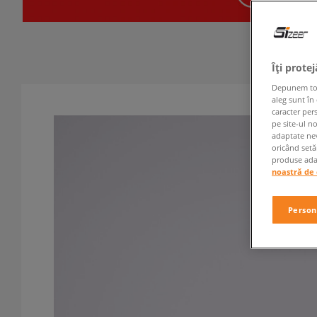
Îți prote
Depunem toate
aleg sunt în
caracter per
pe site-ul n
adaptate nev
oricând setă
produse adap
noastră de 
Person