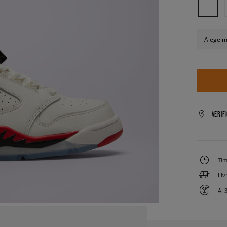
Alege 
VERIF
Tim
Liv
Ai 