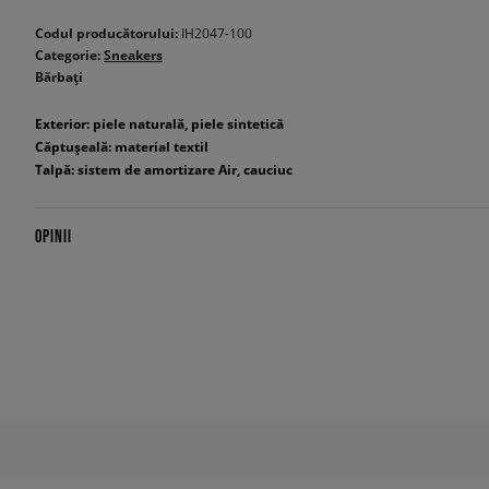
Codul producătorului:
IH2047-100
Categorie:
Sneakers
Bărbați
Exterior: piele naturală, piele sintetică
Căptușeală: material textil
Talpă: sistem de amortizare Air, cauciuc
OPINII