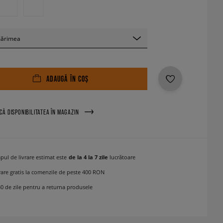
mărimea
ADAUGĂ ÎN COȘ
ICĂ DISPONIBILITATEA ÎN MAGAZIN
pul de livrare estimat este
de la 4 la 7 zile
lucrătoare
rare gratis la comenzile de peste 400 RON
30 de zile pentru a returna produsele