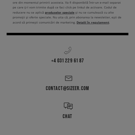
ore din momentul primirii acesteia. Va fi disponibilă într-un e-mail separat
pe care ți-l vom trimite după ce faci click pe linkul de activare. Codul de
produselor speciale
reducere nu se aplică
și nu se cumulează cu alte
promoții și oferte speciale. Nu uita că, prin abonarea la newsletter, ești de
Detalii în regulament
acord să primești comunicări de marketing.
.
+4 031 229 61 87
CONTACT@SIZEER.COM
CHAT