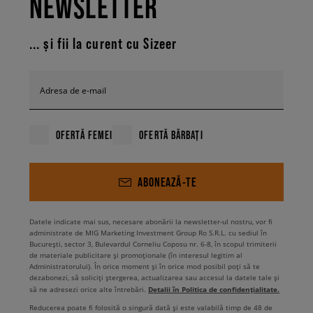
NEWSLETTER
... și fii la curent cu Sizeer
Adresa de e-mail
OFERTĂ FEMEI
OFERTĂ BĂRBAȚI
ABONEAZĂ-TE
Datele indicate mai sus, necesare abonării la newsletter-ul nostru, vor fi
administrate de MIG Marketing Investment Group Ro S.R.L. cu sediul în
București, sector 3, Bulevardul Corneliu Coposu nr. 6-8, în scopul trimiterii
de materiale publicitare și promoționale (în interesul legitim al
Administratorului). În orice moment și în orice mod posibil poți să te
dezabonezi, să soliciți ștergerea, actualizarea sau accesul la datele tale și
Detalii în Politica de confidențialitate.
să ne adresezi orice alte întrebări.
Reducerea poate fi folosită o singură dată și este valabilă timp de 48 de