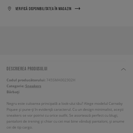
VERIFICĂ DISPONIBILITATEA ÎN MAGAZIN
DESCRIEREA PRODUSULUI
Codul producătorului:
745SMA002302H
Categorie:
Sneakers
Bărbați
Negru este culoarea principală a look-ului tău? Alege modelul Carnaby
Piquee și pune-ți în evidență caracterul. Cu un design minimalist, acești
sneakers se vor potrivi cu orice outfit. Se asortează perfect cu blugi,
pantaloni de trening și chiar cu cei mai bine vânduți pantaloni, și anume
cei de tip cargo.