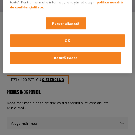
toate". Pentru mai multe informații, te rugăm să citești
politica noastră
de confidențialitate.
Personalizează
LACOSTE CARNABY PIQUEE
123 1 SMA
OK
bărbați, sneakers
Refuză toate
399,99 RON
cu TVA
+ 400 PCT. CU
SIZEERCLUB
PRODUS INDISPONIBIL
Dacă mărimea aleasă de tine va fi disponibilă, te vom anunța
prin e-mail.
Alege mărimea