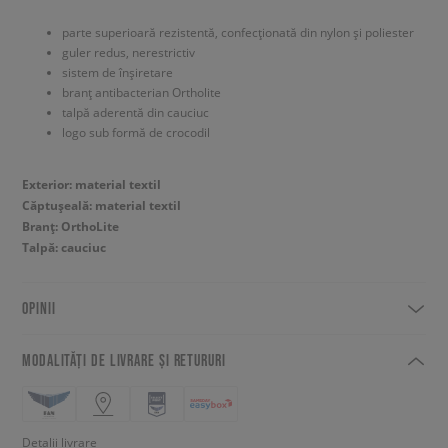
parte superioară rezistentă, confecționată din nylon și poliester
guler redus, nerestrictiv
sistem de înșiretare
branț antibacterian Ortholite
talpă aderentă din cauciuc
logo sub formă de crocodil
Exterior: material textil
Căptușeală: material textil
Branț: OrthoLite
Talpă: cauciuc
OPINII
MODALITĂȚI DE LIVRARE ȘI RETURURI
Detalii livrare