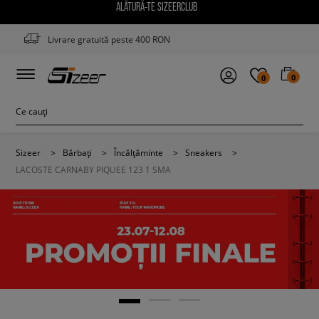
ALĂTURĂ-TE SIZEERCLUB
Livrare gratuită peste 400 RON
0
0
Sizeer
>
Bărbați
>
Încălțăminte
>
Sneakers
>
LACOSTE CARNABY PIQUEE 123 1 SMA