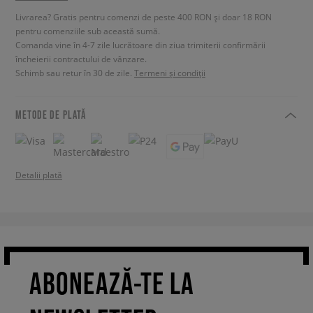
Livrarea? Gratis pentru comenzi de peste 400 RON și doar 18 RON
pentru comenziile sub această sumă.
Comanda vine în 4-7 zile lucrătoare din ziua trimiterii confirmării
încheierii contractului de vânzare.
Schimb sau retur în 30 de zile.
Termeni și condiții
METODE DE PLATĂ
Detalii plată
ABONEAZĂ-TE LA