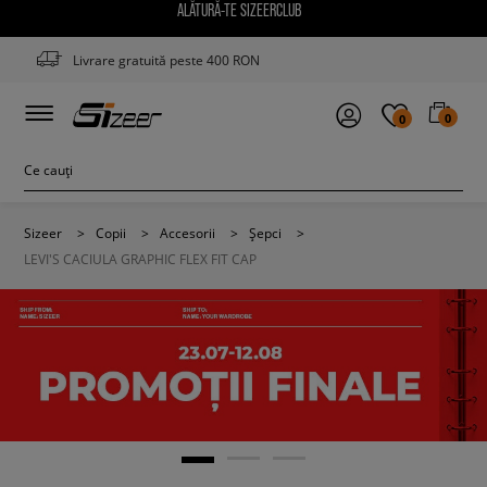
ALĂTURĂ-TE SIZEERCLUB
Livrare gratuită peste 400 RON
0
0
Sizeer
>
Copii
>
Accesorii
>
Șepci
>
LEVI'S CACIULA GRAPHIC FLEX FIT CAP