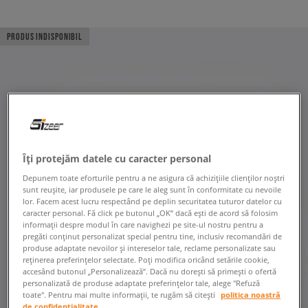
PRODUS INDISPONIBIL
Îți protejăm datele cu caracter personal
Depunem toate eforturile pentru a ne asigura că achizițiile clienților noștri
sunt reușite, iar produsele pe care le aleg sunt în conformitate cu nevoile
lor. Facem acest lucru respectând pe deplin securitatea tuturor datelor cu
caracter personal. Fă click pe butonul „OK” dacă ești de acord să folosim
informații despre modul în care navighezi pe site-ul nostru pentru a
pregăti conținut personalizat special pentru tine, inclusiv recomandări de
produse adaptate nevoilor și intereselor tale, reclame personalizate sau
reținerea preferințelor selectate. Poți modifica oricând setările cookie,
accesând butonul „Personalizează”. Dacă nu dorești să primești o ofertă
personalizată de produse adaptate preferințelor tale, alege "Refuză
toate". Pentru mai multe informații, te rugăm să citești
politica noastră
de confidențialitate.