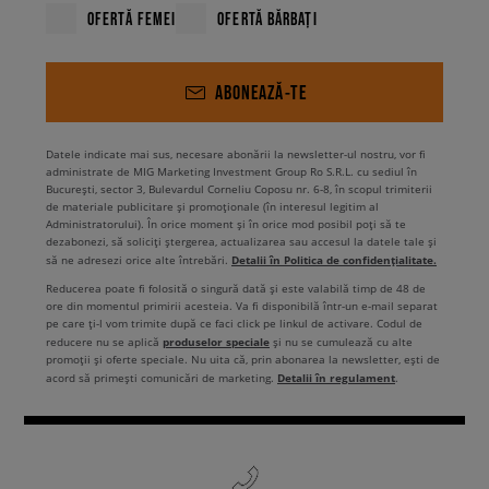
OFERTĂ FEMEI
OFERTĂ BĂRBAȚI
ABONEAZĂ-TE
Datele indicate mai sus, necesare abonării la newsletter-ul nostru, vor fi
administrate de MIG Marketing Investment Group Ro S.R.L. cu sediul în
București, sector 3, Bulevardul Corneliu Coposu nr. 6-8, în scopul trimiterii
de materiale publicitare și promoționale (în interesul legitim al
Administratorului). În orice moment și în orice mod posibil poți să te
dezabonezi, să soliciți ștergerea, actualizarea sau accesul la datele tale și
Detalii în Politica de confidențialitate.
să ne adresezi orice alte întrebări.
Reducerea poate fi folosită o singură dată și este valabilă timp de 48 de
ore din momentul primirii acesteia. Va fi disponibilă într-un e-mail separat
pe care ți-l vom trimite după ce faci click pe linkul de activare. Codul de
produselor speciale
reducere nu se aplică
și nu se cumulează cu alte
promoții și oferte speciale. Nu uita că, prin abonarea la newsletter, ești de
Detalii în regulament
acord să primești comunicări de marketing.
.