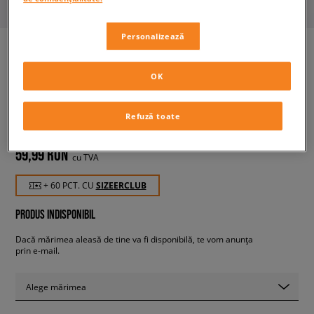
Personalizează
OK
LEVI'S CACIULA GRAPHIC FLEX
FIT CAP
unisex, șepci
Refuză toate
59,99 RON
cu TVA
+ 60 PCT. CU
SIZEERCLUB
PRODUS INDISPONIBIL
Dacă mărimea aleasă de tine va fi disponibilă, te vom anunța
prin e-mail.
Alege mărimea