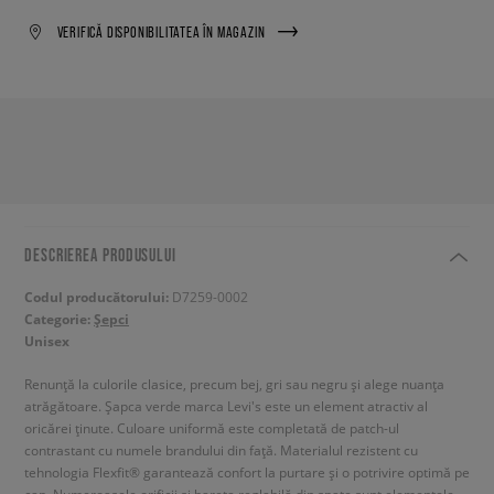
VERIFICĂ DISPONIBILITATEA ÎN MAGAZIN
DESCRIEREA PRODUSULUI
Codul producătorului:
D7259-0002
Categorie:
Șepci
Unisex
Renunță la culorile clasice, precum bej, gri sau negru și alege nuanța
atrăgătoare. Șapca verde marca Levi's este un element atractiv al
oricărei ținute. Culoare uniformă este completată de patch-ul
contrastant cu numele brandului din față. Materialul rezistent cu
tehnologia Flexfit® garantează confort la purtare și o potrivire optimă pe