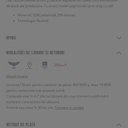
cap. Numeroasele orificii și bareta reglabilă din spate sunt elementele
de bază ale produsului. Cu acest model poți hoinări prin oraș cu stil!
Material: 92% poliamidă, 8% elastan
Tehnologie Flexfit®
OPINII
MODALITĂȚI DE LIVRARE ȘI RETURURI
Detalii livrare
Livrarea? Gratis pentru comenzi de peste 400 RON și doar 18 RON
pentru comenziile sub această sumă.
Comanda vine în 4-7 zile lucrătoare din ziua trimiterii confirmării
încheierii contractului de vânzare.
Schimb sau retur în 30 de zile.
Termeni și condiții
METODE DE PLATĂ