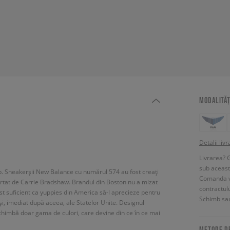
MODALITĂȚ
Detalii livr
Livrarea? 
sub aceas
p. Sneakerșii New Balance cu numărul 574 au fost creați
Comanda vin
purtat de Carrie Bradshaw. Brandul din Boston nu a mizat
contractul
ost suficient ca yuppies din America să-l aprecieze pentru
Schimb sau
i, imediat după aceea, ale Statelor Unite. Designul
himbă doar gama de culori, care devine din ce în ce mai
METODE D