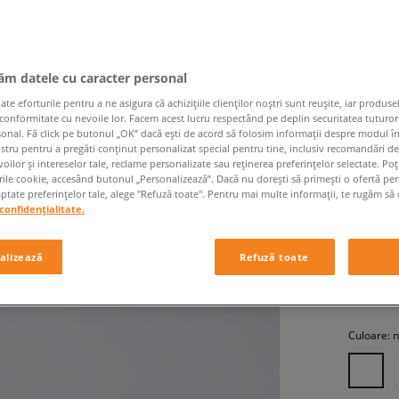
jăm datele cu caracter personal
 eforturile pentru a ne asigura că achizițiile clienților noștri sunt reușite, iar produsel
 conformitate cu nevoile lor. Facem acest lucru respectând pe deplin securitatea tuturor
sonal. Fă click pe butonul „OK” dacă ești de acord să folosim informații despre modul î
ostru pentru a pregăti conținut personalizat special pentru tine, inclusiv recomandări d
NEW BA
oilor și intereselor tale, reclame personalizate sau reținerea preferințelor selectate. Po
bărbați, s
rile cookie, accesând butonul „Personalizează”. Dacă nu dorești să primești o ofertă pe
tate preferințelor tale, alege "Refuză toate". Pentru mai multe informații, te rugăm să 
confidențialitate.
369,99
alizează
Refuză toate
+ 3
Culoare:
n