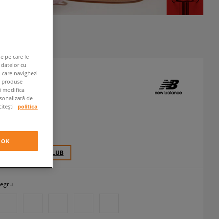
e pe care le
 datelor cu
n care navighezi
e produse
LANCE 574
ți modifica
neakers
rsonalizată de
citești
politica
 RON
cu TVA
OK
70 PCT. CU
SIZEERCLUB
egru