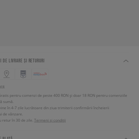
I DE LIVRARE ȘI RETURURI
are
Gratis pentru comenzi de peste 400 RON și doar 18 RON pentru comenziile
tă sumă.
e în 4-7 zile lucrătoare din ziua trimiterii confirmării încheierii
ui de vânzare.
 retur în 30 de zile.
Termeni și condiții
E PLATĂ