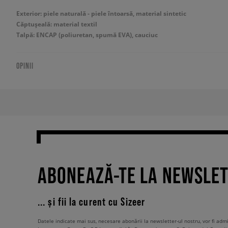
Exterior: piele naturală - piele întoarsă, material sintetic
Căptușeală: material textil
Talpă: ENCAP (poliuretan, spumă EVA), cauciuc
OPINII
ABONEAZĂ-TE LA NEWSLE
... și fii la curent cu Sizeer
Datele indicate mai sus, necesare abonării la newsletter-ul nostru, vor fi ad