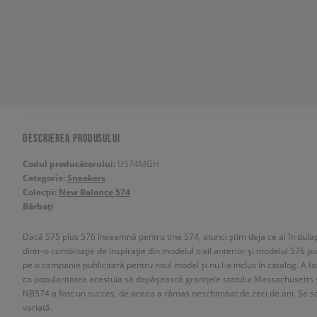
DESCRIEREA PRODUSULUI
Codul producătorului:
U574MGH
Categorie:
Sneakers
Colecții:
New Balance 574
Bărbați
Dacă 575 plus 576 înseamnă pentru tine 574, atunci știm deja ce ai în dula
dintr-o combinație de inspirație din modelul trail anterior și modelul 576 
pe o campanie publicitară pentru noul model și nu l-a inclus în catalog. A f
ca popularitatea acestuia să depășească granițele statului Massachusetts ș
NB574 a fost un succes, de aceea a rămas neschimbat de zeci de ani. Se sc
variată.