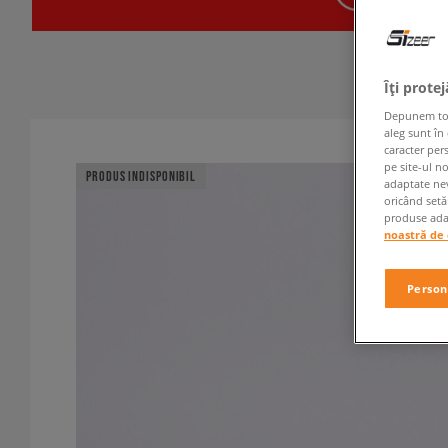
Îți prote
Depunem toate
aleg sunt în
caracter per
pe site-ul n
PRODUS INDISPONIBIL
adaptate nev
oricând setă
produse adap
noastră de 
Person