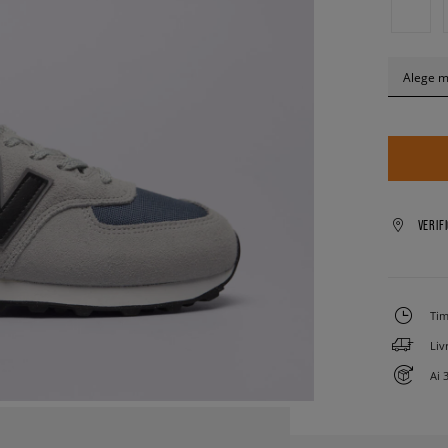
Alege 
VERIF
Tim
Liv
Ai 