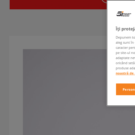
Îți prote
Depunem toate
aleg sunt în
caracter per
pe site-ul n
adaptate nev
oricând setă
produse adap
noastră de 
Person