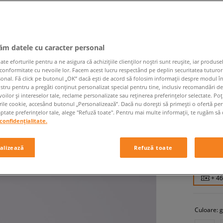
jăm datele cu caracter personal
 eforturile pentru a ne asigura că achizițiile clienților noștri sunt reușite, iar produsel
 conformitate cu nevoile lor. Facem acest lucru respectând pe deplin securitatea tuturor
sonal. Fă click pe butonul „OK” dacă ești de acord să folosim informații despre modul î
New Ba
ostru pentru a pregăti conținut personalizat special pentru tine, inclusiv recomandări d
oilor și intereselor tale, reclame personalizate sau reținerea preferințelor selectate. Po
bărbați, s
rile cookie, accesând butonul „Personalizează”. Dacă nu dorești să primești o ofertă pe
tate preferințelor tale, alege "Refuză toate". Pentru mai multe informații, te rugăm să 
confidențialitate.
459,99
469,99 RO
alizează
Refuză toate
589,99 RO
+ 4
Culoare:
g