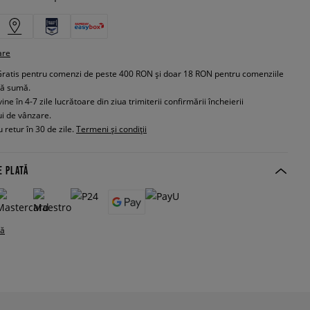
are
Gratis pentru comenzi de peste 400 RON și doar 18 RON pentru comenziile
tă sumă.
e în 4-7 zile lucrătoare din ziua trimiterii confirmării încheierii
ui de vânzare.
 retur în 30 de zile.
Termeni și condiții
E PLATĂ
tă