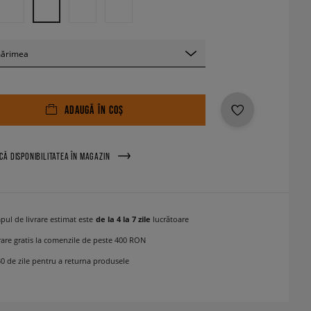
mărimea
ADAUGĂ ÎN COȘ
ICĂ DISPONIBILITATEA ÎN MAGAZIN
pul de livrare estimat este
de la 4 la 7 zile
lucrătoare
rare gratis la comenzile de peste 400 RON
30 de zile pentru a returna produsele