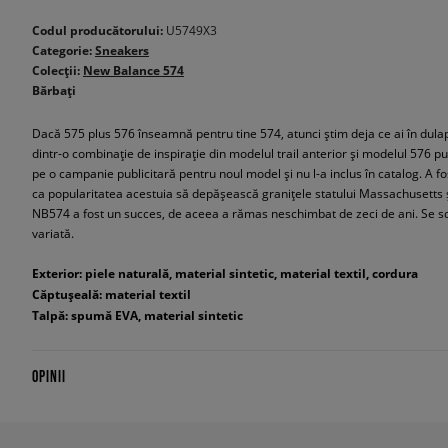
Codul producătorului:
U5749X3
Categorie:
Sneakers
Colecții:
New Balance 574
Bărbați
Dacă 575 plus 576 înseamnă pentru tine 574, atunci știm deja ce ai în dula
dintr-o combinație de inspirație din modelul trail anterior și modelul 576 
pe o campanie publicitară pentru noul model și nu l-a inclus în catalog. A f
ca popularitatea acestuia să depășească granițele statului Massachusetts ș
NB574 a fost un succes, de aceea a rămas neschimbat de zeci de ani. Se sc
variată.
Exterior: piele naturală, material sintetic, material textil, cordura
Căptușeală: material textil
Talpă: spumă EVA, material sintetic
OPINII