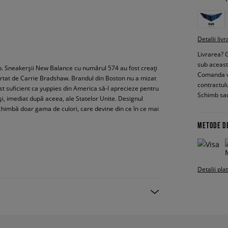
Detalii livr
Livrarea? 
sub aceas
p. Sneakerșii New Balance cu numărul 574 au fost creați
Comanda vin
purtat de Carrie Bradshaw. Brandul din Boston nu a mizat
contractul
ost suficient ca yuppies din America să-l aprecieze pentru
Schimb sau
i, imediat după aceea, ale Statelor Unite. Designul
himbă doar gama de culori, care devine din ce în ce mai
METODE D
Detalii pla