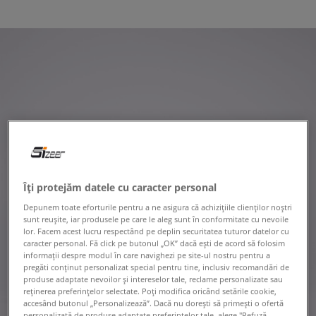
Îți protejăm datele cu caracter personal
Depunem toate eforturile pentru a ne asigura că achizițiile clienților noștri
sunt reușite, iar produsele pe care le aleg sunt în conformitate cu nevoile
lor. Facem acest lucru respectând pe deplin securitatea tuturor datelor cu
caracter personal. Fă click pe butonul „OK” dacă ești de acord să folosim
informații despre modul în care navighezi pe site-ul nostru pentru a
pregăti conținut personalizat special pentru tine, inclusiv recomandări de
produse adaptate nevoilor și intereselor tale, reclame personalizate sau
reținerea preferințelor selectate. Poți modifica oricând setările cookie,
accesând butonul „Personalizează”. Dacă nu dorești să primești o ofertă
personalizată de produse adaptate preferințelor tale, alege "Refuză