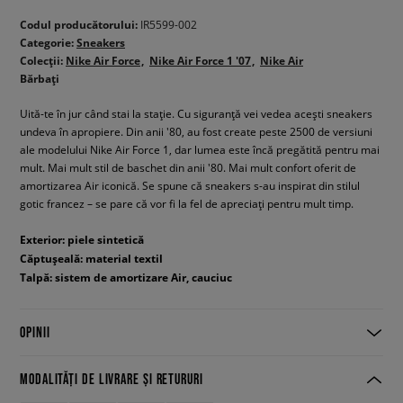
Codul producătorului:
IR5599-002
Categorie:
Sneakers
Colecții:
Nike Air Force
Nike Air Force 1 '07
Nike Air
Bărbați
Uită-te în jur când stai la stație. Cu siguranță vei vedea acești sneakers
undeva în apropiere. Din anii '80, au fost create peste 2500 de versiuni
ale modelului Nike Air Force 1, dar lumea este încă pregătită pentru mai
mult. Mai mult stil de baschet din anii '80. Mai mult confort oferit de
amortizarea Air iconică. Se spune că sneakers s-au inspirat din stilul
gotic francez – se pare că vor fi la fel de apreciați pentru mult timp.
Exterior: piele sintetică
Căptușeală: material textil
Talpă: sistem de amortizare Air, cauciuc
OPINII
MODALITĂȚI DE LIVRARE ȘI RETURURI