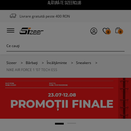
ALĂTURĂ-TE SIZEERCLUB
Livrare gratuită peste 400 RON
0
0
Sizeer
>
Bărbați
>
Încălțăminte
>
Sneakers
>
NIKE AIR FORCE 1 ’07 TECH ESS