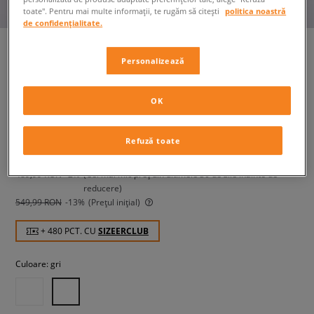
toate". Pentru mai multe informații, te rugăm să citești
politica noastră
de confidențialitate.
Personalizează
NIKE AIR FORCE 1 ’07 TECH
ESS
OK
bărbați, sneakers
Refuză toate
479,99 RON
cu TVA
489,99 RON
-2%
(Cel mai mic preț din ultimele 30 de zile înainte de
reducere)
549,99 RON
-13%
(Prețul inițial)
+ 480 PCT. CU
SIZEERCLUB
Culoare:
gri