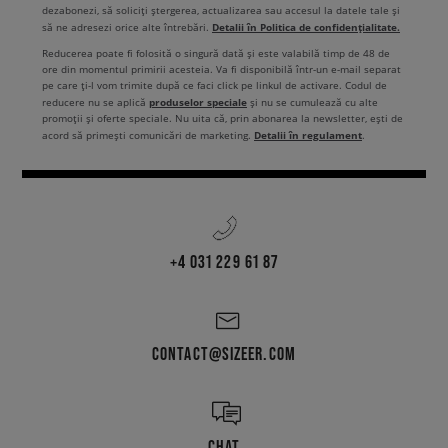
dezabonezi, să soliciți ștergerea, actualizarea sau accesul la datele tale și
Detalii în Politica de confidențialitate.
să ne adresezi orice alte întrebări.
Reducerea poate fi folosită o singură dată și este valabilă timp de 48 de
ore din momentul primirii acesteia. Va fi disponibilă într-un e-mail separat
pe care ți-l vom trimite după ce faci click pe linkul de activare. Codul de
produselor speciale
reducere nu se aplică
și nu se cumulează cu alte
promoții și oferte speciale. Nu uita că, prin abonarea la newsletter, ești de
Detalii în regulament
acord să primești comunicări de marketing.
.
+4 031 229 61 87
CONTACT@SIZEER.COM
CHAT