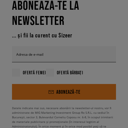
ABONEAZĂ-TE LA
NEWSLETTER
... și fii la curent cu Sizeer
Adresa de e-mail
OFERTĂ FEMEI
OFERTĂ BĂRBAȚI
ABONEAZĂ-TE
Datele indicate mai sus, necesare abonării la newsletter-ul nostru, vor fi
administrate de MIG Marketing Investment Group Ro S.R.L. cu sediul în
București, sector 3, Bulevardul Corneliu Coposu nr. 6-8, în scopul trimiterii
de materiale publicitare și promoționale (în interesul legitim al
Administratorului). În orice moment și în orice mod posibil poți să te