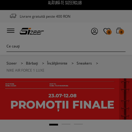
ALĂTURĂ-TE SIZEERCLUB
Livrare gratuită peste 400 RON
0
0
Sizeer
>
Bărbați
>
Încălțăminte
>
Sneakers
>
NIKE AIR FORCE 1 LUXE