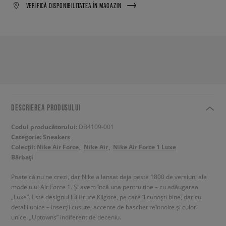
VERIFICĂ DISPONIBILITATEA ÎN MAGAZIN
DESCRIEREA PRODUSULUI
Codul producătorului:
DB4109-001
Categorie:
Sneakers
Colecții:
Nike Air Force
Nike Air
Nike Air Force 1 Luxe
Bărbați
Poate că nu ne crezi, dar Nike a lansat deja peste 1800 de versiuni ale
modelului Air Force 1. Și avem încă una pentru tine – cu adăugarea
„Luxe”. Este designul lui Bruce Kilgore, pe care îl cunoști bine, dar cu
detalii unice – inserții cusute, accente de baschet reînnoite și culori
unice. „Uptowns” indiferent de deceniu.