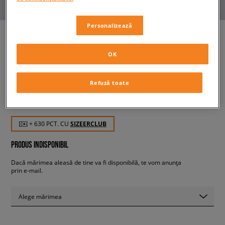
Personalizează
OK
NIKE AIR FORCE 1 LUXE
bărbați, sneakers
Refuză toate
629,99 RON
cu TVA
+ 630 PCT. CU
SIZEERCLUB
PRODUS INDISPONIBIL
Dacă mărimea aleasă de tine va fi disponibilă, te vom anunța
prin e-mail.
Alege mărimea