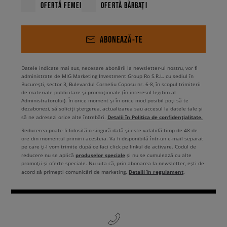
OFERTĂ FEMEI
OFERTĂ BĂRBAȚI
ABONEAZĂ-TE
Datele indicate mai sus, necesare abonării la newsletter-ul nostru, vor fi
administrate de MIG Marketing Investment Group Ro S.R.L. cu sediul în
București, sector 3, Bulevardul Corneliu Coposu nr. 6-8, în scopul trimiterii
de materiale publicitare și promoționale (în interesul legitim al
Administratorului). În orice moment și în orice mod posibil poți să te
dezabonezi, să soliciți ștergerea, actualizarea sau accesul la datele tale și
Detalii în Politica de confidențialitate.
să ne adresezi orice alte întrebări.
Reducerea poate fi folosită o singură dată și este valabilă timp de 48 de
ore din momentul primirii acesteia. Va fi disponibilă într-un e-mail separat
pe care ți-l vom trimite după ce faci click pe linkul de activare. Codul de
produselor speciale
reducere nu se aplică
și nu se cumulează cu alte
promoții și oferte speciale. Nu uita că, prin abonarea la newsletter, ești de
Detalii în regulament
acord să primești comunicări de marketing.
.