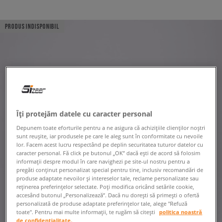
PRODUS INDISPONIBIL
Îți protejăm datele cu caracter personal
Depunem toate eforturile pentru a ne asigura că achizițiile clienților noștri
sunt reușite, iar produsele pe care le aleg sunt în conformitate cu nevoile
lor. Facem acest lucru respectând pe deplin securitatea tuturor datelor cu
caracter personal. Fă click pe butonul „OK” dacă ești de acord să folosim
informații despre modul în care navighezi pe site-ul nostru pentru a
pregăti conținut personalizat special pentru tine, inclusiv recomandări de
produse adaptate nevoilor și intereselor tale, reclame personalizate sau
reținerea preferințelor selectate. Poți modifica oricând setările cookie,
accesând butonul „Personalizează”. Dacă nu dorești să primești o ofertă
personalizată de produse adaptate preferințelor tale, alege "Refuză
toate". Pentru mai multe informații, te rugăm să citești
politica noastră
de confidențialitate.