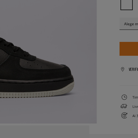
Alege 
VERIF
Tim
Liv
Ai 