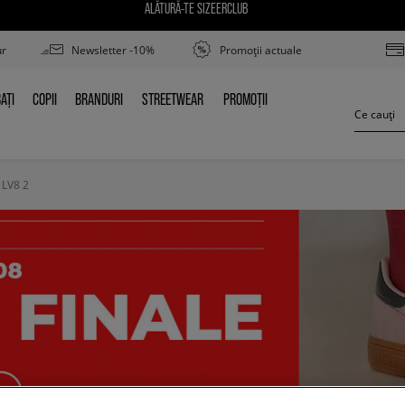
ALĂTURĂ-TE SIZEERCLUB
ur
Newsletter -10%
Promoții actuale
AȚI
COPII
BRANDURI
STREETWEAR
PROMOȚII
BAȚI
COPII
BRANDURI
STREETWEAR
PROMOȚII
 LV8 2