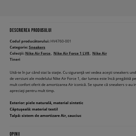
DESCRIEREA PRODUSULUI
Codul producătorului:
HV4760-001
Categorie:
Sneakers
Colecții:
Nike Air Force
Nike Air Force 1 LV8
Nike Air
Tineri
Uită-te în jur când stai la stație. Cu siguranță vei vedea acești sneakers un
de versiuni ale modelului Nike Air Force 1, dar lumea este încă pregătită pe
mult confort oferit de amortizarea Air iconică. Se spune că sneakers s-au insp
apreciați pentru mult timp.
Exterior: piele naturală, material sintetic
Căptușeală: material textil
Talpă: sistem de amortizare Air, cauciuc
OPINII