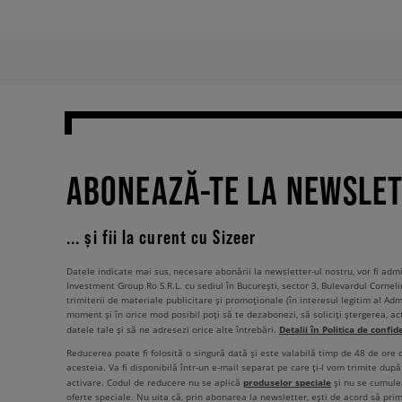
ABONEAZĂ-TE LA NEWSLE
... și fii la curent cu Sizeer
Datele indicate mai sus, necesare abonării la newsletter-ul nostru, vor fi ad
Investment Group Ro S.R.L. cu sediul în București, sector 3, Bulevardul Corneli
trimiterii de materiale publicitare și promoționale (în interesul legitim al Admi
moment și în orice mod posibil poți să te dezabonezi, să soliciți ștergerea, ac
Detalii în Politica de confid
datele tale și să ne adresezi orice alte întrebări.
Reducerea poate fi folosită o singură dată și este valabilă timp de 48 de ore
acesteia. Va fi disponibilă într-un e-mail separat pe care ți-l vom trimite după 
produselor speciale
activare. Codul de reducere nu se aplică
și nu se cumulea
oferte speciale. Nu uita că, prin abonarea la newsletter, ești de acord să pri