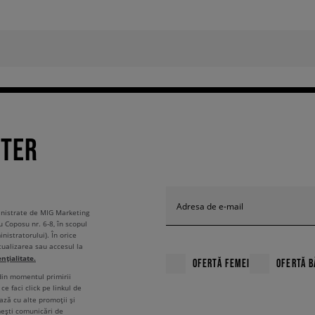
TTER
Adresa de e-mail
ministrate de MIG Marketing
u Coposu nr. 6-8, în scopul
nistratorului). În orice
tualizarea sau accesul la
ențialitate.
OFERTĂ FEMEI
OFERTĂ B
 din momentul primirii
ce faci click pe linkul de
ză cu alte promoții și
mești comunicări de