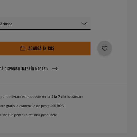
mărimea
ADAUGĂ ÎN COȘ
ICĂ DISPONIBILITATEA ÎN MAGAZIN
pul de livrare estimat este
de la 4 la 7 zile
lucrătoare
rare gratis la comenzile de peste 400 RON
30 de zile pentru a returna produsele