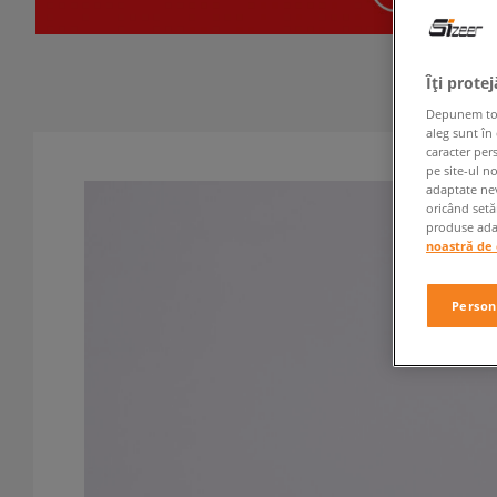
Îți prote
Depunem toate
aleg sunt în
caracter per
pe site-ul n
adaptate nev
oricând setă
produse adap
noastră de 
Person