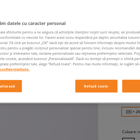
jăm datele cu caracter personal
 eforturile pentru a ne asigura că achizițiile clienților noștri sunt reușite, iar produsel
 conformitate cu nevoile lor. Facem acest lucru respectând pe deplin securitatea tuturor
sonal. Fă click pe butonul „OK” dacă ești de acord să folosim informații despre modul î
ostru pentru a pregăti conținut personalizat special pentru tine, inclusiv recomandări d
NIKE AI
oilor și intereselor tale, reclame personalizate sau reținerea preferințelor selectate. Po
rile cookie, accesând butonul „Personalizează”. Dacă nu dorești să primești o ofertă pe
copii, sne
tate preferințelor tale, alege "Refuză toate". Pentru mai multe informații, te rugăm să 
confidențialitate.
259,99
alizează
Refuză toate
299,99 RO
549,99 RO
+ 2
Culoare:
n