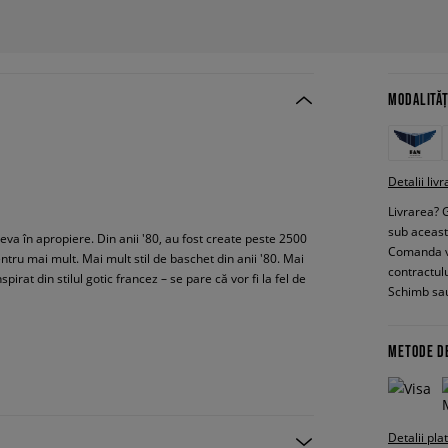
MODALITĂȚ
Detalii livr
Livrarea? 
sub aceas
deva în apropiere. Din anii '80, au fost create peste 2500
Comanda vin
ntru mai mult. Mai mult stil de baschet din anii '80. Mai
contractul
irat din stilul gotic francez – se pare că vor fi la fel de
Schimb sau
METODE D
Detalii pla