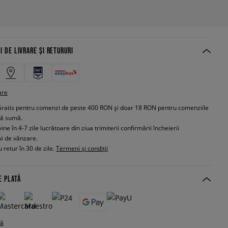
I DE LIVRARE ȘI RETURURI
are
Gratis pentru comenzi de peste 400 RON și doar 18 RON pentru comenziile
tă sumă.
e în 4-7 zile lucrătoare din ziua trimiterii confirmării încheierii
ui de vânzare.
 retur în 30 de zile.
Termeni și condiții
E PLATĂ
tă