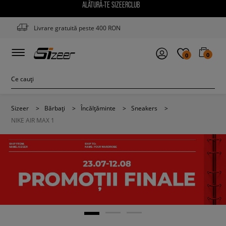
ALĂTURĂ-TE SIZEERCLUB
Livrare gratuită peste 400 RON
0
0
Sizeer
>
Bărbați
>
Încălțăminte
>
Sneakers
>
NIKE AIR MAX 1