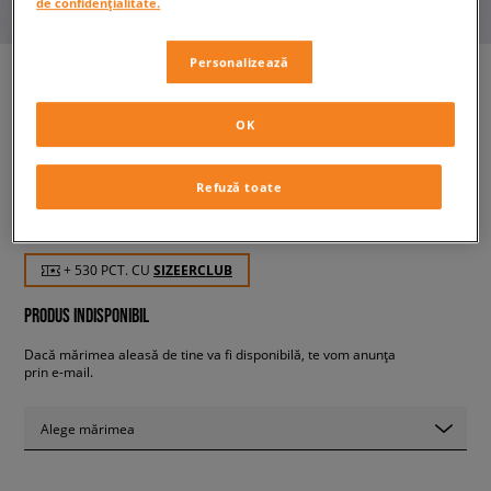
de confidențialitate.
Personalizează
OK
NIKE AIR MAX 1
bărbați, sneakers
Refuză toate
529,99 RON
cu TVA
+ 530 PCT. CU
SIZEERCLUB
PRODUS INDISPONIBIL
Dacă mărimea aleasă de tine va fi disponibilă, te vom anunța
prin e-mail.
Alege mărimea