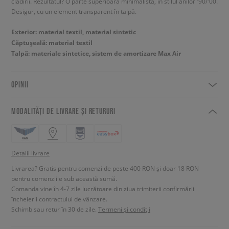
clădirii. Rezultatul? O parte superioară minimalistă, în stilul anilor '90/'00.
Desigur, cu un element transparent în talpă.
Exterior: material textil, material sintetic
Căptușeală: material textil
Talpă: materiale sintetice, sistem de amortizare Max Air
OPINII
MODALITĂȚI DE LIVRARE ȘI RETURURI
Detalii livrare
Livrarea? Gratis pentru comenzi de peste 400 RON și doar 18 RON
pentru comenziile sub această sumă.
Comanda vine în 4-7 zile lucrătoare din ziua trimiterii confirmării
încheierii contractului de vânzare.
Schimb sau retur în 30 de zile.
Termeni și condiții