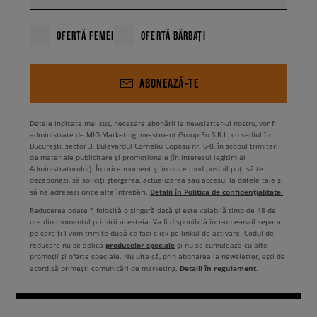
OFERTĂ FEMEI
OFERTĂ BĂRBAȚI
ABONEAZĂ-TE
Datele indicate mai sus, necesare abonării la newsletter-ul nostru, vor fi
administrate de MIG Marketing Investment Group Ro S.R.L. cu sediul în
București, sector 3, Bulevardul Corneliu Coposu nr. 6-8, în scopul trimiterii
de materiale publicitare și promoționale (în interesul legitim al
Administratorului). În orice moment și în orice mod posibil poți să te
dezabonezi, să soliciți ștergerea, actualizarea sau accesul la datele tale și
Detalii în Politica de confidențialitate.
să ne adresezi orice alte întrebări.
Reducerea poate fi folosită o singură dată și este valabilă timp de 48 de
ore din momentul primirii acesteia. Va fi disponibilă într-un e-mail separat
pe care ți-l vom trimite după ce faci click pe linkul de activare. Codul de
produselor speciale
reducere nu se aplică
și nu se cumulează cu alte
promoții și oferte speciale. Nu uita că, prin abonarea la newsletter, ești de
Detalii în regulament
acord să primești comunicări de marketing.
.