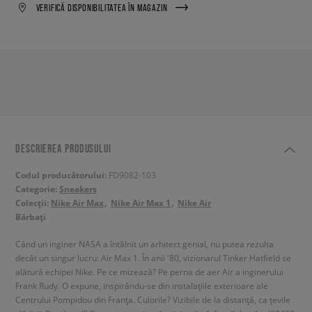
VERIFICĂ DISPONIBILITATEA ÎN MAGAZIN
DESCRIEREA PRODUSULUI
Codul producătorului:
FD9082-103
Categorie:
Sneakers
Colecții:
Nike Air Max
Nike Air Max 1
Nike Air
Bărbați
Când un inginer NASA a întâlnit un arhitect genial, nu putea rezulta
decât un singur lucru: Air Max 1. În anii '80, vizionarul Tinker Hatfield se
alătură echipei Nike. Pe ce mizează? Pe perna de aer Air a inginerului
Frank Rudy. O expune, inspirându-se din instalațiile exterioare ale
Centrului Pompidou din Franța. Culorile? Vizibile de la distanță, ca țevile