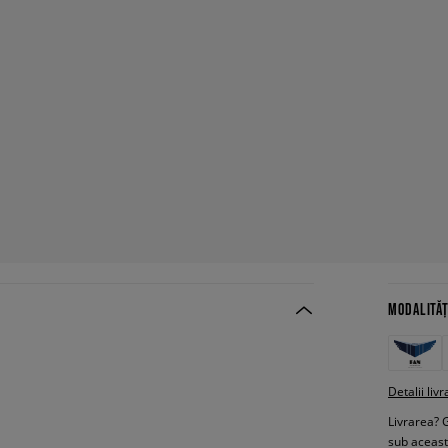
MODALITĂȚ
Detalii livr
Livrarea? 
sub aceas