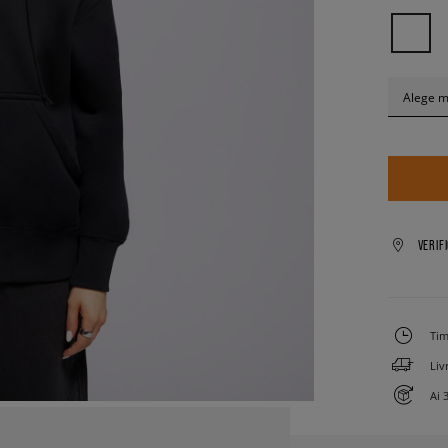
Alege 
VERIF
Tim
Liv
Ai 