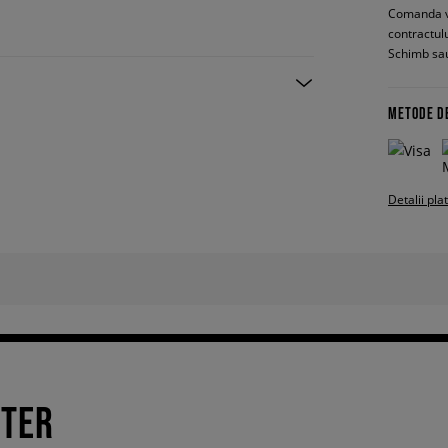
Comanda vin
contractul
Schimb sau
METODE D
Detalii pla
TTER