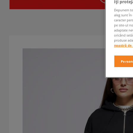
Îți prote
Depunem toate
aleg sunt în
caracter per
pe site-ul n
adaptate nev
oricând setă
produse adap
noastră de 
Person