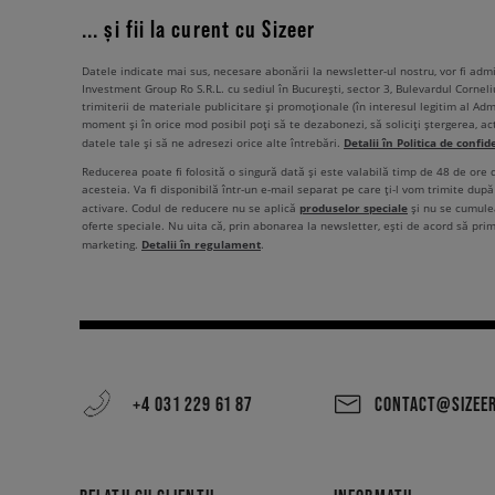
... și fii la curent cu Sizeer
Datele indicate mai sus, necesare abonării la newsletter-ul nostru, vor fi ad
Investment Group Ro S.R.L. cu sediul în București, sector 3, Bulevardul Corneli
trimiterii de materiale publicitare și promoționale (în interesul legitim al Admi
moment și în orice mod posibil poți să te dezabonezi, să soliciți ștergerea, ac
Detalii în Politica de confid
datele tale și să ne adresezi orice alte întrebări.
Reducerea poate fi folosită o singură dată și este valabilă timp de 48 de ore
acesteia. Va fi disponibilă într-un e-mail separat pe care ți-l vom trimite după 
produselor speciale
activare. Codul de reducere nu se aplică
și nu se cumulea
oferte speciale. Nu uita că, prin abonarea la newsletter, ești de acord să pri
Detalii în regulament
marketing.
.
+4 031 229 61 87
CONTACT@SIZEE