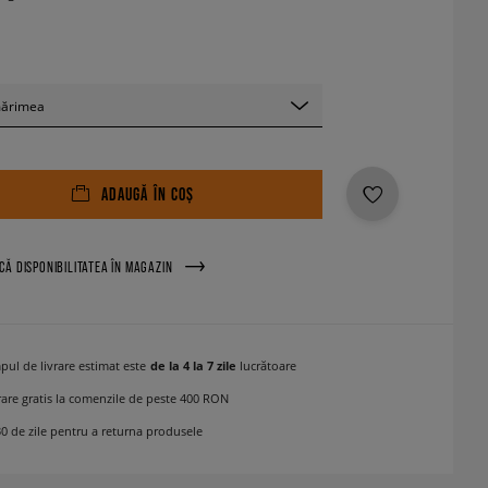
mărimea
ADAUGĂ ÎN COȘ
ICĂ DISPONIBILITATEA ÎN MAGAZIN
pul de livrare estimat este
de la 4 la 7 zile
lucrătoare
rare gratis la comenzile de peste 400 RON
30 de zile pentru a returna produsele