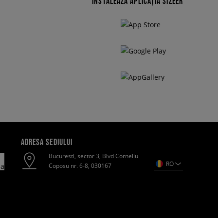
INSTALEAZĂ APLICAȚIA SIZEER
ADRESA SEDIULUI
Bucuresti, sector 3, Blvd Corneliu
RO
Coposu nr. 6-8, 030167