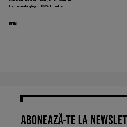
Material: 80% bumbac, 20% poliester
Căptușeala glugii: 100% bumbac
OPINII
ABONEAZĂ-TE LA NEWSLE