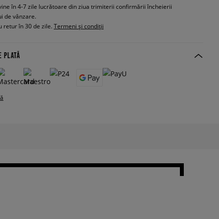
e în 4-7 zile lucrătoare din ziua trimiterii confirmării încheierii
ui de vânzare.
 retur în 30 de zile.
Termeni și condiții
E PLATĂ
tă