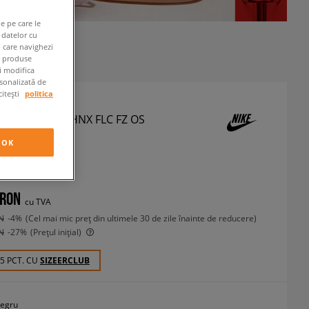
e pe care le
 datelor cu
n care navighezi
e produse
ți modifica
rsonalizată de
citești
politica
LUZĂ W NSW PHNX FLC FZ OS
 PHOENIX
OK
ze
 RON
cu TVA
N
-4%
(Cel mai mic preț din ultimele 30 de zile înainte de reducere)
N
-27%
(Prețul inițial)
55 PCT. CU
SIZEERCLUB
egru