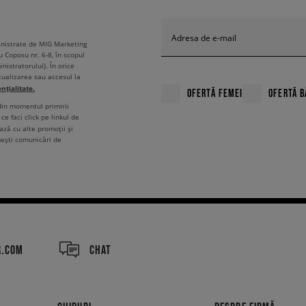
Adresa de e-mail
ministrate de MIG Marketing
u Coposu nr. 6-8, în scopul
nistratorului). În orice
tualizarea sau accesul la
ențialitate.
OFERTĂ FEMEI
OFERTĂ B
 din momentul primirii
ce faci click pe linkul de
ză cu alte promoții și
mești comunicări de
R.COM
CHAT