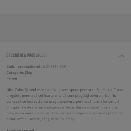
DESCRIEREA PRODUSULUI
Codul producătorului:
DX4816-803
Categorie:
Șlapi
Femei
Nike Calm. Și totul este clar. Nu-ți vom spune pentru ce fel de „chill” sunt
pregătiți, pentru că știi foarte bine că sunt pregătiți pentru orice. Nu
contează ce faci astăzi cu acești sneakers, pentru că forma lor simplă
din spumă este mereu o alegere perfectă. Banda și talpa în versiune
maxi arată mereu bine, iar talpa texturată asigură o potrivire optimă pe
picior, atât cu șosete, cât și fără. So, enjoy!
Exterior: spumă