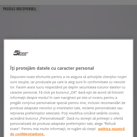
PRODUS INDISPONIBIL
Îți protejăm datele cu caracter personal
Depunem toate eforturile pentru a ne asigura că achizițiile clienților noștri
sunt reușite, iar produsele pe care le aleg sunt în conformitate cu nevoile
lor. Facem acest lucru respectând pe deplin securitatea tuturor datelor cu
caracter personal. Fă click pe butonul „OK” dacă ești de acord să folosim
informații despre modul în care navighezi pe site-ul nostru pentru a
pregăti conținut personalizat special pentru tine, inclusiv recomandări de
produse adaptate nevoilor și intereselor tale, reclame personalizate sau
reținerea preferințelor selectate. Poți modifica oricând setările cookie,
accesând butonul „Personalizează”. Dacă nu dorești să primești o ofertă
personalizată de produse adaptate preferințelor tale, alege "Refuză
toate". Pentru mai multe informații, te rugăm să citești
politica noastră
de confidențialitate.