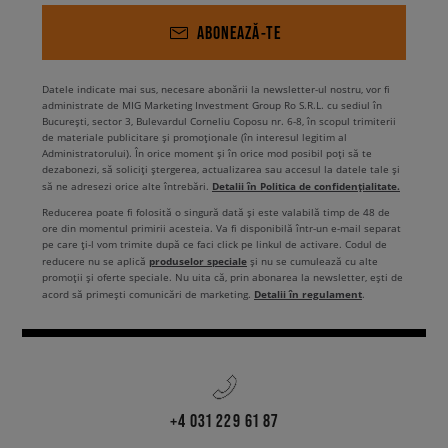
ABONEAZĂ-TE
Datele indicate mai sus, necesare abonării la newsletter-ul nostru, vor fi
administrate de MIG Marketing Investment Group Ro S.R.L. cu sediul în
București, sector 3, Bulevardul Corneliu Coposu nr. 6-8, în scopul trimiterii
de materiale publicitare și promoționale (în interesul legitim al
Administratorului). În orice moment și în orice mod posibil poți să te
dezabonezi, să soliciți ștergerea, actualizarea sau accesul la datele tale și
Detalii în Politica de confidențialitate.
să ne adresezi orice alte întrebări.
Reducerea poate fi folosită o singură dată și este valabilă timp de 48 de
ore din momentul primirii acesteia. Va fi disponibilă într-un e-mail separat
pe care ți-l vom trimite după ce faci click pe linkul de activare. Codul de
produselor speciale
reducere nu se aplică
și nu se cumulează cu alte
promoții și oferte speciale. Nu uita că, prin abonarea la newsletter, ești de
Detalii în regulament
acord să primești comunicări de marketing.
.
+4 031 229 61 87