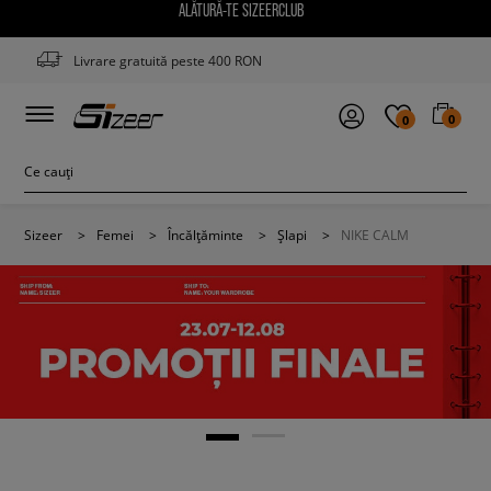
ALĂTURĂ-TE SIZEERCLUB
Livrare gratuită peste 400 RON
0
0
Sizeer
>
Femei
>
Încălțăminte
>
Șlapi
>
NIKE CALM