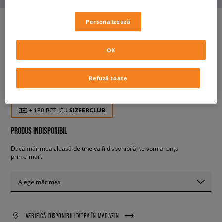
Personalizează
NIKE CALM
OK
femei, șlapi
Refuză toate
179,99 RON
cu TVA
+ 180 PCT. CU
SIZEERCLUB
PRODUS INDISPONIBIL
Dacă mărimea aleasă de tine va fi disponibilă, te vom anunța
prin e-mail.
Alege mărimea
VERIFICĂ DISPONIBILITATEA ÎN MAGAZIN