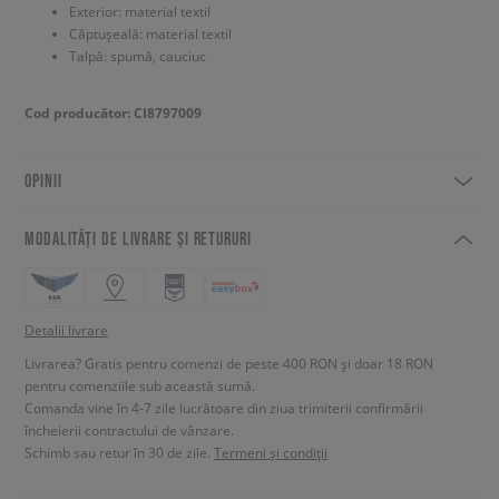
Exterior: material textil
Căptușeală: material textil
Talpă: spumă, cauciuc
Cod producător: CI8797009
OPINII
MODALITĂȚI DE LIVRARE ȘI RETURURI
Detalii livrare
Livrarea? Gratis pentru comenzi de peste 400 RON și doar 18 RON
pentru comenziile sub această sumă.
Comanda vine în 4-7 zile lucrătoare din ziua trimiterii confirmării
încheierii contractului de vânzare.
Schimb sau retur în 30 de zile.
Termeni și condiții