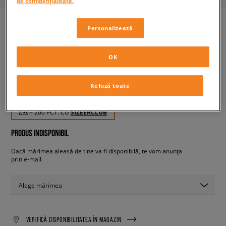
de confidențialitate.
Personalizează
NIKE CANYON
bărbați, sandale
OK
Refuză toate
199,99 RON
cu TVA
+ 200 PCT. CU
SIZEERCLUB
PRODUS INDISPONIBIL
Dacă mărimea aleasă de tine va fi disponibilă, te vom anunța
prin e-mail.
Alege mărimea
VERIFICĂ DISPONIBILITATEA ÎN MAGAZIN