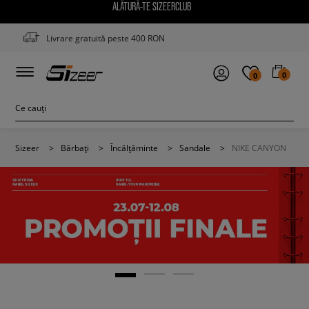
ALĂTURĂ-TE SIZEERCLUB
Livrare gratuită peste 400 RON
0
0
Sizeer
>
Bărbați
>
Încălțăminte
>
Sandale
>
NIKE CANYON