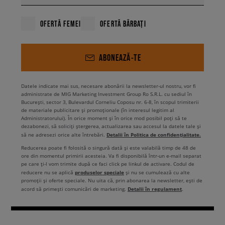
OFERTĂ FEMEI
OFERTĂ BĂRBAȚI
ABONEAZĂ-TE
Datele indicate mai sus, necesare abonării la newsletter-ul nostru, vor fi
administrate de MIG Marketing Investment Group Ro S.R.L. cu sediul în
București, sector 3, Bulevardul Corneliu Coposu nr. 6-8, în scopul trimiterii
de materiale publicitare și promoționale (în interesul legitim al
Administratorului). În orice moment și în orice mod posibil poți să te
dezabonezi, să soliciți ștergerea, actualizarea sau accesul la datele tale și
Detalii în Politica de confidențialitate.
să ne adresezi orice alte întrebări.
Reducerea poate fi folosită o singură dată și este valabilă timp de 48 de
ore din momentul primirii acesteia. Va fi disponibilă într-un e-mail separat
pe care ți-l vom trimite după ce faci click pe linkul de activare. Codul de
produselor speciale
reducere nu se aplică
și nu se cumulează cu alte
promoții și oferte speciale. Nu uita că, prin abonarea la newsletter, ești de
Detalii în regulament
acord să primești comunicări de marketing.
.