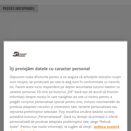
PRODUS INDISPONIBIL
Îți protejăm datele cu caracter personal
Depunem toate eforturile pentru a ne asigura că achizițiile clienților noștri
sunt reușite, iar produsele pe care le aleg sunt în conformitate cu nevoile
lor. Facem acest lucru respectând pe deplin securitatea tuturor datelor cu
caracter personal. Fă click pe butonul „OK” dacă ești de acord să folosim
informații despre modul în care navighezi pe site-ul nostru pentru a
pregăti conținut personalizat special pentru tine, inclusiv recomandări de
produse adaptate nevoilor și intereselor tale, reclame personalizate sau
reținerea preferințelor selectate. Poți modifica oricând setările cookie,
accesând butonul „Personalizează”. Dacă nu dorești să primești o ofertă
personalizată de produse adaptate preferințelor tale, alege "Refuză
toate". Pentru mai multe informații, te rugăm să citești
politica noastră