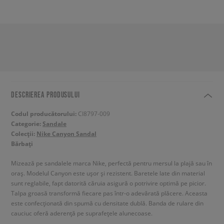
DESCRIEREA PRODUSULUI
Codul producătorului:
CI8797-009
Categorie:
Sandale
Colecții:
Nike Canyon Sandal
Bărbați
Mizează pe sandalele marca Nike, perfectă pentru mersul la plajă sau în
oraș. Modelul Canyon este ușor și rezistent. Baretele late din material
sunt reglabile, fapt datorită căruia asigură o potrivire optimă pe picior.
Talpa groasă transformă fiecare pas într-o adevărată plăcere. Aceasta
este confecționată din spumă cu densitate dublă. Banda de rulare din
cauciuc oferă aderență pe suprafețele alunecoase.