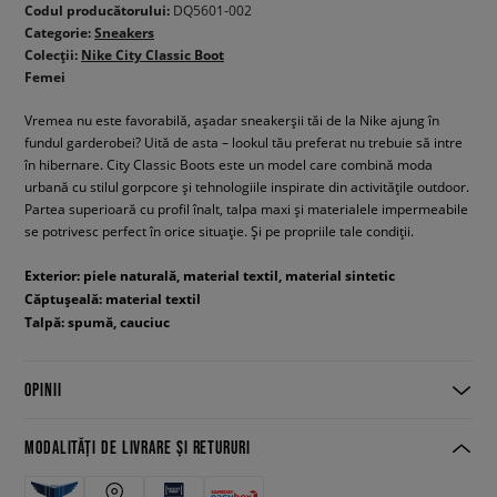
Codul producătorului:
DQ5601-002
Categorie:
Sneakers
Colecții:
Nike City Classic Boot
Femei
Vremea nu este favorabilă, așadar sneakerșii tăi de la Nike ajung în
fundul garderobei? Uită de asta – lookul tău preferat nu trebuie să intre
în hibernare. City Classic Boots este un model care combină moda
urbană cu stilul gorpcore și tehnologiile inspirate din activitățile outdoor.
Partea superioară cu profil înalt, talpa maxi și materialele impermeabile
se potrivesc perfect în orice situație. Și pe propriile tale condiții.
Exterior: piele naturală, material textil, material sintetic
Căptușeală: material textil
Talpă: spumă, cauciuc
OPINII
MODALITĂȚI DE LIVRARE ȘI RETURURI