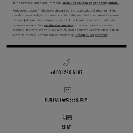
Detalii în Politica de confidențialitate.
să ne adresezi orice alte întrebări.
Reducerea poate fi folosită o singură dată și este valabilă timp de 48 de
ore din momentul primirii acesteia. Va fi disponibilă într-un e-mail separat
pe care ți-l vom trimite după ce faci click pe linkul de activare. Codul de
produselor speciale
reducere nu se aplică
și nu se cumulează cu alte
promoții și oferte speciale. Nu uita că, prin abonarea la newsletter, ești de
Detalii în regulament
acord să primești comunicări de marketing.
.
+4 031 229 61 87
CONTACT@SIZEER.COM
CHAT