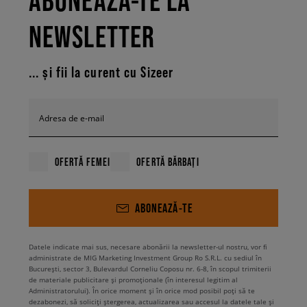
ABONEAZĂ-TE LA
NEWSLETTER
... și fii la curent cu Sizeer
Adresa de e-mail
OFERTĂ FEMEI
OFERTĂ BĂRBAȚI
ABONEAZĂ-TE
Datele indicate mai sus, necesare abonării la newsletter-ul nostru, vor fi
administrate de MIG Marketing Investment Group Ro S.R.L. cu sediul în
București, sector 3, Bulevardul Corneliu Coposu nr. 6-8, în scopul trimiterii
de materiale publicitare și promoționale (în interesul legitim al
Administratorului). În orice moment și în orice mod posibil poți să te
dezabonezi, să soliciți ștergerea, actualizarea sau accesul la datele tale și