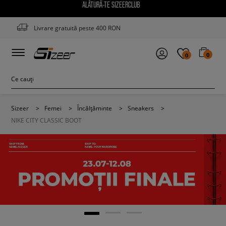
ALĂTURĂ-TE SIZEERCLUB
Livrare gratuită peste 400 RON
0
0
Sizeer
>
Femei
>
Încălțăminte
>
Sneakers
>
NIKE CITY CLASSIC BOOT