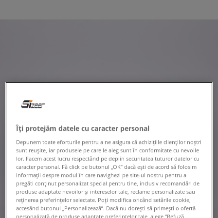
Îți protejăm datele cu caracter personal
Depunem toate eforturile pentru a ne asigura că achizițiile clienților noștri
sunt reușite, iar produsele pe care le aleg sunt în conformitate cu nevoile
lor. Facem acest lucru respectând pe deplin securitatea tuturor datelor cu
caracter personal. Fă click pe butonul „OK” dacă ești de acord să folosim
informații despre modul în care navighezi pe site-ul nostru pentru a
pregăti conținut personalizat special pentru tine, inclusiv recomandări de
produse adaptate nevoilor și intereselor tale, reclame personalizate sau
reținerea preferințelor selectate. Poți modifica oricând setările cookie,
accesând butonul „Personalizează”. Dacă nu dorești să primești o ofertă
personalizată de produse adaptate preferințelor tale, alege "Refuză