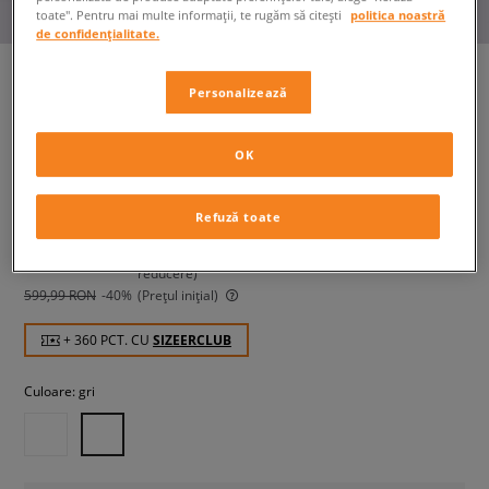
toate". Pentru mai multe informații, te rugăm să citești
politica noastră
de confidențialitate.
Personalizează
NIKE CITY CLASSIC BOOT
femei, sneakers
OK
359,99 RON
Refuză toate
cu TVA
599,99 RON
-40%
(Cel mai mic preț din ultimele 30 de zile înainte de
reducere)
599,99 RON
-40%
(Prețul inițial)
+ 360 PCT. CU
SIZEERCLUB
Culoare:
gri