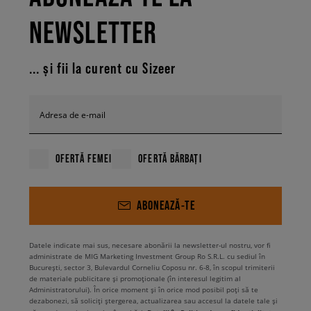
NEWSLETTER
... și fii la curent cu Sizeer
Adresa de e-mail
OFERTĂ FEMEI
OFERTĂ BĂRBAȚI
ABONEAZĂ-TE
Datele indicate mai sus, necesare abonării la newsletter-ul nostru, vor fi
administrate de MIG Marketing Investment Group Ro S.R.L. cu sediul în
București, sector 3, Bulevardul Corneliu Coposu nr. 6-8, în scopul trimiterii
de materiale publicitare și promoționale (în interesul legitim al
Administratorului). În orice moment și în orice mod posibil poți să te
dezabonezi, să soliciți ștergerea, actualizarea sau accesul la datele tale și