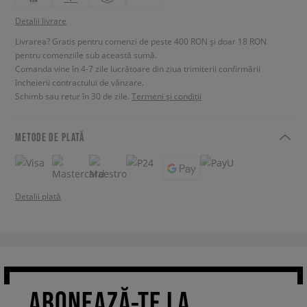
Detalii livrare
Livrarea? Gratis pentru comenzi de peste 400 RON și doar 18 RON
pentru comenziile sub această sumă.
Comanda vine în 4-7 zile lucrătoare din ziua trimiterii confirmării
încheierii contractului de vânzare.
Schimb sau retur în 30 de zile.
Termeni și condiții
METODE DE PLATĂ
Detalii plată
ABONEAZĂ-TE LA