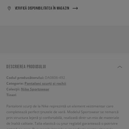
VERIFICĂ DISPONIBILITATEA ÎN MAGAZIN
DESCRIEREA PRODUSULUI
Codul producătorului:
DA0806-492
Categorie:
Pantaloni scurți și rochii
Colecții:
Nike Sportswear
Tineri
Pantalonii scurți de la Nike reprezintă un element vestimentar care
completează perfect ținutele de vară. Modelul Sportswear se remarcă
prin structura lejeră și confortabilă, realizată dintr-un mix de materiale
de înaltă calitate. Talia elastică cu șnur reglabil garantează o potrivire
optimă pe corp. Buzunarele laterale sunt perfecte pentru obiectele