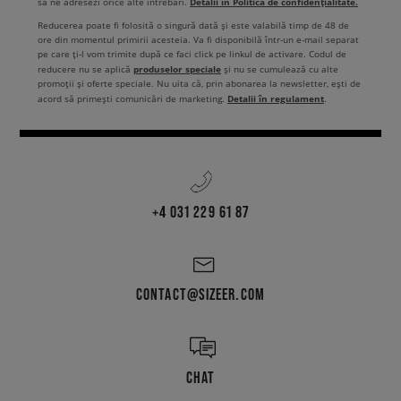
Detalii în Politica de confidențialitate.
să ne adresezi orice alte întrebări.
Reducerea poate fi folosită o singură dată și este valabilă timp de 48 de
ore din momentul primirii acesteia. Va fi disponibilă într-un e-mail separat
pe care ți-l vom trimite după ce faci click pe linkul de activare. Codul de
produselor speciale
reducere nu se aplică
și nu se cumulează cu alte
promoții și oferte speciale. Nu uita că, prin abonarea la newsletter, ești de
Detalii în regulament
acord să primești comunicări de marketing.
.
+4 031 229 61 87
CONTACT@SIZEER.COM
CHAT