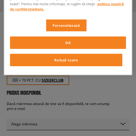
toate". Pentru mai multe informații, te rugăm să citești
politica noastră
de confidențialitate.
Personalizează
NIKE PANTALONI SCURȚI
SPORTSWEAR BOY
OK
copii, pantaloni scurți și rochii
Refuză toate
69,99 RON
cu TVA
+ 70 PCT. CU
SIZEERCLUB
PRODUS INDISPONIBIL
Dacă mărimea aleasă de tine va fi disponibilă, te vom anunța
prin e-mail.
Alege mărimea