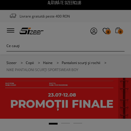
ALĂTURĂ-TE SIZEERCLUB
Livrare gratuită peste 400 RON
0
0
Sizeer
>
Copii
>
Haine
>
Pantaloni scurți și rochii
>
NIKE PANTALONI SCURȚI SPORTSWEAR BOY