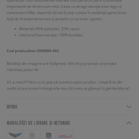
importante de dimensiuni mici. Ceea ce atrage atenția este logo-ul
contrastant Nike, datorită căruia îți poți scoate în evidență aprecierea
față de brandul american și ținutele cu caracter sportiv.
Material: 65% poliester, 35% rayon
Interiorul buzunarului: 100% bumbac
Cod producător: DA0806-492
Modelul din imagine are înălțimea 140 cm și prezintă un produs
mărimea junior M.
It’s a match! Vezi cu ce poți să asortezi acest produs – inspiră-te din
outfit-ul prezentat în fotografie sau din ceea ce găsești în garderoba ta!
OPINII
MODALITĂȚI DE LIVRARE ȘI RETURURI