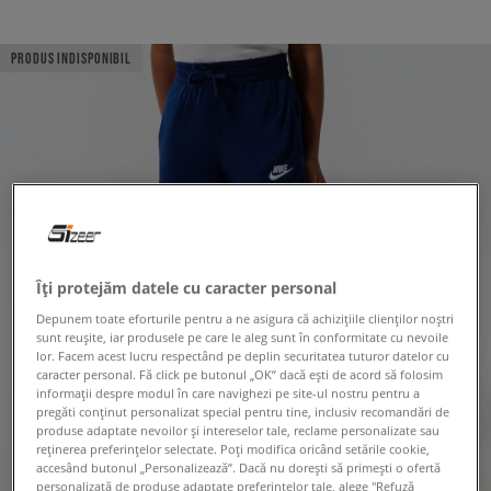
PRODUS INDISPONIBIL
Îți protejăm datele cu caracter personal
Depunem toate eforturile pentru a ne asigura că achizițiile clienților noștri
sunt reușite, iar produsele pe care le aleg sunt în conformitate cu nevoile
lor. Facem acest lucru respectând pe deplin securitatea tuturor datelor cu
caracter personal. Fă click pe butonul „OK” dacă ești de acord să folosim
informații despre modul în care navighezi pe site-ul nostru pentru a
pregăti conținut personalizat special pentru tine, inclusiv recomandări de
produse adaptate nevoilor și intereselor tale, reclame personalizate sau
reținerea preferințelor selectate. Poți modifica oricând setările cookie,
accesând butonul „Personalizează”. Dacă nu dorești să primești o ofertă
personalizată de produse adaptate preferințelor tale, alege "Refuză