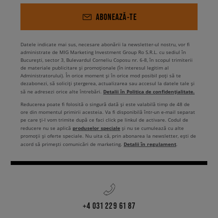
ABONEAZĂ-TE
Datele indicate mai sus, necesare abonării la newsletter-ul nostru, vor fi
administrate de MIG Marketing Investment Group Ro S.R.L. cu sediul în
București, sector 3, Bulevardul Corneliu Coposu nr. 6-8, în scopul trimiterii
de materiale publicitare și promoționale (în interesul legitim al
Administratorului). În orice moment și în orice mod posibil poți să te
dezabonezi, să soliciți ștergerea, actualizarea sau accesul la datele tale și
Detalii în Politica de confidențialitate.
să ne adresezi orice alte întrebări.
Reducerea poate fi folosită o singură dată și este valabilă timp de 48 de
ore din momentul primirii acesteia. Va fi disponibilă într-un e-mail separat
pe care ți-l vom trimite după ce faci click pe linkul de activare. Codul de
produselor speciale
reducere nu se aplică
și nu se cumulează cu alte
promoții și oferte speciale. Nu uita că, prin abonarea la newsletter, ești de
Detalii în regulament
acord să primești comunicări de marketing.
.
+4 031 229 61 87