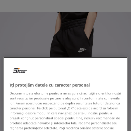
Îți protejăm datele cu caracter personal
Depunem toate eforturile pentru a ne asigura că achizițiile clienților noștri
sunt reușite, iar produsele pe care le aleg sunt în conformitate cu nevoile
lor. Facem acest lucru respectând pe deplin securitatea tuturor datelor cu
caracter personal. Fă click pe butonul „OK” dacă ești de acord să folosim
informații despre modul în care navighezi pe site-ul nostru pentru a
pregăti conținut personalizat special pentru tine, inclusiv recomandări de
produse adaptate nevoilor și intereselor tale, reclame personalizate sau
reținerea preferințelor selectate. Poți modifica oricând setările cookie,