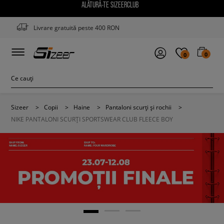
ALĂTURĂ-TE SIZEERCLUB
Livrare gratuită peste 400 RON
0
0
Sizeer
>
Copii
>
Haine
>
Pantaloni scurți și rochii
>
NIKE PANTALONI SCURȚI SPORTSWEAR CLUB FLEECE BOY