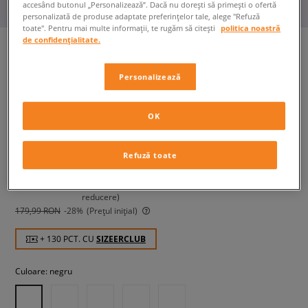
accesând butonul „Personalizează”. Dacă nu dorești să primești o ofertă
personalizată de produse adaptate preferințelor tale, alege "Refuză
toate". Pentru mai multe informații, te rugăm să citești
politica noastră
de confidențialitate.
Personalizează
NIKE PANTALONI SCURȚI
SPORTSWEAR CLUB FLEECE
BOY
OK
copii, pantaloni scurți și rochii
Refuză toate
129,99 RON
cu TVA
139,99 RON
-7%
(Cel mai mic preț din ultimele 30 de zile înainte de
reducere)
179,99 RON
-28%
(Prețul inițial)
+ 130 PCT. CU
SIZEERCLUB
Culoare:
negru