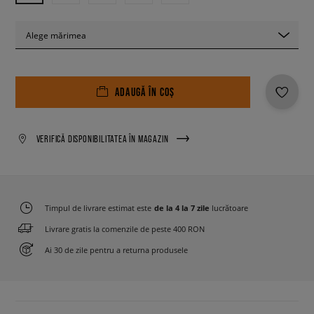
Alege mărimea
ADAUGĂ ÎN COȘ
VERIFICĂ DISPONIBILITATEA ÎN MAGAZIN
Timpul de livrare estimat este
de la 4 la 7 zile
lucrătoare
Livrare gratis la comenzile de peste 400 RON
Ai 30 de zile pentru a returna produsele