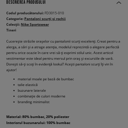
DESCRIEREA PRODUSULUI
Codul producătorului:
FD3015-010
Categorie:
Pantaloni scurți și rochii
Colecții:
Nike Sportswear
Tineri
Cucerește străzile orașelor cu pantalonii scurți excelenți. Creat pentru a
alerga, a sări și a atrage atenția, modelul reprezintă o alegere perfectă
pentru orice ocazie în care vrei să-ți exprimi stilul unic. Acest articol
vestimentar este ideal pentru mersul prin oraș și excursiile de vară.
Dorești să-ți scoți în evidență lookul? Acești pantaloni scurți îți vin în
ajutor!
material moale pe bază de bumbac
talie elastică
buzunare laterale
combinație de culori moderne
branding minimalist
Material: 80% bumbac, 20% poliester
Interiorul buzunarului: 100% bumbac