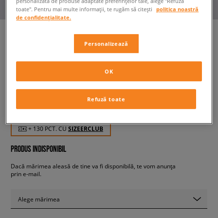
personalizată de produse adaptate preferințelor tale, alege "Refuză
toate". Pentru mai multe informații, te rugăm să citești
politica noastră
de confidențialitate.
Personalizează
NIKE TRICOU M NK TEE M90
SSNL EXP SU24 2
OK
bărbați, tricouri
Refuză toate
129,99 RON
cu TVA
+ 130 PCT. CU
SIZEERCLUB
PRODUS INDISPONIBIL
Dacă mărimea aleasă de tine va fi disponibilă, te vom anunța
prin e-mail.
Alege mărimea