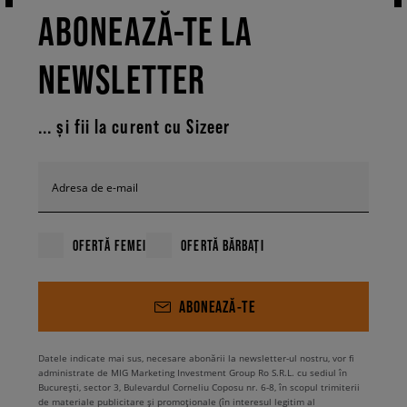
ABONEAZĂ-TE LA
NEWSLETTER
... și fii la curent cu Sizeer
Adresa de e-mail
OFERTĂ FEMEI
OFERTĂ BĂRBAȚI
ABONEAZĂ-TE
Datele indicate mai sus, necesare abonării la newsletter-ul nostru, vor fi
administrate de MIG Marketing Investment Group Ro S.R.L. cu sediul în
București, sector 3, Bulevardul Corneliu Coposu nr. 6-8, în scopul trimiterii
de materiale publicitare și promoționale (în interesul legitim al