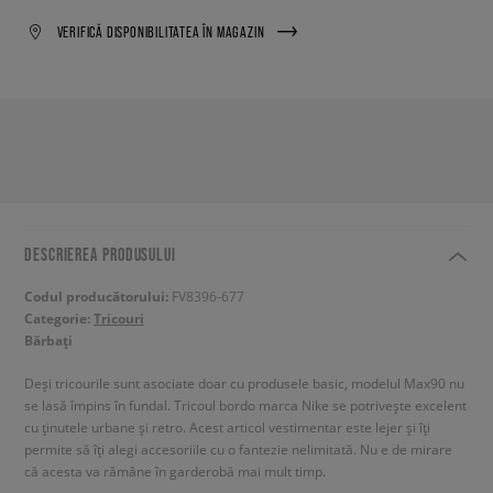
VERIFICĂ DISPONIBILITATEA ÎN MAGAZIN
DESCRIEREA PRODUSULUI
Codul producătorului:
FV8396-677
Categorie:
Tricouri
Bărbați
Deși tricourile sunt asociate doar cu produsele basic, modelul Max90 nu
se lasă împins în fundal. Tricoul bordo marca Nike se potrivește excelent
cu ținutele urbane și retro. Acest articol vestimentar este lejer și îți
permite să îți alegi accesoriile cu o fantezie nelimitată. Nu e de mirare
că acesta va rămâne în garderobă mai mult timp.