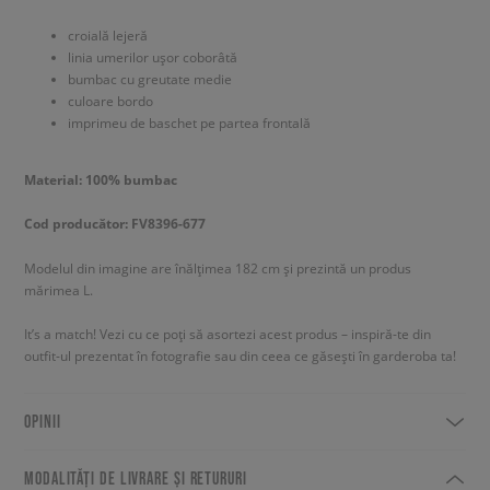
croială lejeră
linia umerilor ușor coborâtă
bumbac cu greutate medie
culoare bordo
imprimeu de baschet pe partea frontală
Material: 100% bumbac
Cod producător: FV8396-677
Modelul din imagine are înălțimea 182 cm și prezintă un produs
mărimea L.
It’s a match! Vezi cu ce poți să asortezi acest produs – inspiră-te din
outfit-ul prezentat în fotografie sau din ceea ce găsești în garderoba ta!
OPINII
MODALITĂȚI DE LIVRARE ȘI RETURURI