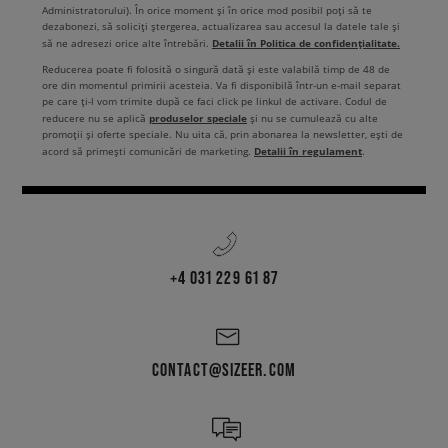
Administratorului). În orice moment și în orice mod posibil poți să te
dezabonezi, să soliciți ștergerea, actualizarea sau accesul la datele tale și
Detalii în Politica de confidențialitate.
să ne adresezi orice alte întrebări.
Reducerea poate fi folosită o singură dată și este valabilă timp de 48 de
ore din momentul primirii acesteia. Va fi disponibilă într-un e-mail separat
pe care ți-l vom trimite după ce faci click pe linkul de activare. Codul de
produselor speciale
reducere nu se aplică
și nu se cumulează cu alte
promoții și oferte speciale. Nu uita că, prin abonarea la newsletter, ești de
Detalii în regulament
acord să primești comunicări de marketing.
.
+4 031 229 61 87
CONTACT@SIZEER.COM