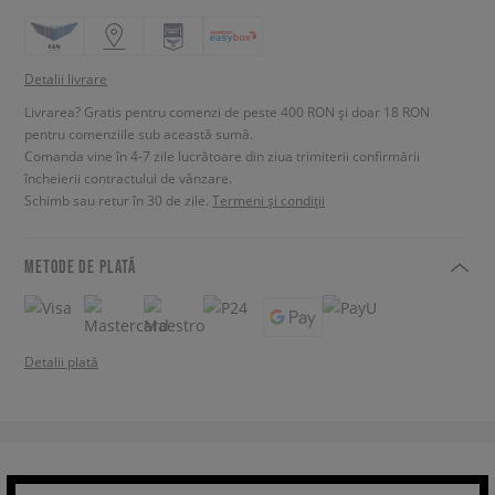
Detalii livrare
Livrarea? Gratis pentru comenzi de peste 400 RON și doar 18 RON
pentru comenziile sub această sumă.
Comanda vine în 4-7 zile lucrătoare din ziua trimiterii confirmării
încheierii contractului de vânzare.
Schimb sau retur în 30 de zile.
Termeni și condiții
METODE DE PLATĂ
Detalii plată