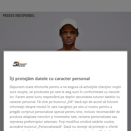
PRODUS INDISPONIBIL
Îți protejăm datele cu caracter personal
Depunem toate eforturile pentru a ne asigura că achizițiile clienților noștri
sunt reușite, iar produsele pe care le aleg sunt în conformitate cu nevoile
lor. Facem acest lucru respectând pe deplin securitatea tuturor datelor cu
caracter personal. Fă click pe butonul „OK” dacă ești de acord să folosim
informații despre modul în care navighezi pe site-ul nostru pentru a
pregăti conținut personalizat special pentru tine, inclusiv recomandări de
produse adaptate nevoilor și intereselor tale, reclame personalizate sau
reținerea preferințelor selectate. Poți modifica oricând setările cookie,
accesând butonul „Personalizează”. Dacă nu dorești să primești o ofertă