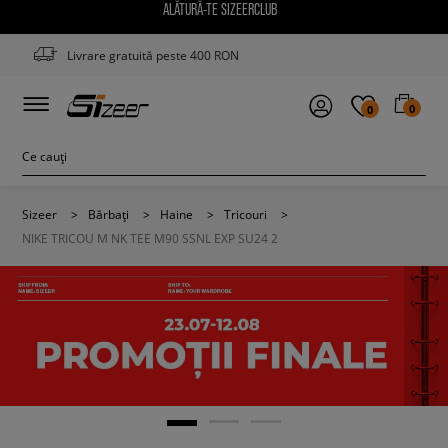
ALĂTURĂ-TE SIZEERCLUB
Livrare gratuită peste 400 RON
0
0
Sizeer
>
Bărbați
>
Haine
>
Tricouri
>
NIKE TRICOU M NK TEE M90 SSNL EXP SU24 2