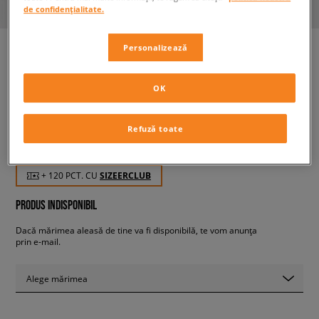
de confidențialitate.
Personalizează
PUMA COURTFLEX V2 V PS
OK
copii, sneakers
Refuză toate
119,99 RON
cu TVA
+ 120 PCT. CU
SIZEERCLUB
PRODUS INDISPONIBIL
Dacă mărimea aleasă de tine va fi disponibilă, te vom anunța
prin e-mail.
Alege mărimea