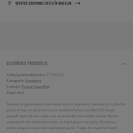
VERIFICĂ DISPONIBILITATEA ÎN MAGAZIN
DESCRIEREA PRODUSULUI
Codul producătorului:
371543 25
Categorie:
Sneakers
Colecții:
Puma Courtflex
Copii mici
Sneakerșii garantează mai multe lucruri: lejeritate, libertate și confort la
purtare! Așa se caracterizează modelul Puma Courtflex V2! Acești
pantofi sport pentru copii sunt atractivi din mai multe motive. Partea
superioară din material sintetic nu îngrădește mișcările. Prinderea
velcro asigură o potrivire optimă pe picior. Talpa din material mesh