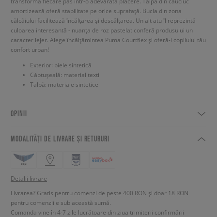
transformă fiecare pas într-o adevărată plăcere. Talpa din cauciuc
amortizează oferă stabilitate pe orice suprafață. Bucla din zona
călcâiului facilitează încălțarea și descălțarea. Un alt atu îl reprezintă
culoarea interesantă - nuanța de roz pastelat conferă produsului un
caracter lejer. Alege încălțămintea Puma Courtflex și oferă-i copilului tău
confort urban!
Exterior: piele sintetică
Căptușeală: material textil
Talpă: materiale sintetice
OPINII
MODALITĂȚI DE LIVRARE ȘI RETURURI
Detalii livrare
Livrarea? Gratis pentru comenzi de peste 400 RON și doar 18 RON
pentru comenziile sub această sumă.
Comanda vine în 4-7 zile lucrătoare din ziua trimiterii confirmării