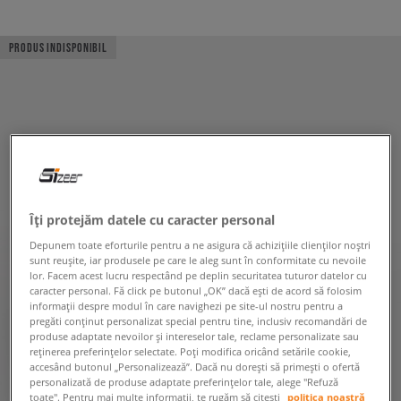
PRODUS INDISPONIBIL
Îți protejăm datele cu caracter personal
Depunem toate eforturile pentru a ne asigura că achizițiile clienților noștri
sunt reușite, iar produsele pe care le aleg sunt în conformitate cu nevoile
lor. Facem acest lucru respectând pe deplin securitatea tuturor datelor cu
caracter personal. Fă click pe butonul „OK” dacă ești de acord să folosim
informații despre modul în care navighezi pe site-ul nostru pentru a
pregăti conținut personalizat special pentru tine, inclusiv recomandări de
produse adaptate nevoilor și intereselor tale, reclame personalizate sau
reținerea preferințelor selectate. Poți modifica oricând setările cookie,
accesând butonul „Personalizează”. Dacă nu dorești să primești o ofertă
personalizată de produse adaptate preferințelor tale, alege "Refuză
toate". Pentru mai multe informații, te rugăm să citești
politica noastră