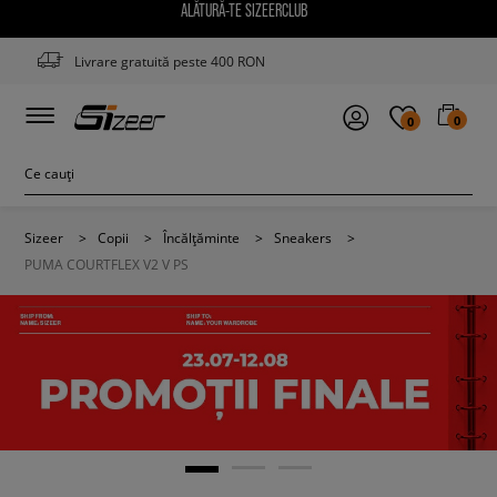
ALĂTURĂ-TE SIZEERCLUB
Livrare gratuită peste 400 RON
0
0
Sizeer
>
Copii
>
Încălțăminte
>
Sneakers
>
PUMA COURTFLEX V2 V PS