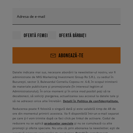
Adresa de e-mail
OFERTĂ FEMEI
OFERTĂ BĂRBAȚI
ABONEAZĂ-TE
Datele indicate mai sus, necesare abonării la newsletter-ul nostru, vor fi
administrate de MIG Marketing Investment Group Ro S.R.L. cu sediul în
București, sector 3, Bulevardul Corneliu Coposu nr. 6-8, în scopul trimiterii
de materiale publicitare și promoționale (în interesul legitim al
Administratorului). În orice moment și în orice mod posibil poți să te
dezabonezi, să soliciți ștergerea, actualizarea sau accesul la datele tale și
Detalii în Politica de confidențialitate.
să ne adresezi orice alte întrebări.
Reducerea poate fi folosită o singură dată și este valabilă timp de 48 de
ore din momentul primirii acesteia. Va fi disponibilă într-un e-mail separat
pe care ți-l vom trimite după ce faci click pe linkul de activare. Codul de
produselor speciale
reducere nu se aplică
și nu se cumulează cu alte
promoții și oferte speciale. Nu uita că, prin abonarea la newsletter, ești de