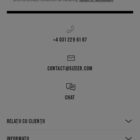
Detalii în regulament
acord să primești comunicări de marketing.
.
+4 031 229 61 87
CONTACT@SIZEER.COM
CHAT
RELAȚII CU CLIENȚII
INFORMAȚII