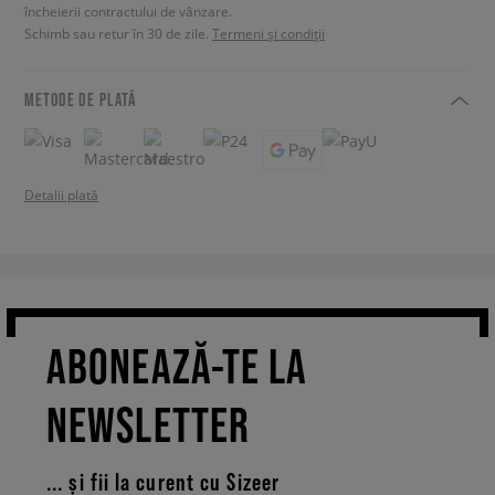
încheierii contractului de vânzare.
Schimb sau retur în 30 de zile.
Termeni și condiții
METODE DE PLATĂ
Detalii plată
ABONEAZĂ-TE LA
NEWSLETTER
... și fii la curent cu Sizeer