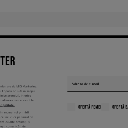
TTER
Adresa de e-mail
ministrate de MIG Marketing
u Coposu nr. 6-8, în scopul
nistratorului). În orice
tualizarea sau accesul la
ențialitate.
OFERTĂ FEMEI
OFERTĂ B
 din momentul primirii
ce faci click pe linkul de
ză cu alte promoții și
mești comunicări de