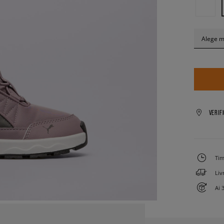
Alege 
VERIF
Tim
Liv
Ai 