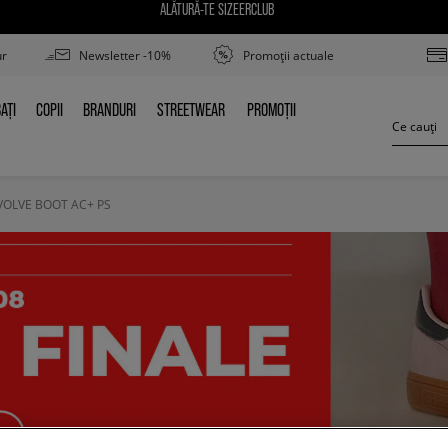
ALĂTURĂ-TE SIZEERCLUB
ur
Newsletter -10%
Promoții actuale
AȚI
COPII
BRANDURI
STREETWEAR
PROMOȚII
BAȚI
COPII
BRANDURI
STREETWEAR
PROMOȚII
OLVE BOOT AC+ PS