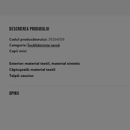
DESCRIEREA PRODUSULUI
Codul producătorului:
39264509
Categorie:
Încălțăminte iarnă
Copii mici
Exterior: material textil, material sintetic
Căptușeală: material textil
Talpă: cauciuc
OPINII