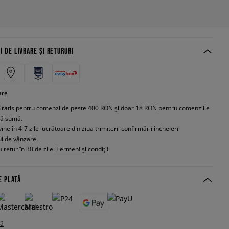
I DE LIVRARE ȘI RETURURI
are
Gratis pentru comenzi de peste 400 RON și doar 18 RON pentru comenziile
tă sumă.
e în 4-7 zile lucrătoare din ziua trimiterii confirmării încheierii
ui de vânzare.
 retur în 30 de zile.
Termeni și condiții
E PLATĂ
tă