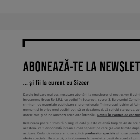
ABONEAZĂ-TE LA NEWSLE
... și fii la curent cu Sizeer
Datele indicate mai sus, necesare abonării la newsletter-ul nostru, vor fi ad
Investment Group Ro S.R.L. cu sediul în București, sector 3, Bulevardul Corneli
trimiterii de materiale publicitare și promoționale (în interesul legitim al Admi
moment și în orice mod posibil poți să te dezabonezi, să soliciți ștergerea, ac
Detalii în Politica de confid
datele tale și să ne adresezi orice alte întrebări.
Reducerea poate fi folosită o singură dată și este valabilă timp de 48 de ore
acesteia. Va fi disponibilă într-un e-mail separat pe care ți-l vom trimite după 
produselor speciale
activare. Codul de reducere nu se aplică
și nu se cumulea
oferte speciale. Nu uita că, prin abonarea la newsletter, ești de acord să pri