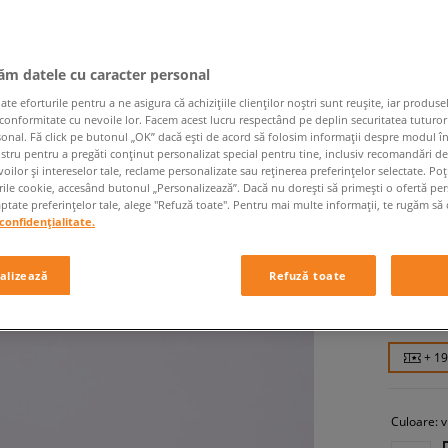
jăm datele cu caracter personal
 eforturile pentru a ne asigura că achizițiile clienților noștri sunt reușite, iar produsel
 conformitate cu nevoile lor. Facem acest lucru respectând pe deplin securitatea tuturor
sonal. Fă click pe butonul „OK” dacă ești de acord să folosim informații despre modul î
ostru pentru a pregăti conținut personalizat special pentru tine, inclusiv recomandări d
PUMA E
oilor și intereselor tale, reclame personalizate sau reținerea preferințelor selectate. Po
rile cookie, accesând butonul „Personalizează”. Dacă nu dorești să primești o ofertă pe
copii, înc
tate preferințelor tale, alege "Refuză toate". Pentru mai multe informații, te rugăm să 
confidențialitate.
189,99
alizează
Refuză toate
329,99 RO
329,99 RO
+ 1
Culoare:
v