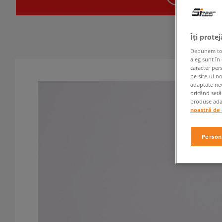
Îți prote
Depunem toate
aleg sunt în
caracter per
pe site-ul n
adaptate nev
oricând setă
produse adap
noastră de 
Person