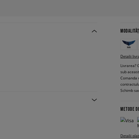
MODALITĂȚ
Detalii livr
Livrarea? 
sub aceas
Comanda vin
contractul
Schimb sau
METODE D
Detalii pla