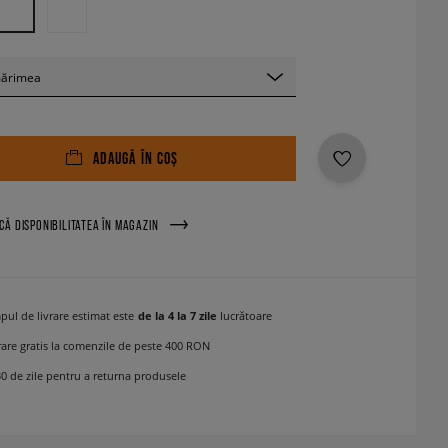
mărimea
ADAUGĂ ÎN COȘ
ICĂ DISPONIBILITATEA ÎN MAGAZIN
pul de livrare estimat este
de la 4 la 7 zile
lucrătoare
rare gratis la comenzile de peste 400 RON
30 de zile pentru a returna produsele