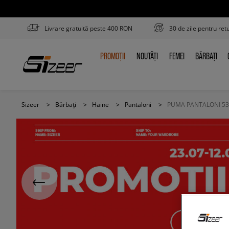
Livrare gratuită peste 400 RON
30 de zile pentru ret
PROMOȚII
NOUTĂȚI
FEMEI
BĂRBAȚI
PROMOȚII
NOUTĂȚI
FEMEI
BĂRBAȚI
Sizeer
>
Bărbați
>
Haine
>
Pantaloni
>
PUMA PANTALONI 53