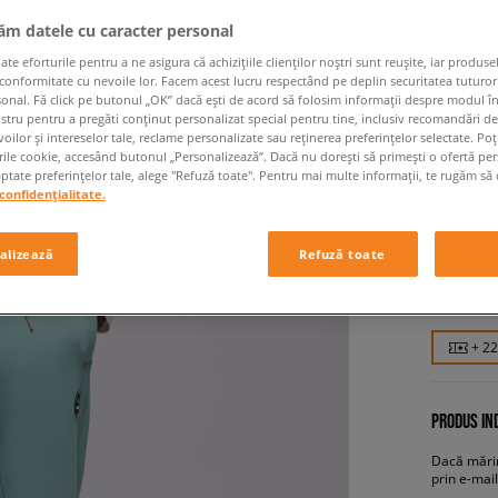
jăm datele cu caracter personal
 eforturile pentru a ne asigura că achizițiile clienților noștri sunt reușite, iar produsel
 conformitate cu nevoile lor. Facem acest lucru respectând pe deplin securitatea tuturor
sonal. Fă click pe butonul „OK” dacă ești de acord să folosim informații despre modul î
ostru pentru a pregăti conținut personalizat special pentru tine, inclusiv recomandări d
oilor și intereselor tale, reclame personalizate sau reținerea preferințelor selectate. Po
rile cookie, accesând butonul „Personalizează”. Dacă nu dorești să primești o ofertă pe
tate preferințelor tale, alege "Refuză toate". Pentru mai multe informații, te rugăm să 
PUMA P
confidențialitate.
bărbați, p
alizează
Refuză toate
219,99
+ 2
PRODUS IND
Dacă mărim
prin e-mail