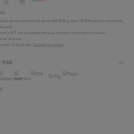
are
Gratis pentru comenzi de peste 400 RON și doar 18 RON pentru comenziile
tă sumă.
e în 4-7 zile lucrătoare din ziua trimiterii confirmării încheierii
ui de vânzare.
 retur în 30 de zile.
Termeni și condiții
E PLATĂ
tă