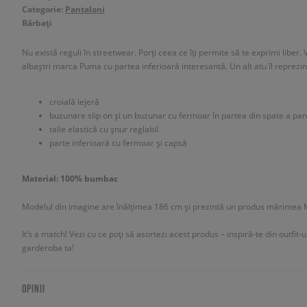
Categorie:
Pantaloni
Bărbați
Nu există reguli în streetwear. Porți ceea ce îți permite să te exprimi liber. 
albaștri marca Puma cu partea inferioară interesantă. Un alt atu îl reprezint
croială lejeră
buzunare slip on și un buzunar cu fermoar în partea din spate a pan
talie elastică cu șnur reglabil
parte inferioară cu fermoar și capsă
Material: 100% bumbac
Modelul din imagine are înălțimea 186 cm și prezintă un produs mărimea 
It’s a match! Vezi cu ce poți să asortezi acest produs – inspiră-te din outfit-
garderoba ta!
OPINII