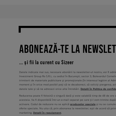
ABONEAZĂ-TE LA NEWSLE
... și fii la curent cu Sizeer
Datele indicate mai sus, necesare abonării la newsletter-ul nostru, vor fi ad
Investment Group Ro S.R.L. cu sediul în București, sector 3, Bulevardul Corneli
trimiterii de materiale publicitare și promoționale (în interesul legitim al Admi
moment și în orice mod posibil poți să te dezabonezi, să soliciți ștergerea, ac
Detalii în Politica de confid
datele tale și să ne adresezi orice alte întrebări.
Reducerea poate fi folosită o singură dată și este valabilă timp de 48 de ore
acesteia. Va fi disponibilă într-un e-mail separat pe care ți-l vom trimite după 
produselor speciale
activare. Codul de reducere nu se aplică
și nu se cumulea
oferte speciale. Nu uita că, prin abonarea la newsletter, ești de acord să pri
Detalii în regulament
marketing.
.