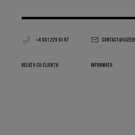
+4 031 229 61 87
CONTACT@SIZEE
RELAȚII CU CLIENȚII
INFORMAȚII