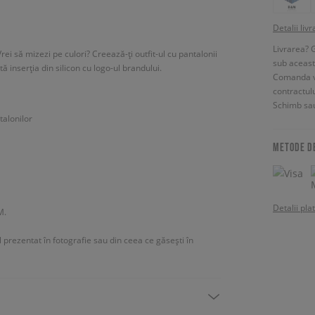
Detalii livr
Livrarea? 
Vrei să mizezi pe culori? Creează-ți outfit-ul cu pantalonii
sub aceas
ă inserția din silicon cu logo-ul brandului.
Comanda vin
contractul
Schimb sau
talonilor
METODE D
Detalii pla
M.
ul prezentat în fotografie sau din ceea ce găsești în