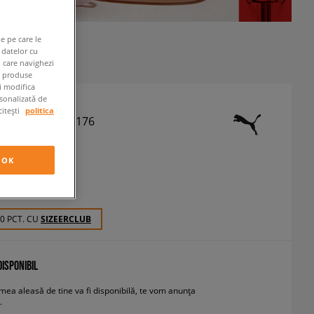
e pe care le
 datelor cu
n care navighezi
e produse
ți modifica
rsonalizată de
citești
politica
ANTALONI 534176
antaloni
OK
 RON
cu TVA
20 PCT. CU
SIZEERCLUB
ISPONIBIL
ea aleasă de tine va fi disponibilă, te vom anunța
.