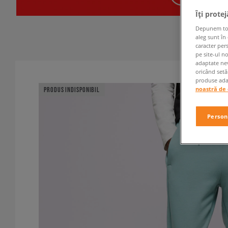
Îți prote
Depunem toate
aleg sunt în
caracter per
pe site-ul n
adaptate nev
oricând setă
produse adap
noastră de 
PRODUS INDISPONIBIL
Person