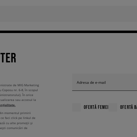
TTER
Adresa de e-mail
ministrate de MIG Marketing
u Coposu nr. 6-8, în scopul
nistratorului). În orice
tualizarea sau accesul la
ențialitate.
OFERTĂ FEMEI
OFERTĂ B
 din momentul primirii
ce faci click pe linkul de
ză cu alte promoții și
mești comunicări de