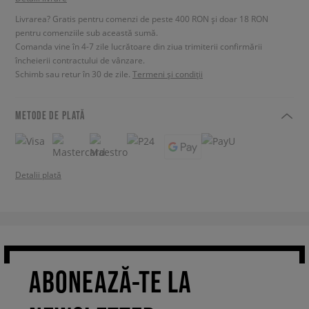
Livrarea? Gratis pentru comenzi de peste 400 RON și doar 18 RON
pentru comenziile sub această sumă.
Comanda vine în 4-7 zile lucrătoare din ziua trimiterii confirmării
încheierii contractului de vânzare.
Schimb sau retur în 30 de zile.
Termeni și condiții
METODE DE PLATĂ
Detalii plată
ABONEAZĂ-TE LA