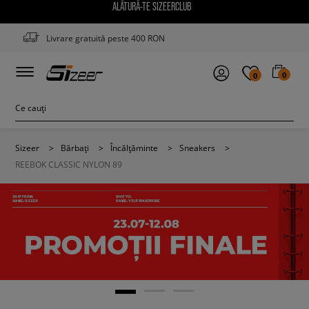
ALĂTURĂ-TE SIZEERCLUB
Livrare gratuită peste 400 RON
0
0
Sizeer
>
Bărbați
>
Încălțăminte
>
Sneakers
>
REEBOK CLASSIC NYLON 89