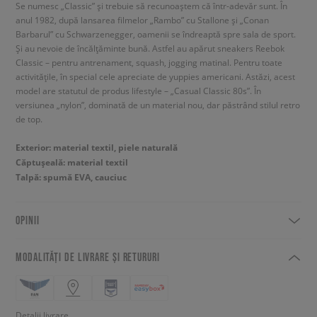
Se numesc „Classic” și trebuie să recunoaștem că într-adevăr sunt. În
anul 1982, după lansarea filmelor „Rambo” cu Stallone și „Conan
Barbarul” cu Schwarzenegger, oamenii se îndreaptă spre sala de sport.
Și au nevoie de încălțăminte bună. Astfel au apărut sneakers Reebok
Classic – pentru antrenament, squash, jogging matinal. Pentru toate
activitățile, în special cele apreciate de yuppies americani. Astăzi, acest
model are statutul de produs lifestyle – „Casual Classic 80s”. În
versiunea „nylon”, dominată de un material nou, dar păstrând stilul retro
de top.
Exterior: material textil, piele naturală
Căptușeală: material textil
Talpă: spumă EVA, cauciuc
OPINII
MODALITĂȚI DE LIVRARE ȘI RETURURI
Detalii livrare