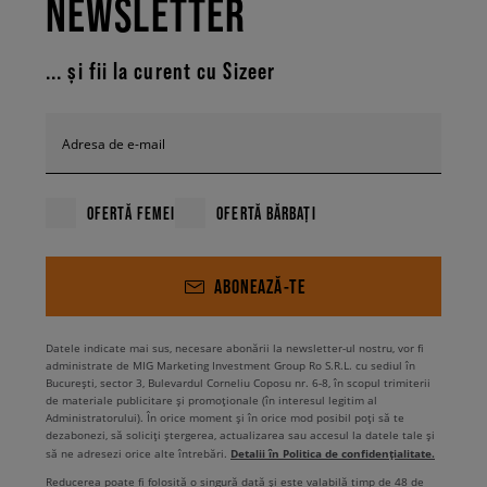
NEWSLETTER
... și fii la curent cu Sizeer
Adresa de e-mail
OFERTĂ FEMEI
OFERTĂ BĂRBAȚI
ABONEAZĂ-TE
Datele indicate mai sus, necesare abonării la newsletter-ul nostru, vor fi
administrate de MIG Marketing Investment Group Ro S.R.L. cu sediul în
București, sector 3, Bulevardul Corneliu Coposu nr. 6-8, în scopul trimiterii
de materiale publicitare și promoționale (în interesul legitim al
Administratorului). În orice moment și în orice mod posibil poți să te
dezabonezi, să soliciți ștergerea, actualizarea sau accesul la datele tale și
Detalii în Politica de confidențialitate.
să ne adresezi orice alte întrebări.
Reducerea poate fi folosită o singură dată și este valabilă timp de 48 de