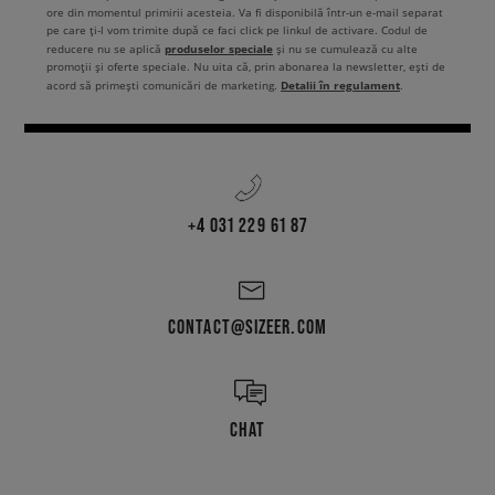
ore din momentul primirii acesteia. Va fi disponibilă într-un e-mail separat
pe care ți-l vom trimite după ce faci click pe linkul de activare. Codul de
produselor speciale
reducere nu se aplică
și nu se cumulează cu alte
promoții și oferte speciale. Nu uita că, prin abonarea la newsletter, ești de
Detalii în regulament
acord să primești comunicări de marketing.
.
+4 031 229 61 87
CONTACT@SIZEER.COM
CHAT