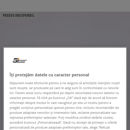
PRODUS INDISPONIBIL
Îți protejăm datele cu caracter personal
Depunem toate eforturile pentru a ne asigura că achizițiile clienților noștri
sunt reușite, iar produsele pe care le aleg sunt în conformitate cu nevoile
lor. Facem acest lucru respectând pe deplin securitatea tuturor datelor cu
caracter personal. Fă click pe butonul „OK” dacă ești de acord să folosim
informații despre modul în care navighezi pe site-ul nostru pentru a
pregăti conținut personalizat special pentru tine, inclusiv recomandări de
produse adaptate nevoilor și intereselor tale, reclame personalizate sau
reținerea preferințelor selectate. Poți modifica oricând setările cookie,
accesând butonul „Personalizează”. Dacă nu dorești să primești o ofertă
personalizată de produse adaptate preferințelor tale, alege "Refuză