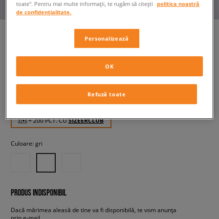
toate". Pentru mai multe informații, te rugăm să citești
politica noastră
de confidențialitate.
Personalizează
REEBOK CLASSIC NYLON 89
OK
bărbați, sneakers
Refuză toate
199,99 RON
cu TVA
+ 200 PCT. CU
SIZEERCLUB
Culoare:
gri
PRODUS INDISPONIBIL
Dacă mărimea aleasă de tine va fi disponibilă, te vom anunța
prin e-mail.