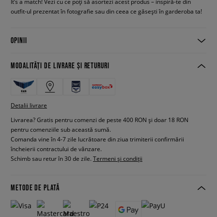
It’s a match! Vezi cu ce poți să asortezi acest produs – inspiră-te din
outfit-ul prezentat în fotografie sau din ceea ce găsești în garderoba ta!
OPINII
MODALITĂȚI DE LIVRARE ȘI RETURURI
Detalii livrare
Livrarea? Gratis pentru comenzi de peste 400 RON și doar 18 RON
pentru comenziile sub această sumă.
Comanda vine în 4-7 zile lucrătoare din ziua trimiterii confirmării
încheierii contractului de vânzare.
Schimb sau retur în 30 de zile.
Termeni și condiții
METODE DE PLATĂ