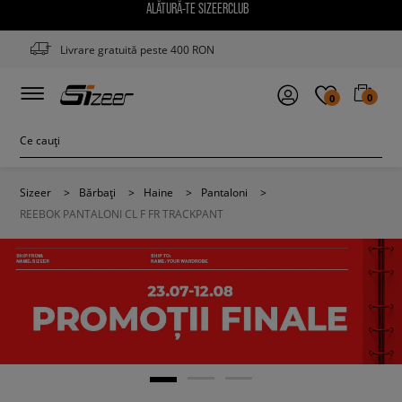
ALĂTURĂ-TE SIZEERCLUB
Livrare gratuită peste 400 RON
0
0
Sizeer
>
Bărbați
>
Haine
>
Pantaloni
>
REEBOK PANTALONI CL F FR TRACKPANT