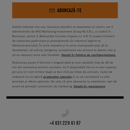
ABONEAZĂ-TE
Datele indicate mai sus, necesare abonării la newsletter-ul nostru, vor fi
administrate de MIG Marketing Investment Group Ro S.R.L. cu sediul în
București, sector 3, Bulevardul Corneliu Coposu nr. 6-8, în scopul trimiterii
de materiale publicitare și promoționale (în interesul legitim al
Administratorului). În orice moment și în orice mod posibil poți să te
dezabonezi, să soliciți ștergerea, actualizarea sau accesul la datele tale și
Detalii în Politica de confidențialitate.
să ne adresezi orice alte întrebări.
Reducerea poate fi folosită o singură dată și este valabilă timp de 48 de
ore din momentul primirii acesteia. Va fi disponibilă într-un e-mail separat
pe care ți-l vom trimite după ce faci click pe linkul de activare. Codul de
produselor speciale
reducere nu se aplică
și nu se cumulează cu alte
promoții și oferte speciale. Nu uita că, prin abonarea la newsletter, ești de
Detalii în regulament
acord să primești comunicări de marketing.
.
+4 031 229 61 87