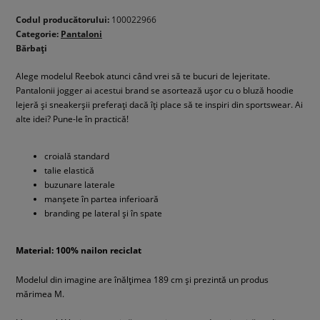
Codul producătorului:
100022966
Categorie:
Pantaloni
Bărbați
Alege modelul Reebok atunci când vrei să te bucuri de lejeritate.
Pantalonii jogger ai acestui brand se asortează ușor cu o bluză hoodie
lejeră și sneakerșii preferați dacă îți place să te inspiri din sportswear. Ai
alte idei? Pune-le în practică!
croială standard
talie elastică
buzunare laterale
manșete în partea inferioară
branding pe lateral și în spate
Material: 100% nailon reciclat
Modelul din imagine are înălțimea 189 cm și prezintă un produs
mărimea M.