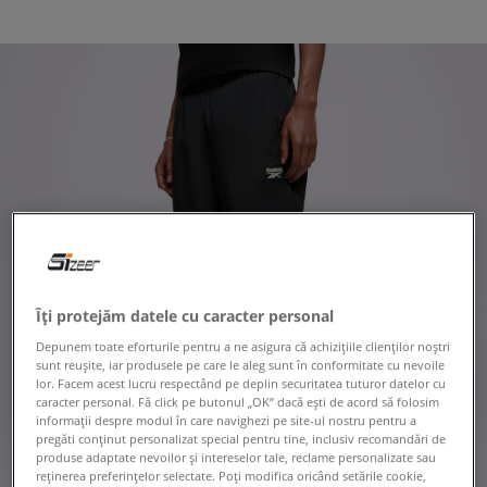
Îți protejăm datele cu caracter personal
Depunem toate eforturile pentru a ne asigura că achizițiile clienților noștri
sunt reușite, iar produsele pe care le aleg sunt în conformitate cu nevoile
lor. Facem acest lucru respectând pe deplin securitatea tuturor datelor cu
caracter personal. Fă click pe butonul „OK” dacă ești de acord să folosim
informații despre modul în care navighezi pe site-ul nostru pentru a
pregăti conținut personalizat special pentru tine, inclusiv recomandări de
produse adaptate nevoilor și intereselor tale, reclame personalizate sau
reținerea preferințelor selectate. Poți modifica oricând setările cookie,